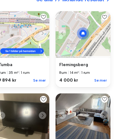
Tumba
Flemingsberg
Rum
|
35 m²
|
1 rum
Rum
|
14 m²
|
1 rum
9 894 kr
4 000 kr
Se mer
Se mer