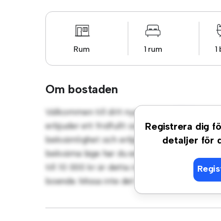
Rum
1 rum
1
Om bostaden
Välkommen till ditt nya mysiga tillflyktso
erbjuder ett fridfullt och privat vardagsrum
Registrera dig fö
bekvämlighet och erbjuder en bekväm säng, 
detaljer för
bekväma läge har du enkel tillgång till närl
till 10 000 kr är detta rum ett utmärkt alt
Regis
boende. Missa inte det – boka en visning ida