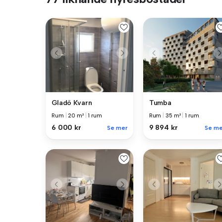
Gladö Kvarn
Tumba
Rum
|
20 m²
|
1 rum
Rum
|
35 m²
|
1 rum
6 000 kr
9 894 kr
Se mer
Se me