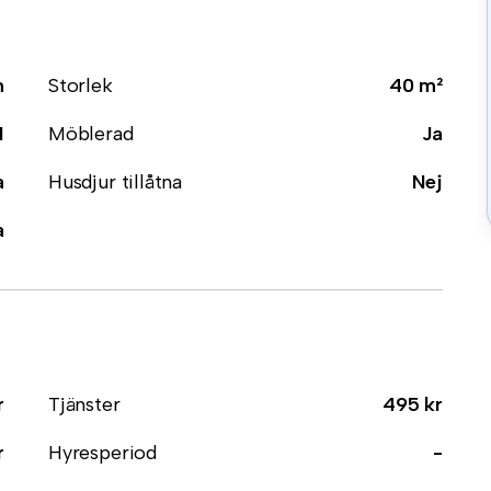
m
Storlek
40 m²
1
Möblerad
Ja
a
Husdjur tillåtna
Nej
a
r
Tjänster
495 kr
r
Hyresperiod
-