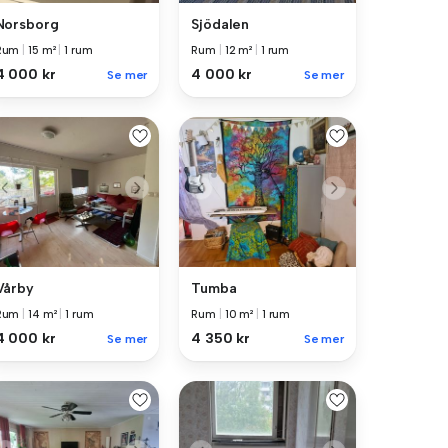
Norsborg
Sjödalen
Rum
|
15 m²
|
1 rum
Rum
|
12 m²
|
1 rum
4 000 kr
4 000 kr
Se mer
Se mer
Vårby
Tumba
Rum
|
14 m²
|
1 rum
Rum
|
10 m²
|
1 rum
4 000 kr
4 350 kr
Se mer
Se mer