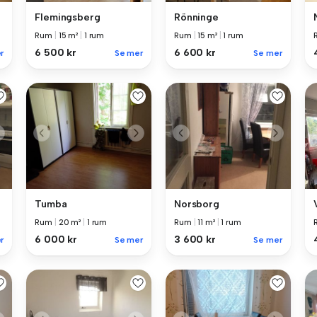
Flemingsberg
Rönninge
Rum
|
15 m²
|
1 rum
Rum
|
15 m²
|
1 rum
6 500 kr
6 600 kr
r
Se mer
Se mer
Tumba
Norsborg
Rum
|
20 m²
|
1 rum
Rum
|
11 m²
|
1 rum
6 000 kr
3 600 kr
r
Se mer
Se mer