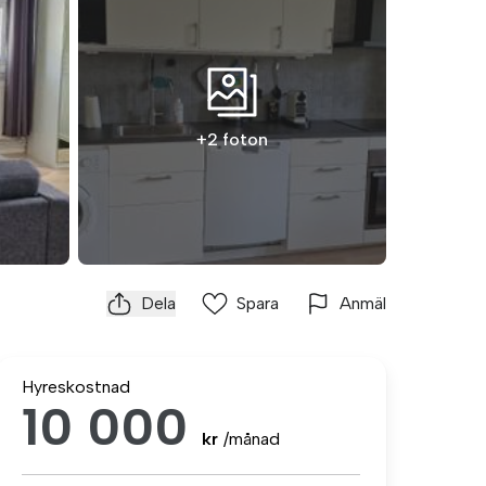
+2 foton
Dela
Spara
Anmäl
Hyreskostnad
10 000
kr
/månad