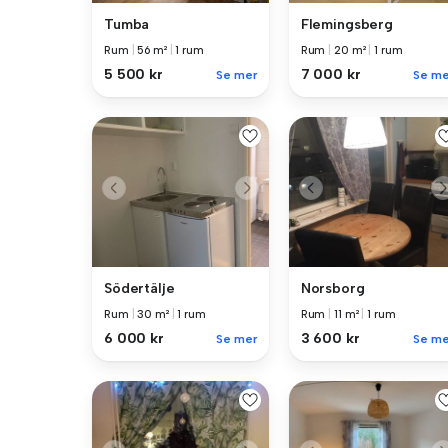
Tumba
Flemingsberg
Rum
|
56 m²
|
1 rum
Rum
|
20 m²
|
1 rum
5 500 kr
7 000 kr
Se mer
Se me
Södertälje
Norsborg
Rum
|
30 m²
|
1 rum
Rum
|
11 m²
|
1 rum
6 000 kr
3 600 kr
Se mer
Se me