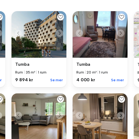
Tumba
Tumba
Rum
|
35 m²
|
1 rum
Rum
|
20 m²
|
1 rum
9 894 kr
4 000 kr
r
Se mer
Se mer