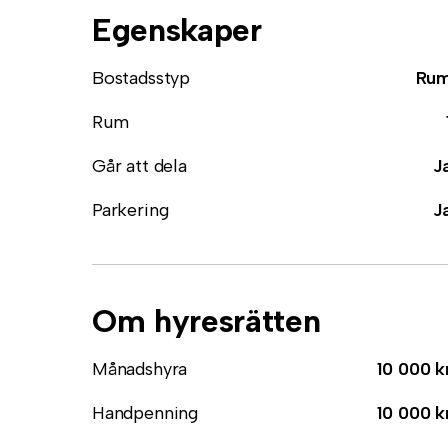
Egenskaper
Bostadsstyp
Ru
Rum
Går att dela
J
Parkering
J
Om hyresrätten
Månadshyra
10 000 k
Handpenning
10 000 k