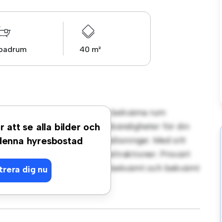
 badrum
40 m²
rt på Jaktvägen, Tumba! Detta bekväma rum
. Detta rum är inrett med nödvändigheter för din
r att se alla bilder och
en arbetsyta och förvaringslösningar. Med sitt
 denna hyresbostad
iggande bekvämligheter och attraktioner. Prisvärt
ernativ för dem som söker ett bekvämt och bekvämt
trera dig nu
g!