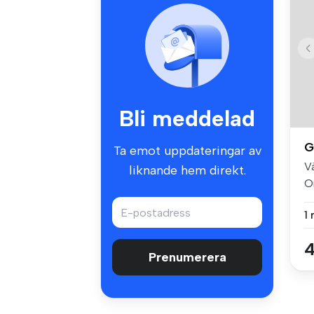
Bli meddelad
G
Ta emot uppdateringar av
Vä
liknande hem direkt.
O
fin
1
4
Prenumerera