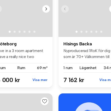
öteborg
Hisings Backa
live in a 3 room apartment
Nyproducerad 1RoK för dig
ve a really nice two
som är 70+ Välkommen till
oms...
en mo...
 rum
Rum
69 m²
1 rum
Lägenhet
34 
 000 kr
7 162 kr
Visa mer
Visa m