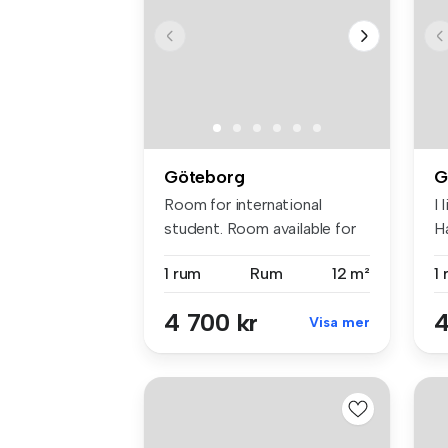
Göteborg
G
Room for international
I 
student. Room available for
Ha
studen...
ro
1 rum
Rum
12 m²
1
4 700 kr
4
Visa mer