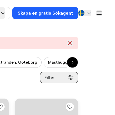
Skapa en gratis Sökagent
stranden, Göteborg
Masthugget, Göteborg
Major
Filter