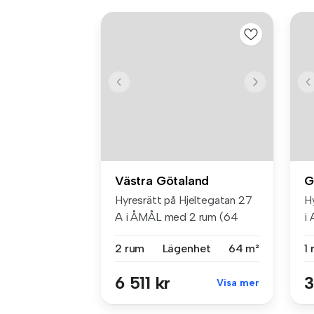
Västra Götaland
G
Hyresrätt på Hjeltegatan 27
H
A i ÅMÅL med 2 rum (64
i
m²). B...
...
2 rum
Lägenhet
64 m²
1
6 511 kr
3
Visa mer