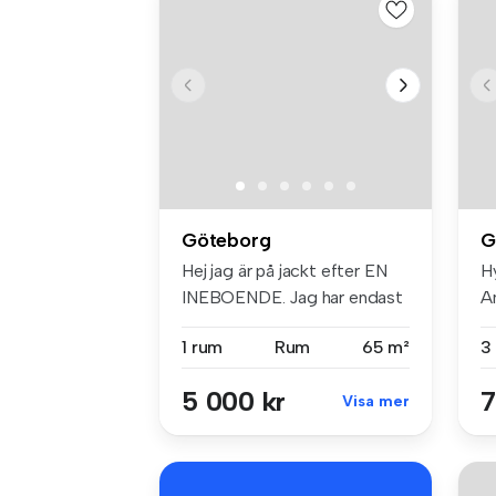
Göteborg
G
Hej jag är på jackt efter EN
Hy
INEBOENDE. Jag har endast
A
et...
...
1 rum
Rum
65 m²
3
5 000 kr
7
Visa mer