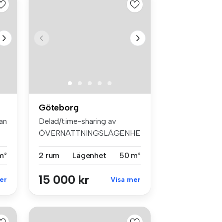
Göteborg
an
Delad/time-sharing av
ÖVERNATTNINGSLÄGENHET
Belägen mitt ...
m²
2 rum
Lägenhet
50 m²
15 000 kr
er
Visa mer