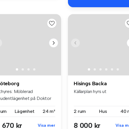
öteborg
Hisings Backa
thyres: Möblerad
Källarplan hyrs ut
tudentlägenhet på Doktor
rselius Bac...
 rum
Lägenhet
24 m²
2 rum
Hus
40 
 670 kr
8 000 kr
Visa mer
Visa m