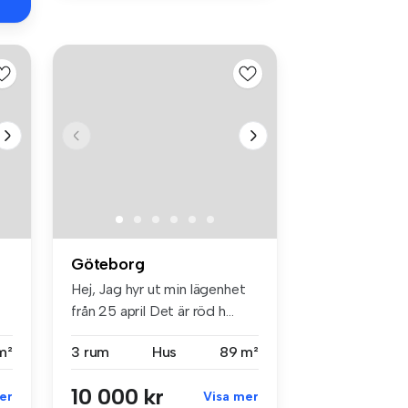
Göteborg
Hej, Jag hyr ut min lägenhet
från 25 april Det är röd h...
m²
3 rum
Hus
89 m²
10 000 kr
er
Visa mer