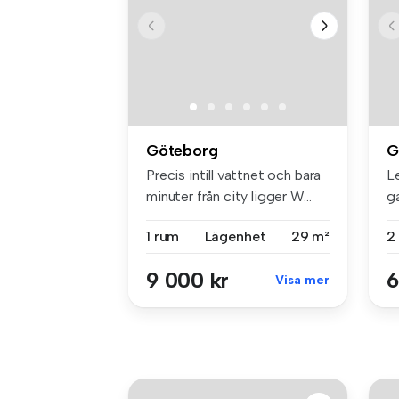
Göteborg
G
Precis intill vattnet och bara
L
minuter från city ligger W...
g
RO
1 rum
Lägenhet
29 m²
2
9 000 kr
6
Visa mer