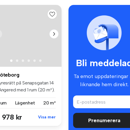
Bli meddela
öteborg
Ta emot uppdateringar 
yresrätt på Senapsgatan 14
liknande hem direkt.
 Angered med 1 rum (20 m²).
 rum
Lägenhet
20 m²
 978 kr
Visa mer
Prenumerera