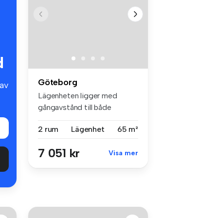
d
Göteborg
av
Lägenheten ligger med
gångavstånd till både
busshållplats...
2 rum
Lägenhet
65 m²
7 051 kr
Visa mer