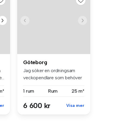
Göteborg
m
Jag söker en ordningsam
...
veckopendlare som behöver
ett öve...
m²
1 rum
Rum
25 m²
6 600 kr
er
Visa mer