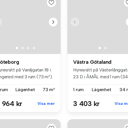
öteborg
Västra Götaland
resrätt på Vaniljgatan 18 i
Hyresrätt på Västerlånggat
ngered med 3 rum (73 m²).
23 D i ÅMÅL med 1 rum (34
m²...
 rum
Lägenhet
73 m²
1 rum
Lägenhet
34 
 964 kr
3 403 kr
Visa mer
Visa m