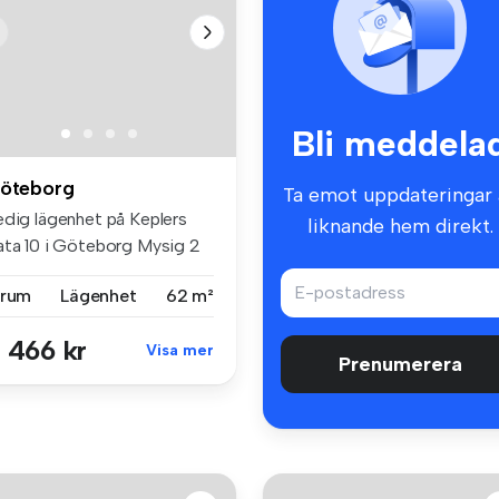
Bli meddela
öteborg
Ta emot uppdateringar 
edig lägenhet på Keplers
liknande hem direkt.
ata 10 i Göteborg Mysig 2
...
 rum
Lägenhet
62 m²
 466 kr
Visa mer
Prenumerera