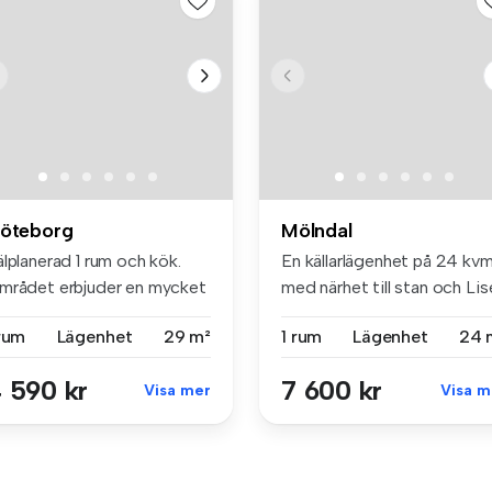
öteborg
Mölndal
lplanerad 1 rum och kök.
En källarlägenhet på 24 kv
mrådet erbjuder en mycket
med närhet till stan och Lise
...
 rum
Lägenhet
29 m²
1 rum
Lägenhet
24 
 590 kr
7 600 kr
Visa mer
Visa m