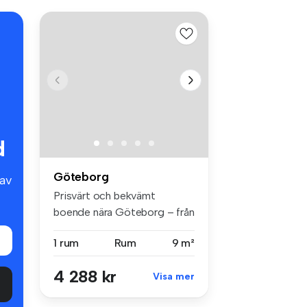
d
Göteborg
av
Prisvärt och bekvämt
boende nära Göteborg – från
4500 kr/...
1 rum
Rum
9 m²
4 288 kr
Visa mer