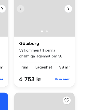
Göteborg
Välkommen till denna
charmiga lägenhet om 38
kvm på Oskar...
m²
1 rum
Lägenhet
38 m²
6 753 kr
er
Visa mer