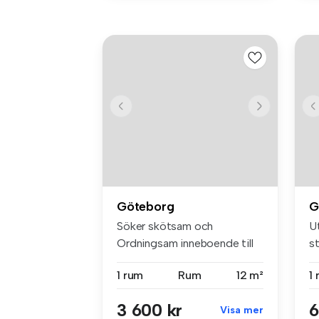
Göteborg
G
Söker skötsam och
U
Ordningsam inneboende till
s
en trea . lä...
Fo
1 rum
Rum
12 m²
1
3 600 kr
6
Visa mer