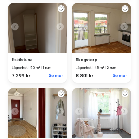
Eskilstuna
Skogstorp
Lägenhet
|
50 m²
|
1 rum
Lägenhet
|
45 m²
|
2 rum
7 299 kr
Se mer
8 801 kr
Se mer