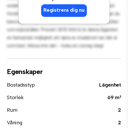
underhållning, och det eleganta köket är utrustat med
Registrera dig nu
förstklassiga apparater. Med sitt utmärkta läge ligger du
bara några steg från stadens bästa restauranger, butiker
och nöjesställen. Prisvärt till 10 466 kr är denna lägenhet
en fantastisk möjlighet att njuta av stadslivet när det är
som bäst. Missa inte det – boka en visning idag!
Egenskaper
Bostadsstyp
Lägenhet
Storlek
69 m²
Rum
2
Våning
2