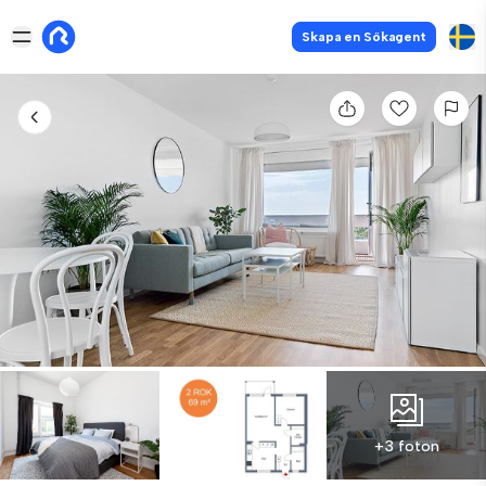
Skapa en Sökagent
+3 foton