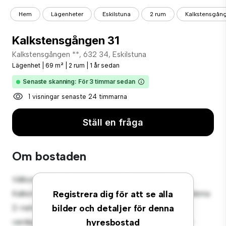
Hem
Lägenheter
Eskilstuna
2 rum
Kalkstensgång
Kalkstensgången 31
Kalkstensgången **, 632 34, Eskilstuna
Lägenhet
|
69 m²
|
2 rum
|
1 år sedan
Senaste skanning: För 3 timmar sedan
1 visningar senaste 24 timmarna
Ställ en fråga
Om bostaden
Välkommen till ditt nya urbana tillflyktsort på
Kalkstensgången 31, 632 34, Eskilstuna! Denna moderna
Registrera dig för att se alla
2-rumslägenhet erbjuder ett elegant och mysigt
bilder och detaljer för denna
vardagsrum. Den öppna planlösningen är perfekt för
hyresbostad