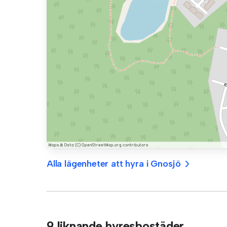
Alla lägenheter att hyra i Gnosjö
9 liknande hyresbostäder