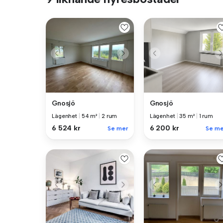
Gnosjö
Gnosjö
Lägenhet
|
54 m²
|
2 rum
Lägenhet
|
35 m²
|
1 rum
6 524 kr
6 200 kr
Se mer
Se me