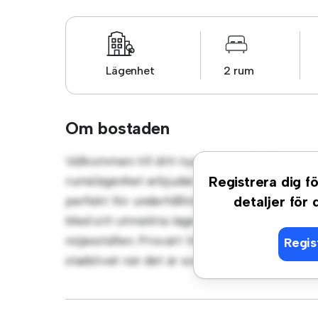
Lägenhet
2 rum
Om bostaden
Välkommen till ditt nya urbana tillflyktsor
rumslägenhet erbjuder ett elegant och mysi
Registrera dig fö
perfekt för underhållning, och det eleganta 
detaljer för
Med sitt utmärkta läge ligger du bara några 
nöjesställen. Prisvärt till 6 600 kr är denna 
Regis
stadslivet när det är som bäst. Missa inte de