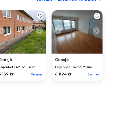
Gnosjö
Gnosjö
Lägenhet
|
42 m²
|
1 rum
Lägenhet
|
76 m²
|
2 rum
5 159 kr
6 894 kr
Se mer
Se mer