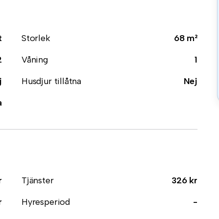
t
Storlek
68 m²
2
Våning
1
j
Husdjur tillåtna
Nej
a
r
Tjänster
326 kr
r
Hyresperiod
-