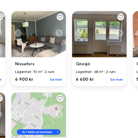
Nissafors
Gnosjö
Lägenhet
|
51 m²
|
2 rum
Lägenhet
|
68 m²
|
2 rum
6 900 kr
6 600 kr
r
Se mer
Se mer