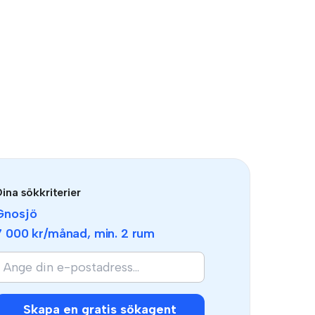
ina sökkriterier
Gnosjö
7 000 kr
/månad, min.
2 rum
Skapa en gratis sökagent