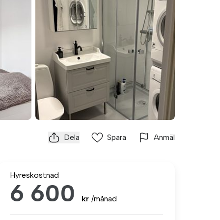
Dela
Spara
Anmäl
Hyreskostnad
6 600
kr
/månad