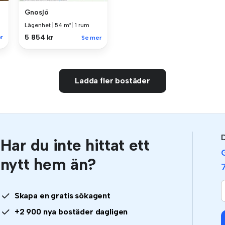
Gnosjö
Lägenhet
|
54 m²
|
1 rum
5 854 kr
r
Se mer
Ladda fler bostäder
D
Har du inte hittat ett
nytt hem än?
Skapa en gratis sökagent
+2 900 nya bostäder dagligen