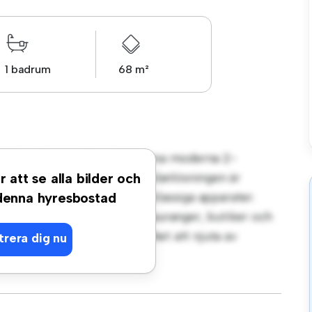
1 badrum
68 m²
t på Kapellgatan, Gnosjö! Denna moderna 2-
gt vardagsrum. Den öppna planlösningen är
r att se alla bilder och
köket är utrustat med förstklassiga apparater.
 denna hyresbostad
steg från stadens bästa restauranger, butiker och
lägenhet en fantastisk möjlighet att njuta av
trera dig nu
t – boka en visning idag!