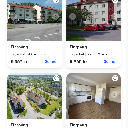
Finspång
Finspång
Lägenhet
|
42 m²
|
1 rum
Lägenhet
|
55 m²
|
2 rum
5 367 kr
Se mer
5 960 kr
Se mer
Finspång
Finspång