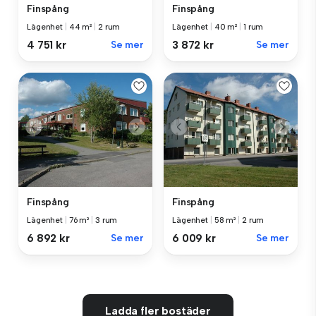
Finspång
Finspång
Lägenhet
|
44 m²
|
2 rum
Lägenhet
|
40 m²
|
1 rum
4 751 kr
Se mer
3 872 kr
Se mer
Finspång
Finspång
Lägenhet
|
76 m²
|
3 rum
Lägenhet
|
58 m²
|
2 rum
6 892 kr
Se mer
6 009 kr
Se mer
Ladda fler bostäder