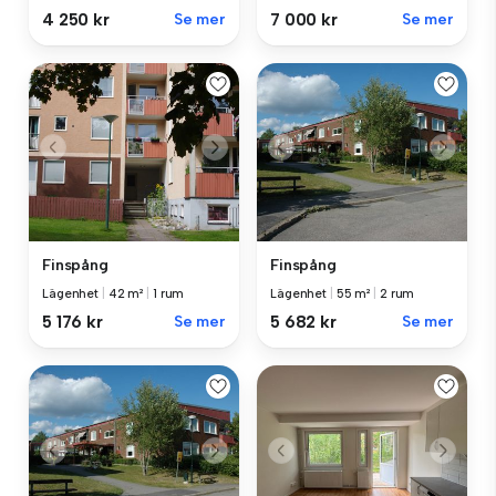
4 250 kr
Se mer
7 000 kr
Se mer
Finspång
Finspång
Lägenhet
|
42 m²
|
1 rum
Lägenhet
|
55 m²
|
2 rum
5 176 kr
Se mer
5 682 kr
Se mer