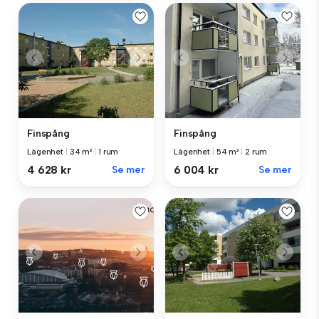
Finspång
Finspång
Lägenhet
|
34 m²
|
1 rum
Lägenhet
|
54 m²
|
2 rum
4 628 kr
Se mer
6 004 kr
Se mer