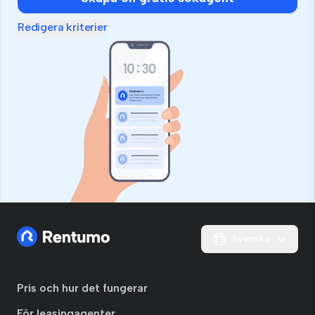
Redigera kriterier
Svenska
Pris och hur det fungerar
För leasingagenter