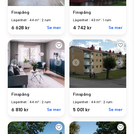
Finspång
Finspång
Lägenhet
|
44 m²
|
2 rum
Lägenhet
|
43 m²
|
1 rum
6 628 kr
Se mer
4 742 kr
Se mer
Finspång
Finspång
Lägenhet
|
44 m²
|
2 rum
Lägenhet
|
44 m²
|
2 rum
6 810 kr
Se mer
5 001 kr
Se mer