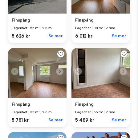
Finspång
Finspång
Lägenhet
|
55 m²
|
2 rum
Lägenhet
|
38 m²
|
2 rum
5 626 kr
Se mer
6 012 kr
Se mer
Finspång
Finspång
Lägenhet
|
35 m²
|
2 rum
Lägenhet
|
55 m²
|
2 rum
5 781 kr
Se mer
5 489 kr
Se mer