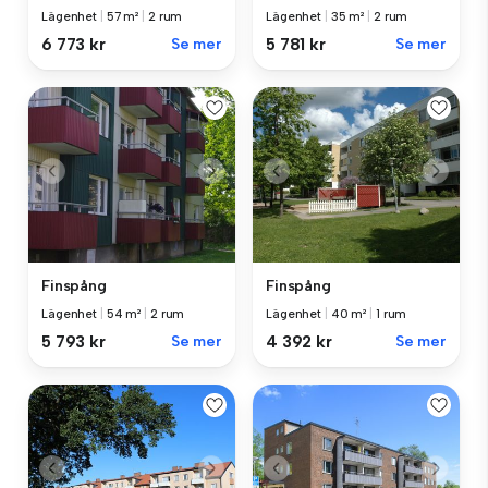
Lägenhet
|
57 m²
|
2 rum
Lägenhet
|
35 m²
|
2 rum
6 773 kr
Se mer
5 781 kr
Se mer
Finspång
Finspång
Lägenhet
|
54 m²
|
2 rum
Lägenhet
|
40 m²
|
1 rum
5 793 kr
Se mer
4 392 kr
Se mer