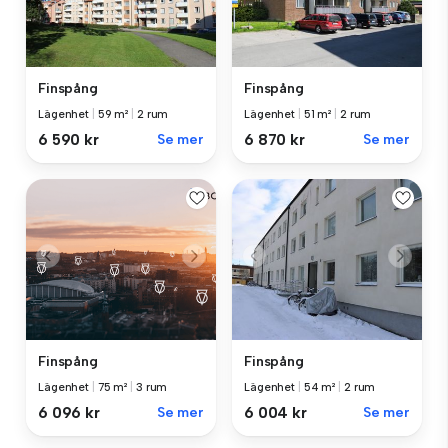
Finspång
Finspång
Lägenhet
|
59 m²
|
2 rum
Lägenhet
|
51 m²
|
2 rum
6 590 kr
Se mer
6 870 kr
Se mer
Finspång
Finspång
Lägenhet
|
75 m²
|
3 rum
Lägenhet
|
54 m²
|
2 rum
6 096 kr
Se mer
6 004 kr
Se mer