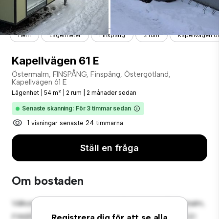
Hem
Lägenheter
Finspång
2 rum
Kapellvägen 61
Kapellvägen 61 E
Östermalm, FINSPÅNG, Finspång, Östergötland,
Kapellvägen 61 E
Lägenhet
|
54 m²
|
2 rum
|
2 månader sedan
Senaste skanning: För 3 timmar sedan
1 visningar senaste 24 timmarna
Ställ en fråga
Om bostaden
Välkommen till ditt nya urbana tillflyktsort på Östermalm,
FINSPÅNG, Finspång, Östergötland, Kapellvägen 61 E!
Registrera dig för att se alla