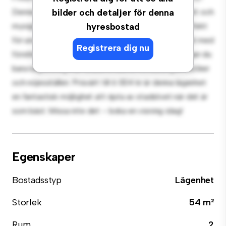
Denna moderna 2-rumslägenhet erbjuder ett elegant och
bilder och detaljer för denna
mysigt vardagsrum. Den öppna planlösningen är perfekt
hyresbostad
för underhållning, och det eleganta köket är utrustat med
Registrera dig nu
förstklassiga apparater. Med sitt utmärkta läge ligger du
bara några steg från stadens bästa restauranger, butiker
och nöjesställen. Prisvärt till 6 004 kr är denna lägenhet
en fantastisk möjlighet att njuta av stadslivet när det är
som bäst. Missa inte det – boka en visning idag!
Egenskaper
Bostadsstyp
Lägenhet
Storlek
54 m²
Rum
2