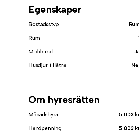
Egenskaper
Bostadsstyp
Ru
Rum
Möblerad
J
Husdjur tillåtna
Ne
Om hyresrätten
Månadshyra
5 003 k
Handpenning
5 003 k