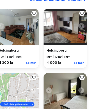
Helsingborg
Helsingborg
Rum
|
8 m²
|
1 rum
Rum
|
10 m²
|
1 rum
4 300 kr
4 000 kr
Se mer
Se mer