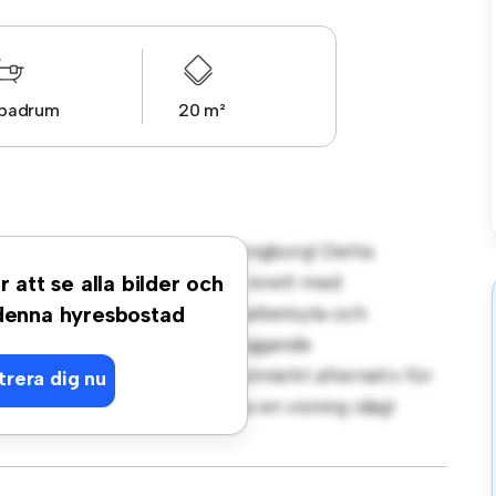
 badrum
20 m²
 på Karl X Gustavs gata, Helsingborg! Detta
at vardagsrum. Detta rum är inrett med
r att se alla bilder och
bjuder en bekväm säng, en arbetsyta och
 denna hyresbostad
r du enkel tillgång till närliggande
l 5 003 kr är detta rum ett utmärkt alternativ för
trera dig nu
nde. Missa inte det – boka en visning idag!