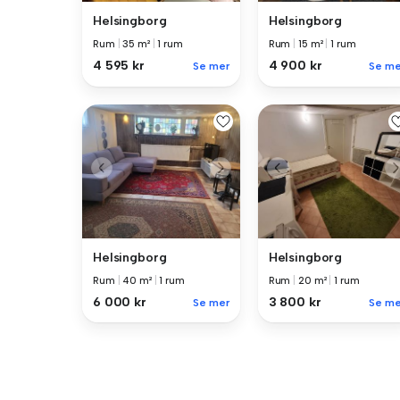
Helsingborg
Helsingborg
Rum
|
35 m²
|
1 rum
Rum
|
15 m²
|
1 rum
4 595 kr
4 900 kr
Se mer
Se me
Helsingborg
Helsingborg
Rum
|
40 m²
|
1 rum
Rum
|
20 m²
|
1 rum
6 000 kr
3 800 kr
Se mer
Se me