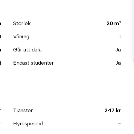
m
Storlek
20 m²
1
Våning
1
a
Går att dela
Ja
j
Endast studenter
Ja
r
Tjänster
247 kr
r
Hyresperiod
-