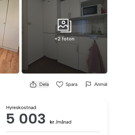
+2 foton
Dela
Spara
Anmäl
Hyreskostnad
5 003
kr
/månad