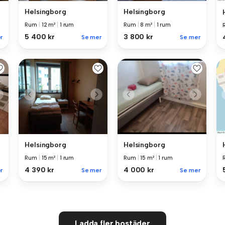
Helsingborg
Helsingborg
Rum
|
12 m²
|
1 rum
Rum
|
8 m²
|
1 rum
5 400 kr
3 800 kr
r
Se mer
Se mer
Helsingborg
Helsingborg
Rum
|
15 m²
|
1 rum
Rum
|
15 m²
|
1 rum
4 390 kr
4 000 kr
r
Se mer
Se mer
Ladda fler bostäder