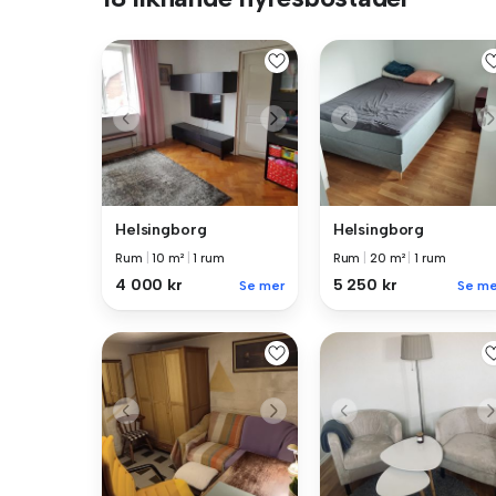
Helsingborg
Helsingborg
Rum
|
10 m²
|
1 rum
Rum
|
20 m²
|
1 rum
4 000 kr
5 250 kr
Se mer
Se me