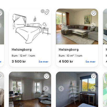
Helsingborg
Helsingborg
Rum
|
12 m²
|
1 rum
Rum
|
10 m²
|
1 rum
3 500 kr
4 500 kr
r
Se mer
Se mer