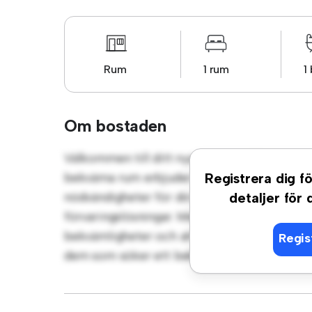
Rum
1 rum
1
Om bostaden
Välkommen till ditt nya mysiga tillflyktsort
bekväma rum erbjuder ett fridfullt och priv
Registrera dig fö
nödvändigheter för din bekvämlighet och er
detaljer för
förvaringslösningar. Med sitt bekväma läge ha
bekvämligheter och attraktioner. Prisvärt til
Regis
dem som söker ett bekvämt och bekvämt boe