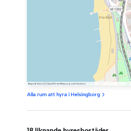
Alla rum att hyra i Helsingborg
18 liknande hyresbostäder