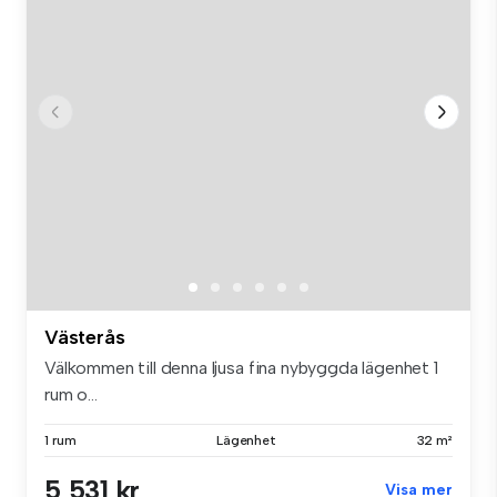
Västerås
Välkommen till denna ljusa fina nybyggda lägenhet 1
rum o...
1 rum
Lägenhet
32 m²
5 531 kr
Visa mer