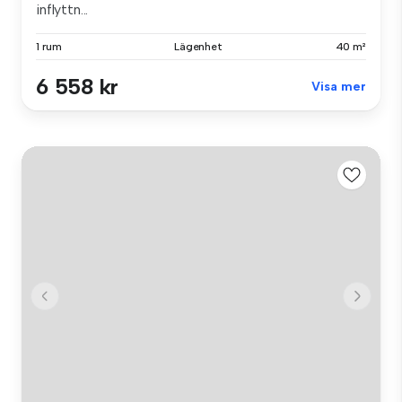
inflyttn...
1 rum
Lägenhet
40 m²
6 558 kr
Visa mer