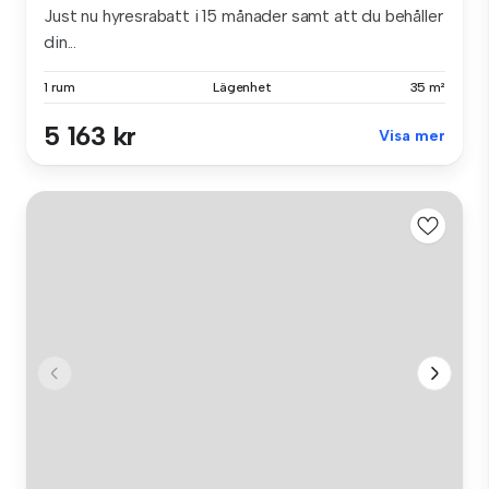
Just nu hyresrabatt i 15 månader samt att du behåller
din...
1 rum
Lägenhet
35 m²
5 163 kr
Visa mer