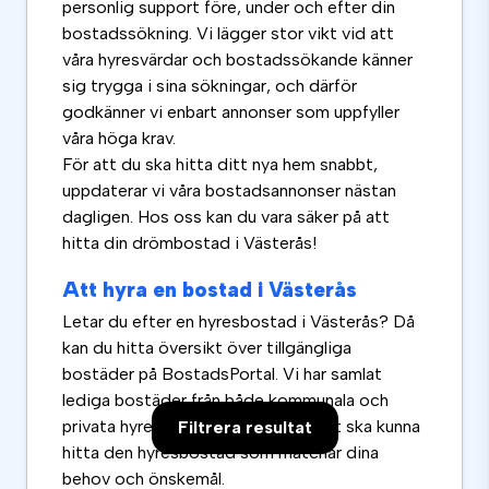
personlig support före, under och efter din
bostadssökning. Vi lägger stor vikt vid att
våra hyresvärdar och bostadssökande känner
sig trygga i sina sökningar, och därför
godkänner vi enbart annonser som uppfyller
våra höga krav.
För att du ska hitta ditt nya hem snabbt,
uppdaterar vi våra bostadsannonser nästan
dagligen. Hos oss kan du vara säker på att
hitta din drömbostad i Västerås!
Att hyra en bostad i Västerås
Letar du efter en hyresbostad i Västerås? Då
kan du hitta översikt över tillgängliga
bostäder på BostadsPortal. Vi har samlat
lediga bostäder från både kommunala och
privata hyresvärdar för att du enkelt ska kunna
Filtrera resultat
hitta den hyresbostad som matchar dina
behov och önskemål.