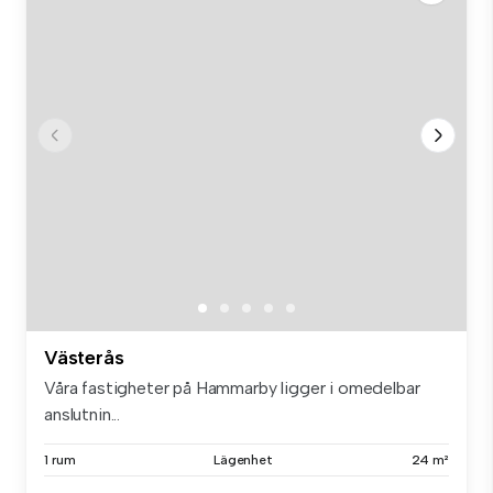
Västerås
Våra fastigheter på Hammarby ligger i omedelbar
anslutnin...
1 rum
Lägenhet
24 m²