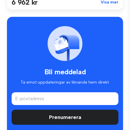
6 962 kr
Visa mer
Bli meddelad
Ta emot uppdateringar av liknande hem direkt.
Prenumerera