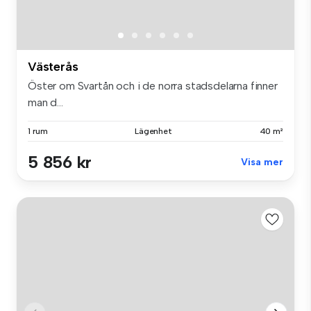
Västerås
Öster om Svartån och i de norra stadsdelarna finner
man d...
1 rum
Lägenhet
40 m²
5 856 kr
Visa mer