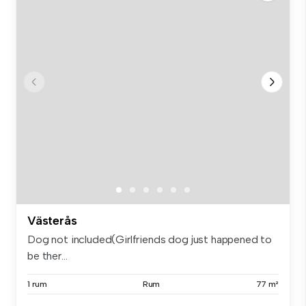
Västerås
Dog not included(Girlfriends dog just happened to
be ther...
1 rum
Rum
77 m²