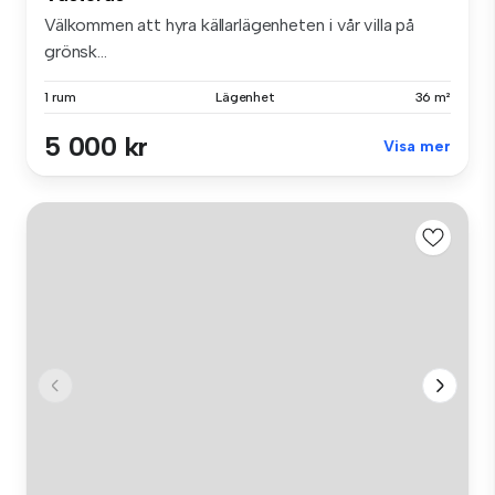
Välkommen att hyra källarlägenheten i vår villa på
grönsk...
1 rum
Lägenhet
36 m²
5 000 kr
Visa mer