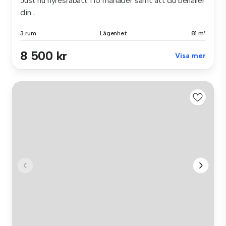
Just nu hyresrabatt i 15 månader samt att du behåller
din...
3 rum
Lägenhet
81 m²
8 500 kr
Visa mer