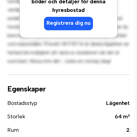
rumslägenhet erbjuder ett elegant och mysigt
bilder och detaljer för denna
vardagsrum. Den öppna planlösningen är perfekt för
hyresbostad
underhållning, och det eleganta köket är utrustat med
Registrera dig nu
förstklassiga apparater. Med sitt utmärkta läge ligger du
bara några steg från stadens bästa restauranger, butiker
och nöjesställen. Prisvärt till 9 107 kr är denna lägenhet en
fantastisk möjlighet att njuta av stadslivet när det är
som bäst. Missa inte det – boka en visning idag!
Egenskaper
Bostadsstyp
Lägenhet
Storlek
64 m²
Rum
2