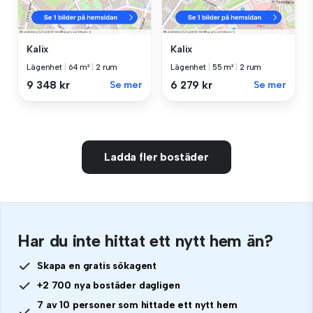
Kalix
Kalix
Lägenhet
|
64 m²
|
2 rum
Lägenhet
|
55 m²
|
2 rum
9 348 kr
Se mer
6 279 kr
Se mer
Ladda fler bostäder
Har du inte hittat ett nytt hem än?
Skapa en gratis sökagent
+2 700 nya bostäder dagligen
7 av 10 personer som hittade ett nytt hem