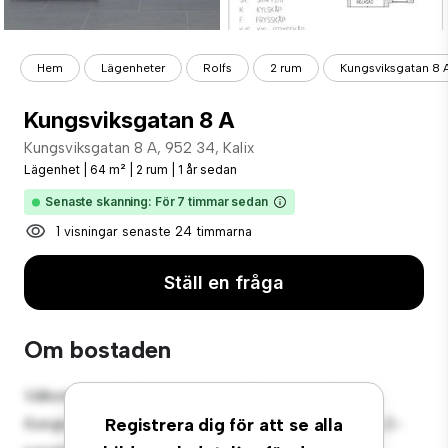
Hem
Lägenheter
Rolfs
2 rum
Kungsviksgatan 8 
Kungsviksgatan 8 A
Kungsviksgatan 8 A, 952 34, Kalix
Lägenhet
|
64 m²
|
2 rum
|
1 år sedan
Senaste skanning: För 7 timmar sedan
1 visningar senaste 24 timmarna
Ställ en fråga
Om bostaden
Välkommen till ditt nya urbana tillflyktsort på
Kungsviksgatan 8 A, 952 34, Kalix! Denna moderna 2-
Registrera dig för att se alla