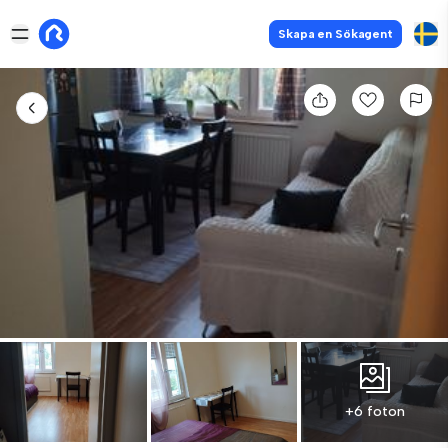
Skapa en Sökagent
+6 foton