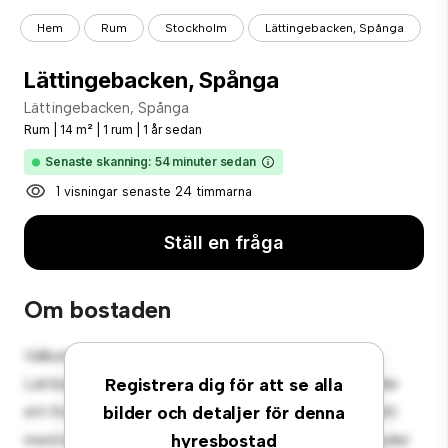
Hem
Rum
Stockholm
Lättingebacken, Spånga
Lättingebacken, Spånga
Lättingebacken, Spånga
Rum
|
14 m²
|
1 rum
|
1 år sedan
Senaste skanning: 54 minuter sedan
1 visningar senaste 24 timmarna
Ställ en fråga
Om bostaden
Välkommen till ditt nya mysiga tillflyktsort på
Lättingebacken, Spånga! Detta bekväma rum erbjuder
Registrera dig för att se alla
ett fridfullt och privat vardagsrum. Detta rum är inrett
bilder och detaljer för denna
med nödvändigheter för din bekvämlighet och erbjuder
hyresbostad