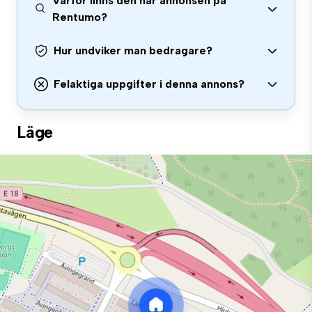
Varför finns den här annonsen på
Rentumo?
Hur undviker man bedragare?
Felaktiga uppgifter i denna annons?
Läge