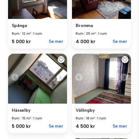
Spånga
Bromma
Rum
|
12 m²
|
1 rum
Rum
|
25 m²
|
1 rum
5 000 kr
Se mer
4 000 kr
Se mer
Hässelby
Vällingby
Rum
|
15 m²
|
1 rum
Rum
|
18 m²
|
1 rum
5 000 kr
Se mer
4 500 kr
Se mer