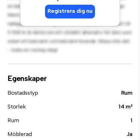
en bekväm säng, en arbetsyta och förvaringslösningar.
Registrera dig nu
Med sitt bekväma läge har du enkel tillgång till
närliggande bekvämligheter och attraktioner. Prisvärt till
5 500 kr är detta rum ett utmärkt alternativ för dem som
söker ett bekvämt och bekvämt boende. Missa inte det
– boka en visning idag!
Egenskaper
Bostadsstyp
Rum
Storlek
14 m²
Rum
1
Möblerad
Ja