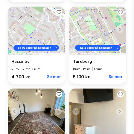
Hässelby
Tureberg
Rum
|
12 m²
|
1 rum
Rum
|
12 m²
|
1 rum
4 700 kr
Se mer
5 100 kr
Se mer