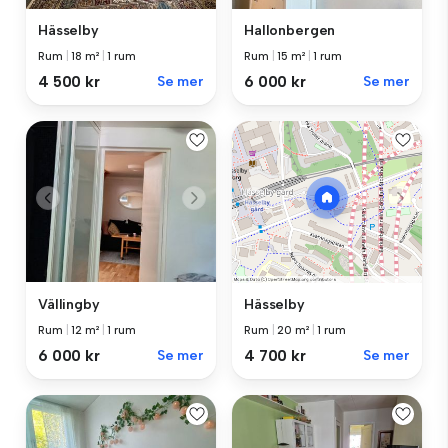
Hässelby
Hallonbergen
Rum
|
18 m²
|
1 rum
Rum
|
15 m²
|
1 rum
4 500 kr
Se mer
6 000 kr
Se mer
Vällingby
Hässelby
Rum
|
12 m²
|
1 rum
Rum
|
20 m²
|
1 rum
6 000 kr
Se mer
4 700 kr
Se mer