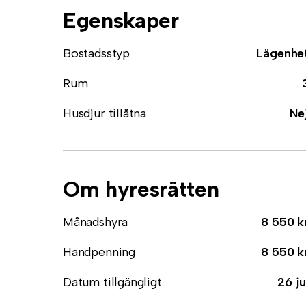
Egenskaper
Bostadsstyp
Lägenhe
Rum
Husdjur tillåtna
Ne
Om hyresrätten
Månadshyra
8 550 k
Handpenning
8 550 k
Datum tillgängligt
26 ju