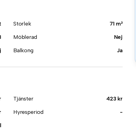
t
Storlek
71 m²
3
Möblerad
Nej
j
Balkong
Ja
r
Tjänster
423 kr
r
Hyresperiod
-
l