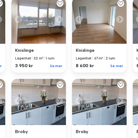
Knislinge
Knislinge
Lägenhet
|
32 m²
|
1 rum
Lägenhet
|
67 m²
|
2 rum
3 950 kr
8 600 kr
r
Se mer
Se mer
Broby
Broby