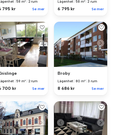
Lägenhet
|
58 m²
|
2 rum
Lägenhet
|
58 m²
|
2 rum
6 795 kr
6 795 kr
Se mer
Se mer
Knislinge
Broby
Lägenhet
|
59 m²
|
2 rum
Lägenhet
|
80 m²
|
3 rum
6 700 kr
8 686 kr
Se mer
Se mer