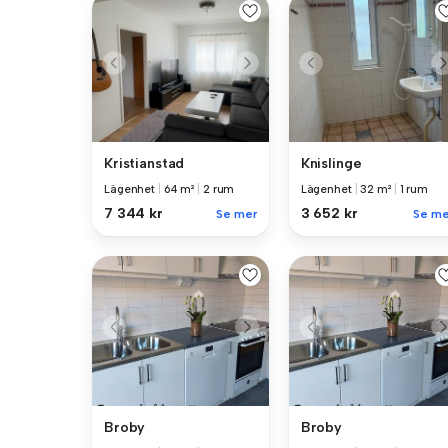
Kristianstad
Knislinge
Lägenhet
|
64 m²
|
2 rum
Lägenhet
|
32 m²
|
1 rum
7 344 kr
3 652 kr
Se mer
Se me
Broby
Broby