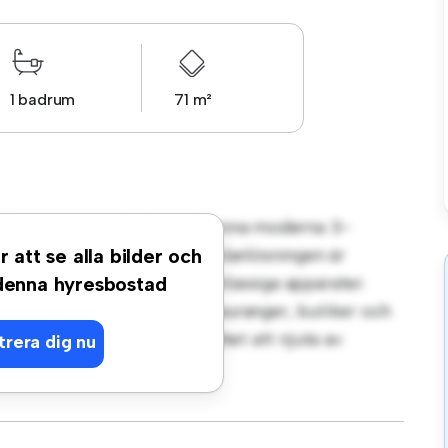
1 badrum
71 m²
t på Lejongatan, Knislinge! Denna moderna 3-
gt vardagsrum. Den öppna planlösningen är
r att se alla bilder och
köket är utrustat med förstklassiga apparater.
 denna hyresbostad
steg från stadens bästa restauranger, butiker och
lägenhet en fantastisk möjlighet att njuta av
trera dig nu
t – boka en visning idag!