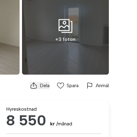
+3 foton
Dela
Spara
Anmäl
Hyreskostnad
8 550
kr
/månad