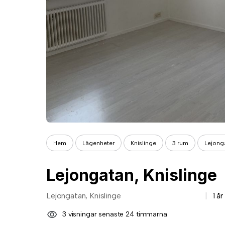
Hem
Lägenheter
Knislinge
3 rum
Lejonga
Lejongatan, Knislinge
Lejongatan, Knislinge
1 å
3 visningar senaste 24 timmarna