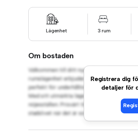
Lägenhet
3 rum
Om bostaden
Välkommen till ditt nya urbana tillflyktsor
rumslägenhet erbjuder ett elegant och mysi
Registrera dig fö
perfekt för underhållning, och det eleganta 
detaljer för
Med sitt utmärkta läge ligger du bara några 
nöjesställen. Prisvärt till 8 550 kr är denna 
Regis
stadslivet när det är som bäst. Missa inte de