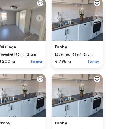
Knislinge
Broby
Lägenhet
|
70 m²
|
2 rum
Lägenhet
|
58 m²
|
2 rum
8 200 kr
6 795 kr
Se mer
Se mer
Broby
Broby