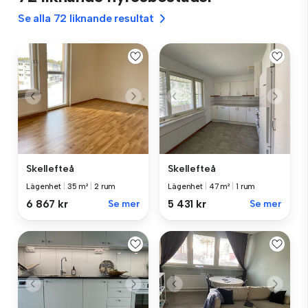
Se alla 72 liknande resultat
Skellefteå
Skellefteå
Lägenhet
|
35 m²
|
2 rum
Lägenhet
|
47 m²
|
1 rum
6 867 kr
Se mer
5 431 kr
Se mer