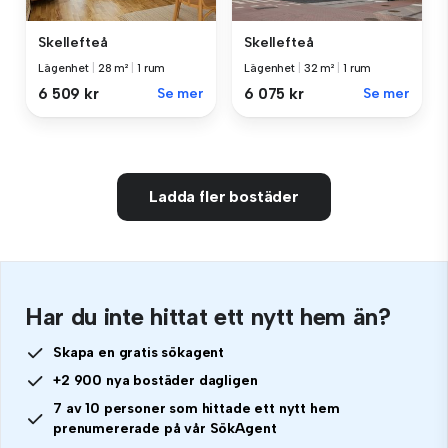
Skellefteå
Skellefteå
Lägenhet
|
28 m²
|
1 rum
Lägenhet
|
32 m²
|
1 rum
6 509 kr
Se mer
6 075 kr
Se mer
Ladda fler bostäder
Har du inte hittat ett nytt hem än?
Skapa en gratis sökagent
+2 900 nya bostäder dagligen
7 av 10 personer som hittade ett nytt hem
prenumererade på vår SökAgent