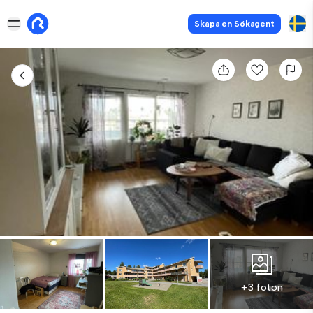
Skapa en Sökagent
+3 foton