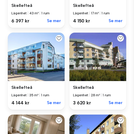
Skellefteå
Skellefteå
Lägenhet
|
43 m²
|
1 rum
Lägenhet
|
17 m²
|
1 rum
6 397 kr
Se mer
4 150 kr
Se mer
Skellefteå
Skellefteå
Lägenhet
|
35 m²
|
1 rum
Lägenhet
|
28 m²
|
1 rum
4 144 kr
Se mer
3 620 kr
Se mer