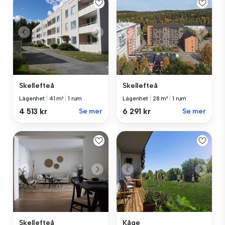
Skellefteå
Skellefteå
Lägenhet
|
41 m²
|
1 rum
Lägenhet
|
28 m²
|
1 rum
4 513 kr
Se mer
6 291 kr
Se mer
Skellefteå
Kåge