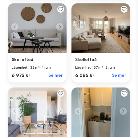
Skellefteå
Skellefteå
Lägenhet
|
32 m²
|
1 rum
Lägenhet
|
57 m²
|
2 rum
6 975 kr
Se mer
6 086 kr
Se mer