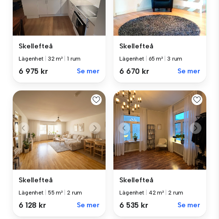
Skellefteå
Skellefteå
Lägenhet
|
32 m²
|
1 rum
Lägenhet
|
65 m²
|
3 rum
6 975 kr
Se mer
6 670 kr
Se mer
Skellefteå
Skellefteå
Lägenhet
|
42 m²
|
2 rum
Lägenhet
|
55 m²
|
2 rum
6 535 kr
Se mer
6 128 kr
Se mer