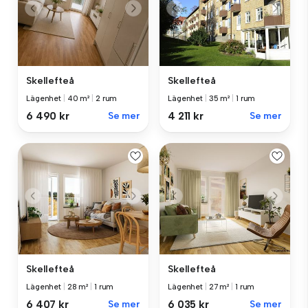
Skellefteå
Skellefteå
Lägenhet
|
40 m²
|
2 rum
Lägenhet
|
35 m²
|
1 rum
6 490 kr
Se mer
4 211 kr
Se mer
Skellefteå
Skellefteå
Lägenhet
|
28 m²
|
1 rum
Lägenhet
|
27 m²
|
1 rum
6 407 kr
Se mer
6 035 kr
Se mer