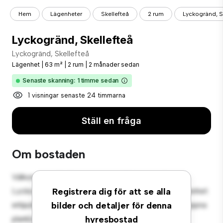
Hem
Lägenheter
Skellefteå
2 rum
Lyckogränd, S
Lyckogränd, Skellefteå
Lyckogränd, Skellefteå
Lägenhet
|
63 m²
|
2 rum
|
2 månader sedan
Senaste skanning: 1 timme sedan
1 visningar senaste 24 timmarna
Ställ en fråga
Om bostaden
Välkommen till ditt nya urbana tillflyktsort på
Lyckogränd, Skellefteå! Denna moderna 2-rumslägenhet
Registrera dig för att se alla
erbjuder ett elegant och mysigt vardagsrum. Den öppna
bilder och detaljer för denna
planlösningen är perfekt för underhållning, och det
hyresbostad