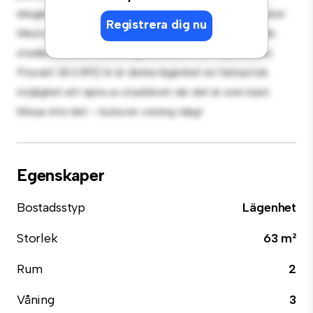
eleganta köket är utrustat med förstklassiga apparater.
Registrera dig nu
Med sitt utmärkta läge ligger du bara några steg från
stadens bästa restauranger, butiker och nöjesställen.
Prisvärt till 6 892 kr är denna lägenhet en fantastisk
möjlighet att njuta av stadslivet när det är som bäst.
Missa inte det – boka en visning idag!
Egenskaper
Bostadsstyp
Lägenhet
Storlek
63 m²
Rum
2
Våning
3