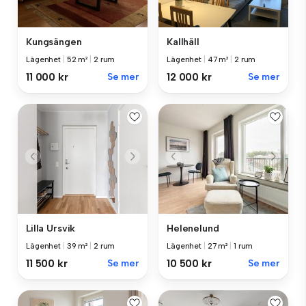
Kungsängen
Kallhäll
Lägenhet
|
52 m²
|
2 rum
Lägenhet
|
47 m²
|
2 rum
11 000 kr
Se mer
12 000 kr
Se mer
Helenelund
Lilla Ursvik
Lägenhet
|
27 m²
|
1 rum
Lägenhet
|
39 m²
|
2 rum
10 500 kr
Se mer
11 500 kr
Se mer