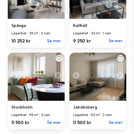
Spånga
Kallhäll
Lägenhet
|
35 m²
|
2 rum
Lägenhet
|
42 m²
|
1 rum
10 252 kr
Se mer
9 250 kr
Se mer
Stockholm
Jakobsberg
Lägenhet
|
55 m²
|
3 rum
Lägenhet
|
52 m²
|
2 rum
11 550 kr
Se mer
11 500 kr
Se mer