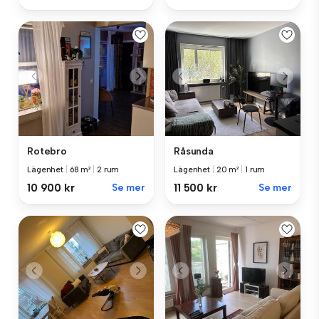
Rotebro
Råsunda
Lägenhet
|
68 m²
|
2 rum
Lägenhet
|
20 m²
|
1 rum
10 900 kr
Se mer
11 500 kr
Se mer