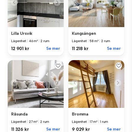
Lilla Ursvik
Kungsängen
Lägenhet
|
46 m²
|
2 rum
Lägenhet
|
58 m²
|
2 rum
12 901 kr
Se mer
11 218 kr
Se mer
Råsunda
Bromma
Lägenhet
|
27 m²
|
2 rum
Lägenhet
|
17 m²
|
1 rum
11 326 kr
Se mer
9 029 kr
Se mer