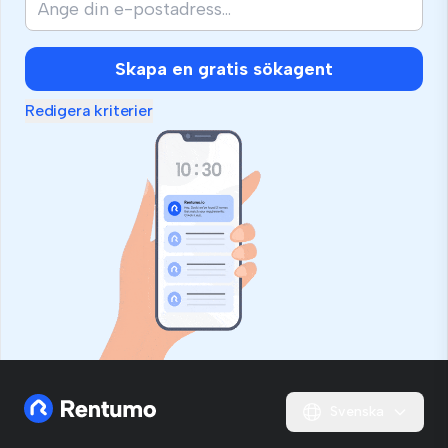
Skapa en gratis sökagent
Redigera kriterier
Svenska