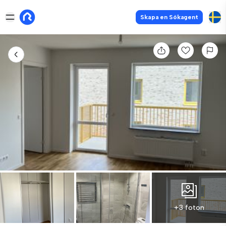
Skapa en Sökagent
+3 foton