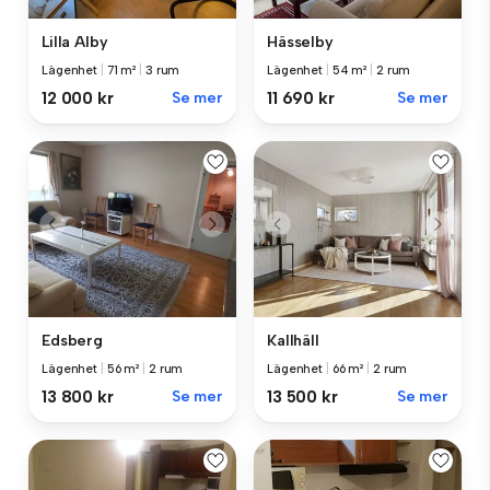
Lilla Alby
Hässelby
Lägenhet
|
71 m²
|
3 rum
Lägenhet
|
54 m²
|
2 rum
12 000 kr
Se mer
11 690 kr
Se mer
Edsberg
Kallhäll
Lägenhet
|
56 m²
|
2 rum
Lägenhet
|
66 m²
|
2 rum
13 800 kr
Se mer
13 500 kr
Se mer