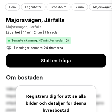
Hem
Lägenheter
Stockholm
2 rum
Majorsvägen, 
Majorsvägen, Järfälla
Majorsvägen, Järfälla
Lägenhet
|
44 m²
|
2 rum
|
1 år sedan
Senaste skanning: 47 minuter sedan
1 visningar senaste 24 timmarna
Ställ en fråga
Om bostaden
Välkommen till ditt nya urbana tillflyktsort på
Majorsvägen, Järfälla! Denna moderna 2-rumslägenhet
Registrera dig för att se alla
erbjuder ett elegant och mysigt vardagsrum. Den öppna
bilder och detaljer för denna
planlösningen är perfekt för underhållning, och det
hyresbostad