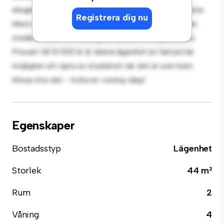
eleganta köket är utrustat med förstklassiga apparater.
Registrera dig nu
Med sitt utmärkta läge ligger du bara några steg från
stadens bästa restauranger, butiker och nöjesställen.
Prisvärt till 14 000 kr är denna lägenhet en fantastisk
möjlighet att njuta av stadslivet när det är som bäst.
Missa inte det – boka en visning idag!
Egenskaper
Bostadsstyp
Lägenhet
Storlek
44 m²
Rum
2
Våning
4