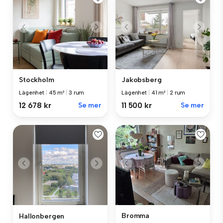
Stockholm
Jakobsberg
Lägenhet
|
45 m²
|
3 rum
Lägenhet
|
41 m²
|
2 rum
12 678 kr
Se mer
11 500 kr
Se mer
Bromma
Hallonbergen