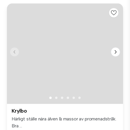
Krylbo
Härligt ställe nära älven & massor av promenadstråk.
Bra ...