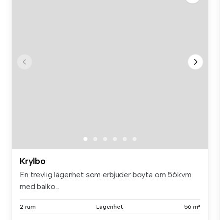
Krylbo
En trevlig lägenhet som erbjuder boyta om 56kvm
med balko...
2 rum
Lägenhet
56 m²