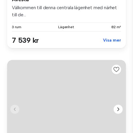
Välkommen till denna centrala lägenhet med närhet
till de...
3 rum
Lägenhet
82 m²
7 539 kr
Visa mer