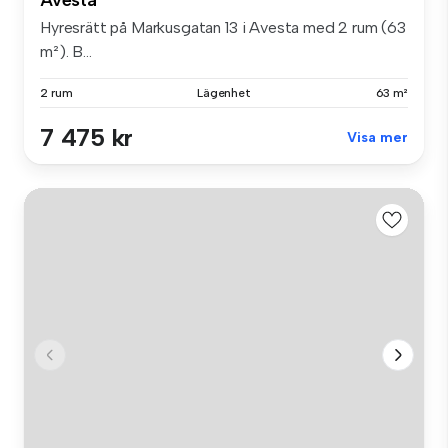
Hyresrätt på Markusgatan 13 i Avesta med 2 rum (63
m²). B...
2 rum
Lägenhet
63 m²
7 475 kr
Visa mer