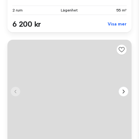
2 rum
Lägenhet
55 m²
6 200 kr
Visa mer