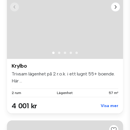
Krylbo
Trivsam lägenhet på 2 r.o.k. i ett lugnt 55+ boende.
Här ...
2 rum
Lägenhet
57 m²
4 001 kr
Visa mer