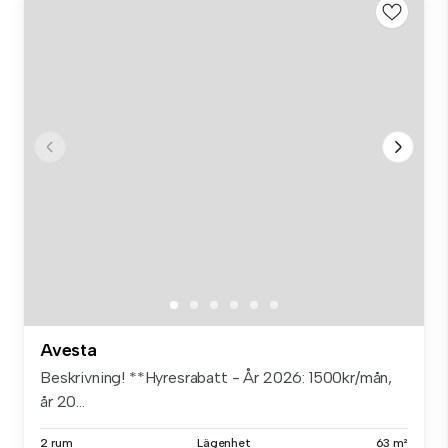
Avesta
Beskrivning! **Hyresrabatt - År 2026: 1500kr/mån,
år 20...
2 rum
Lägenhet
63 m²