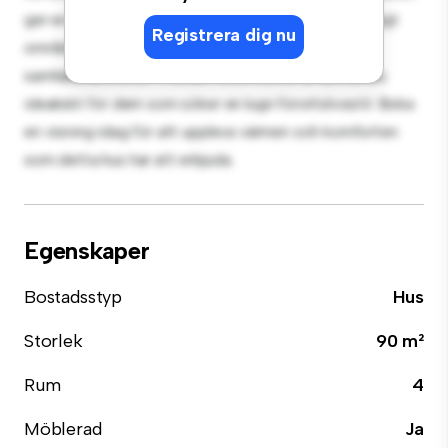
ger en bekväm tillflyktsort. Beläget i ett familjevänligt
Registrera dig nu
område, har du tillgång till parker, skolor och
samhällsfaciliteter. Prisvärt till 13 000 kr är detta hus
idealiskt för dem som söker en lugn förortslivsstil. Boka
en visning idag för att uppleva värmen och komforten
som detta hus har att erbjuda.
Egenskaper
Bostadsstyp
Hus
Storlek
90 m²
Rum
4
Möblerad
Ja