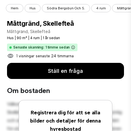
Hem
Hus
Södra Bergsbyn Och S.
4 rum
Måttgrän
Måttgränd, Skellefteå
Måttgränd, Skellefteå
Hus
|
90 m²
|
4 rum
|
1 år sedan
Senaste skanning: 1 timme sedan
1 visningar senaste 24 timmarna
Ställ en fråga
Om bostaden
Välkommen till din nya förortsoas på Måttgränd,
Skellefteå! Detta charmiga 4-rumshus erbjuder en rymlig
Registrera dig för att se alla
och välkomnande miljö. Den stora bakgården är perfekt
bilder och detaljer för denna
för utomhussammankomster, och den mysiga interiören
hyresbostad