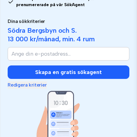
prenumererade på vår SökAgent
Dina sökkriterier
Södra Bergsbyn och S.
13 000 kr
/månad, min.
4 rum
Om
du
är
människa,
Skapa en gratis sökagent
ignorera
detta
Redigera kriterier
fält