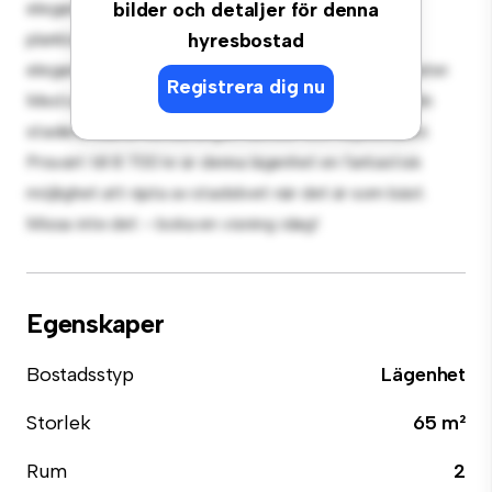
elegant och mysigt vardagsrum. Den öppna
bilder och detaljer för denna
planlösningen är perfekt för underhållning, och det
hyresbostad
eleganta köket är utrustat med förstklassiga apparater.
Registrera dig nu
Med sitt utmärkta läge ligger du bara några steg från
stadens bästa restauranger, butiker och nöjesställen.
Prisvärt till 8 700 kr är denna lägenhet en fantastisk
möjlighet att njuta av stadslivet när det är som bäst.
Missa inte det – boka en visning idag!
Egenskaper
Bostadsstyp
Lägenhet
Storlek
65 m²
Rum
2