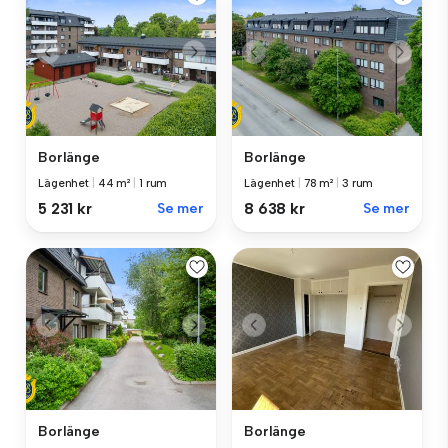
Borlänge
Borlänge
Lägenhet
|
44 m²
|
1 rum
Lägenhet
|
78 m²
|
3 rum
5 231 kr
Se mer
8 638 kr
Se mer
Borlänge
Borlänge