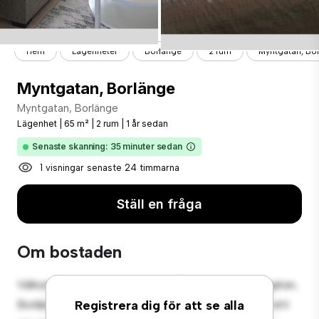
Hem
Lägenheter
Borlänge
2 rum
Myntgatan, Bo
Myntgatan, Borlänge
Myntgatan, Borlänge
Lägenhet
|
65 m²
|
2 rum
|
1 år sedan
Senaste skanning: 35 minuter sedan
1 visningar senaste 24 timmarna
Ställ en fråga
Om bostaden
Välkommen till ditt nya urbana tillflyktsort på Myntgatan,
Borlänge! Denna moderna 2-rumslägenhet erbjuder ett
Registrera dig för att se alla