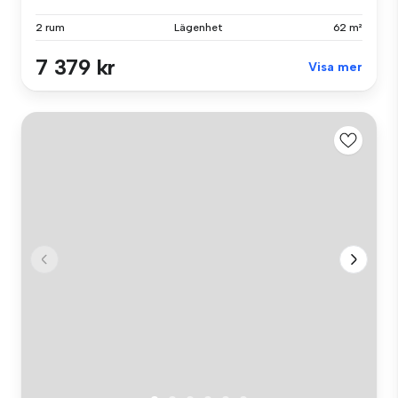
2 rum
Lägenhet
62 m²
7 379 kr
Visa mer