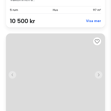
5 rum
Hus
97 m²
10 500 kr
Visa mer