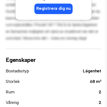
underhållning, och det eleganta köket är utrustat med
Registrera dig nu
förstklassiga apparater. Med sitt utmärkta läge ligger du
bara några steg från stadens bästa restauranger, butiker
och nöjesställen. Prisvärt till 7 766 kr är denna lägenhet
en fantastisk möjlighet att njuta av stadslivet när det är
som bäst. Missa inte det – boka en visning idag!
Egenskaper
Bostadsstyp
Lägenhet
Storlek
68 m²
Rum
2
Våning
2