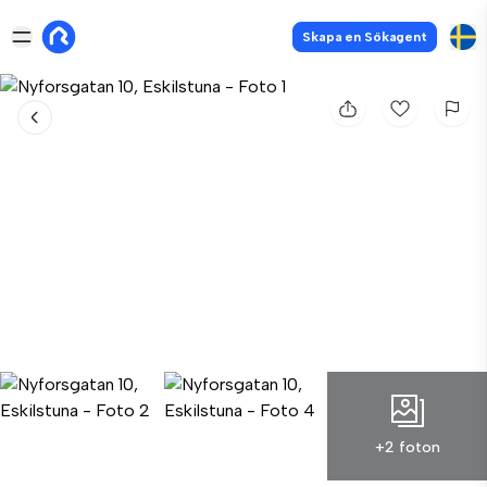
Skapa en Sökagent
+2 foton