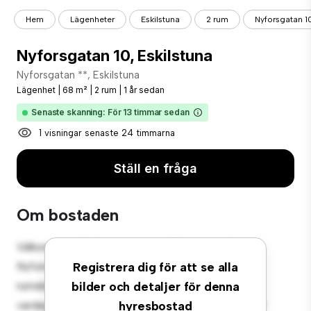
Hem
Lägenheter
Eskilstuna
2 rum
Nyforsgatan 10
Nyforsgatan 10, Eskilstuna
Nyforsgatan **, Eskilstuna
Lägenhet
|
68 m²
|
2 rum
|
1 år sedan
Senaste skanning: För 13 timmar sedan
1 visningar senaste 24 timmarna
Ställ en fråga
Om bostaden
Välkommen till ditt nya urbana tillflyktsort på
Nyforsgatan 10, Eskilstuna! Denna moderna 2-
Registrera dig för att se alla
rumslägenhet erbjuder ett elegant och mysigt
bilder och detaljer för denna
vardagsrum. Den öppna planlösningen är perfekt för
hyresbostad