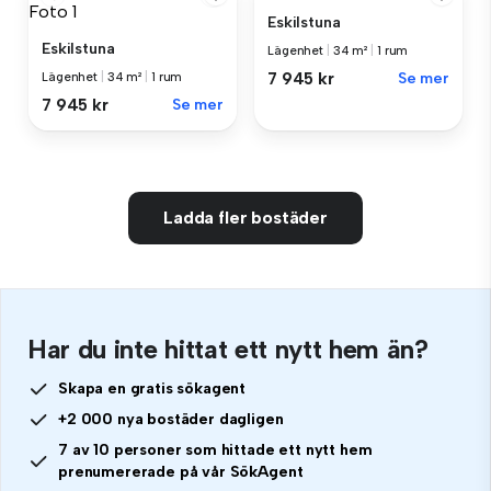
Eskilstuna
Eskilstuna
Lägenhet
|
34 m²
|
1 rum
7 945 kr
Se mer
Lägenhet
|
34 m²
|
1 rum
7 945 kr
Se mer
Ladda fler bostäder
Har du inte hittat ett nytt hem än?
Skapa en gratis sökagent
+2 000 nya bostäder dagligen
7 av 10 personer som hittade ett nytt hem
prenumererade på vår SökAgent