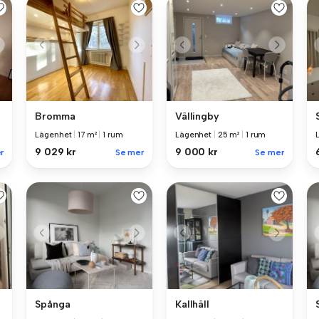
Bromma
Vällingby
Lägenhet
|
17 m²
|
1 rum
Lägenhet
|
25 m²
|
1 rum
9 029 kr
9 000 kr
r
Se mer
Se mer
Spånga
Kallhäll