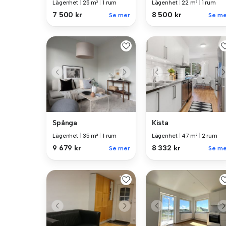
Lägenhet
|
25 m²
|
1 rum
Lägenhet
|
22 m²
|
1 rum
7 500 kr
8 500 kr
Se mer
Se me
Spånga
Kista
Lägenhet
|
35 m²
|
1 rum
Lägenhet
|
47 m²
|
2 rum
9 679 kr
8 332 kr
Se mer
Se me