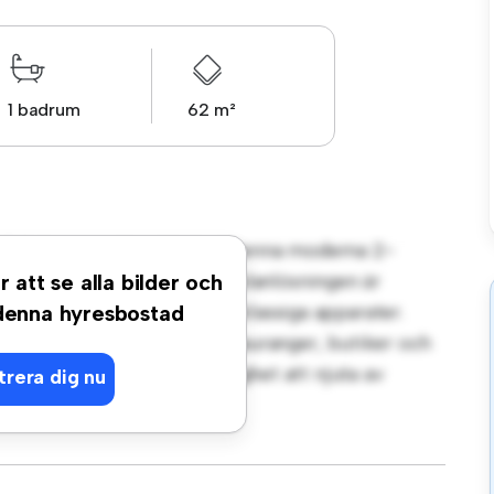
1 badrum
62 m²
rt på Oslogatan, Stockholm! Denna moderna 2-
gt vardagsrum. Den öppna planlösningen är
r att se alla bilder och
köket är utrustat med förstklassiga apparater.
 denna hyresbostad
steg från stadens bästa restauranger, butiker och
 lägenhet en fantastisk möjlighet att njuta av
trera dig nu
t – boka en visning idag!