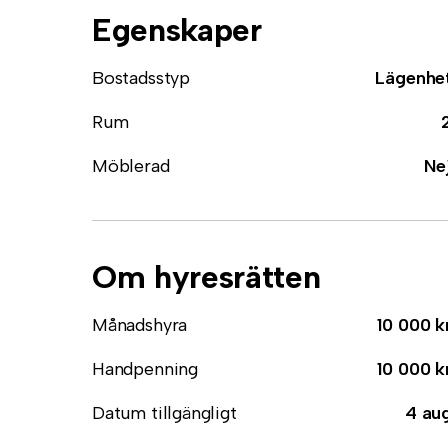
Egenskaper
Bostadsstyp
Lägenhe
Rum
Möblerad
Ne
Om hyresrätten
Månadshyra
10 000 k
Handpenning
10 000 k
Datum tillgängligt
4 au