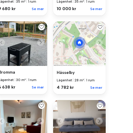
Lägenhet
|
35 m²
|
1 rum
Lägenhet
|
35 m²
|
1 rum
9 680 kr
10 000 kr
Se mer
Se mer
Bromma
Hässelby
Lägenhet
|
30 m²
|
1 rum
Lägenhet
|
28 m²
|
1 rum
6 638 kr
4 782 kr
Se mer
Se mer