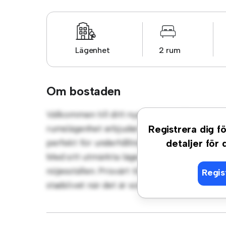
Lägenhet
2 rum
Om bostaden
Välkommen till ditt nya urbana tillflyktso
rumslägenhet erbjuder ett elegant och mysi
Registrera dig fö
perfekt för underhållning, och det eleganta 
detaljer för
Med sitt utmärkta läge ligger du bara några 
nöjesställen. Prisvärt till 10 000 kr är denna
Regis
stadslivet när det är som bäst. Missa inte de