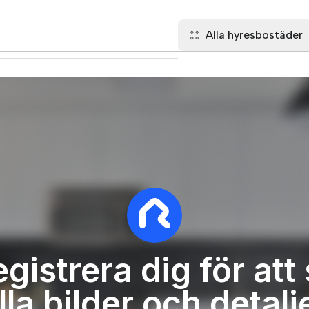
Alla hyresbostäder
gistrera dig för att
lla bilder och detalj