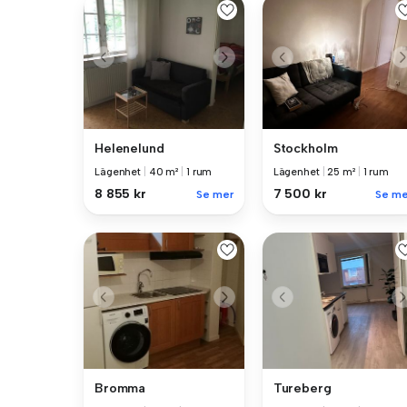
Helenelund
Stockholm
Lägenhet
|
40 m²
|
1 rum
Lägenhet
|
25 m²
|
1 rum
8 855 kr
7 500 kr
Se mer
Se me
Bromma
Tureberg