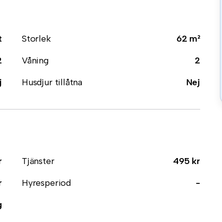
t
Storlek
62 m²
2
Våning
2
j
Husdjur tillåtna
Nej
r
Tjänster
495 kr
r
Hyresperiod
-
g