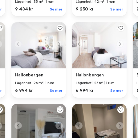
Lägenhet
|
35 m²
|
1 rum
Lägenhet
|
42 m²
|
1 rum
9 434 kr
9 250 kr
r
Se mer
Se mer
Hallonbergen
Hallonbergen
Lägenhet
|
26 m²
|
1 rum
Lägenhet
|
26 m²
|
1 rum
6 994 kr
6 994 kr
r
Se mer
Se mer