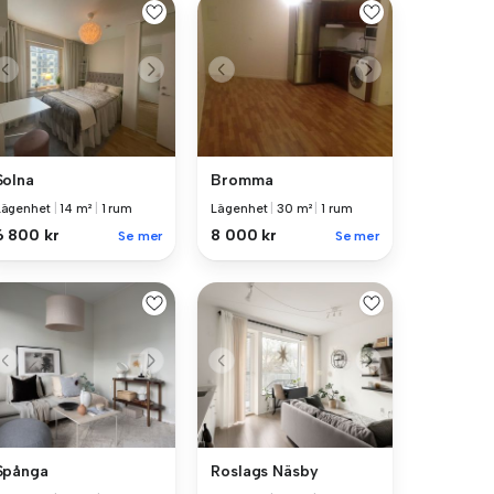
Solna
Bromma
Lägenhet
|
14 m²
|
1 rum
Lägenhet
|
30 m²
|
1 rum
6 800 kr
8 000 kr
Se mer
Se mer
Spånga
Roslags Näsby