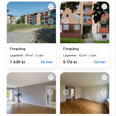
Finspång
Finspång
Lägenhet
|
59 m²
|
2 rum
Lägenhet
|
42 m²
|
1 rum
7 639 kr
Se mer
5 176 kr
Se mer