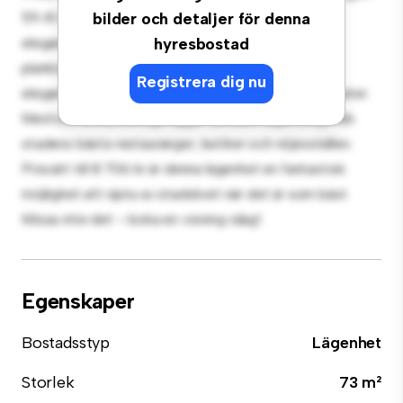
59 A! Denna moderna 3-rumslägenhet erbjuder ett
bilder och detaljer för denna
elegant och mysigt vardagsrum. Den öppna
hyresbostad
planlösningen är perfekt för underhållning, och det
Registrera dig nu
eleganta köket är utrustat med förstklassiga apparater.
Med sitt utmärkta läge ligger du bara några steg från
stadens bästa restauranger, butiker och nöjesställen.
Prisvärt till 8 706 kr är denna lägenhet en fantastisk
möjlighet att njuta av stadslivet när det är som bäst.
Missa inte det – boka en visning idag!
Egenskaper
Bostadsstyp
Lägenhet
Storlek
73 m²