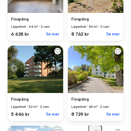
Finspång
Finspång
Lägenhet
|
44 m²
|
2 rum
Lägenhet
|
83 m²
|
3 rum
6 628 kr
Se mer
8 762 kr
Se mer
Finspång
Finspång
Lägenhet
|
52 m²
|
2 rum
Lägenhet
|
68 m²
|
2 rum
5 446 kr
Se mer
8 729 kr
Se mer