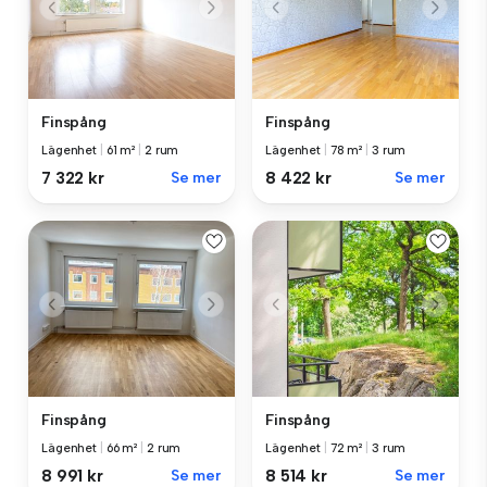
Finspång
Finspång
Lägenhet
|
61 m²
|
2 rum
Lägenhet
|
78 m²
|
3 rum
7 322 kr
Se mer
8 422 kr
Se mer
Finspång
Finspång
Lägenhet
|
66 m²
|
2 rum
Lägenhet
|
72 m²
|
3 rum
8 991 kr
Se mer
8 514 kr
Se mer