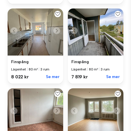
Finspång
Finspång
Lägenhet
|
80 m²
|
3 rum
Lägenhet
|
80 m²
|
3 rum
8 022 kr
Se mer
7 819 kr
Se mer