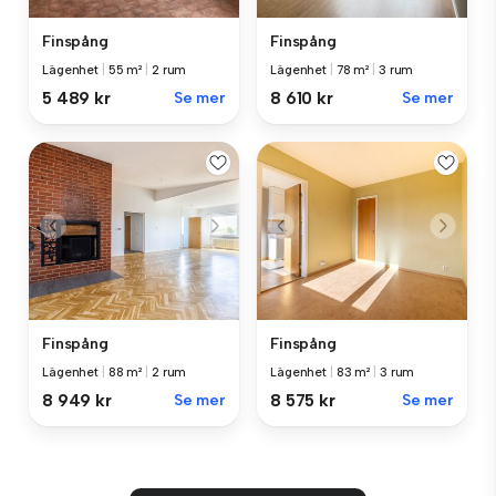
Finspång
Finspång
Lägenhet
|
55 m²
|
2 rum
Lägenhet
|
78 m²
|
3 rum
5 489 kr
Se mer
8 610 kr
Se mer
Finspång
Finspång
Lägenhet
|
88 m²
|
2 rum
Lägenhet
|
83 m²
|
3 rum
8 949 kr
Se mer
8 575 kr
Se mer