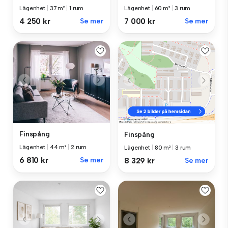
Lägenhet
|
37 m²
|
1 rum
Lägenhet
|
60 m²
|
3 rum
4 250 kr
Se mer
7 000 kr
Se mer
Finspång
Finspång
Lägenhet
|
44 m²
|
2 rum
Lägenhet
|
80 m²
|
3 rum
6 810 kr
Se mer
8 329 kr
Se mer