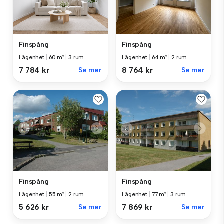
Finspång
Finspång
Lägenhet
|
60 m²
|
3 rum
Lägenhet
|
64 m²
|
2 rum
7 784 kr
Se mer
8 764 kr
Se mer
Finspång
Finspång
Lägenhet
|
55 m²
|
2 rum
Lägenhet
|
77 m²
|
3 rum
5 626 kr
Se mer
7 869 kr
Se mer