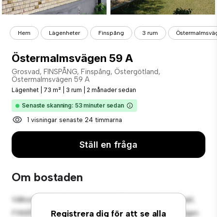
Hem
Lägenheter
Finspång
3 rum
Östermalmsvä
Östermalmsvägen 59 A
Grosvad, FINSPÅNG, Finspång, Östergötland,
Östermalmsvägen 59 A
Lägenhet
|
73 m²
|
3 rum
|
2 månader sedan
Senaste skanning: 53 minuter sedan
1 visningar senaste 24 timmarna
Ställ en fråga
Om bostaden
Välkommen till ditt nya urbana tillflyktsort på Grosvad,
FINSPÅNG, Finspång, Östergötland, Östermalmsvägen
Registrera dig för att se alla