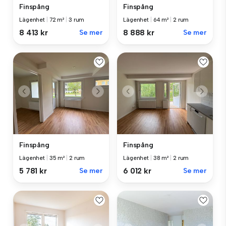
Finspång
Finspång
Lägenhet
|
72 m²
|
3 rum
Lägenhet
|
64 m²
|
2 rum
8 413 kr
Se mer
8 888 kr
Se mer
Finspång
Finspång
Lägenhet
|
35 m²
|
2 rum
Lägenhet
|
38 m²
|
2 rum
5 781 kr
Se mer
6 012 kr
Se mer