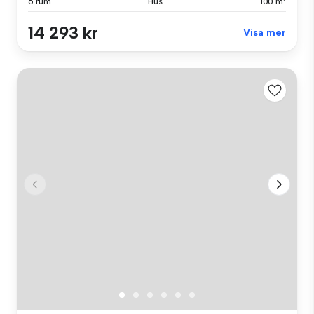
6 rum
Hus
100 m²
14 293 kr
Visa mer