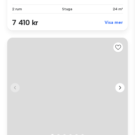
2 rum
Stuga
24 m²
7 410 kr
Visa mer