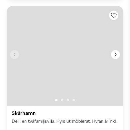
Skärhamn
Del i en tvåfamiljsvilla. Hyrs ut möblerat. Hyran är inkl...