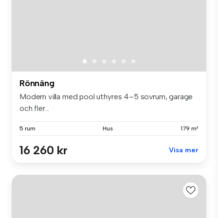
Rönnäng
Modern villa med pool uthyres 4–5 sovrum, garage
och fler...
5 rum
Hus
179 m²
16 260 kr
Visa mer