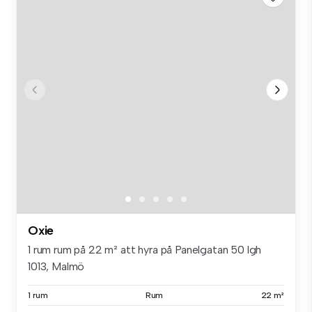
Oxie
1 rum rum på 22 m² att hyra på Panelgatan 50 lgh
1013, Malmö
1 rum
Rum
22 m²