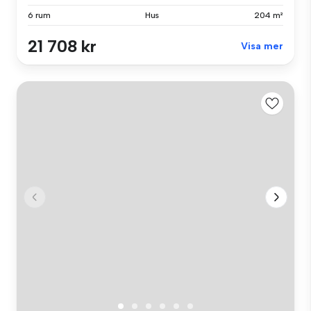
6 rum
Hus
204 m²
21 708 kr
Visa mer