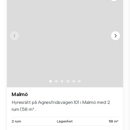
Malmö
Hyresrätt på Agnesfridsvägen 101 i Malmö med 2
rum (58 m²...
2 rum
Lägenhet
58 m²