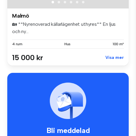
Malmö
🏡 **Nyrenoverad källarlägenhet uthyres** En ljus
och ny...
4 rum
Hus
100 m²
15 000 kr
Visa mer
Bli meddelad