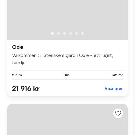
Oxie
Välkommen till Stenåkers gård i Oxie - ett lugnt,
familje...
5 rum
Hus
145 m²
21 916 kr
Visa mer