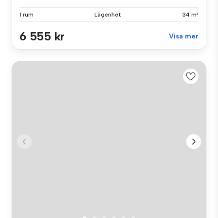
1 rum
Lägenhet
34 m²
6 555 kr
Visa mer