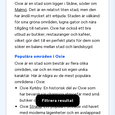
Oxie är en stad som ligger i Skåne, söder om
Malmö
. Det är en relativt liten stad, men den
har ändå mycket att erbjuda. Staden är välkänd
för sina gröna områden, lugna gator och nära
tillgång till naturen. Oxie har också ett bra
utbud av butiker, restauranger och kaféer,
vilket gör det till en perfekt plats för dem som
söker en balans mellan stad och landsbygd.
Populära områden i Oxie
Oxie är en stad som består av flera olika
områden, var och en med sin egen unika
karaktär. Här är några av de mest populära
områdena i Oxie:
Oxie Kyrkby: En historisk del av Oxie som
har bevarat sin charmiga atmosfär med små
butiker och trevliga caféer.
Filtrera resultat
Oxie
Strand
: Ett populärt område vid havet
med moderna lägenheter och en avslappnad