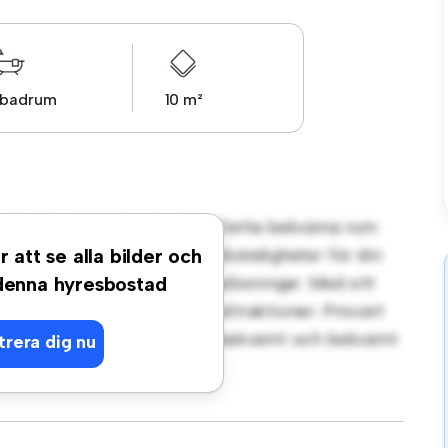
 badrum
10 m²
t på Paradisgatan, Göteborg! Detta bekväma rum
. Detta rum är inrett med nödvändigheter för din
r att se alla bilder och
en arbetsyta och förvaringslösningar. Med sitt
 denna hyresbostad
iggande bekvämligheter och attraktioner. Prisvärt
ernativ för dem som söker ett bekvämt och bekvämt
trera dig nu
g!