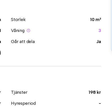
m
Storlek
10 m²
1
Våning
3
a
Går att dela
Ja
j
r
Tjänster
198 kr
r
Hyresperiod
-