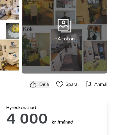
+4 foton
Dela
Spara
Anmäl
Hyreskostnad
4 000
kr
/månad