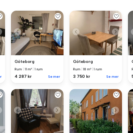
Göteborg
Göteborg
Rum
|
11 m²
|
1 rum
Rum
|
18 m²
|
1 rum
4 287 kr
3 750 kr
r
Se mer
Se mer