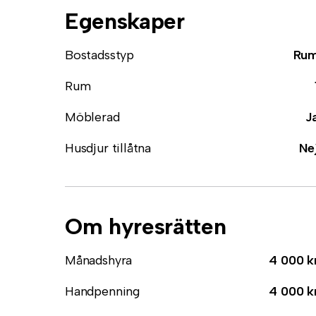
Egenskaper
Bostadsstyp
Ru
Rum
Möblerad
J
Husdjur tillåtna
Ne
Om hyresrätten
Månadshyra
4 000 k
Handpenning
4 000 k