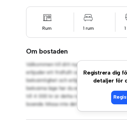
Rum
1 rum
1
Om bostaden
Välkommen till ditt nya mysiga tillflyktsor
erbjuder ett fridfullt och privat vardagsrum
Registrera dig fö
bekvämlighet och erbjuder en bekväm säng, 
detaljer för
bekväma läge har du enkel tillgång till närl
till 4 000 kr är detta rum ett utmärkt alt
Regis
boende. Missa inte det – boka en visning ida