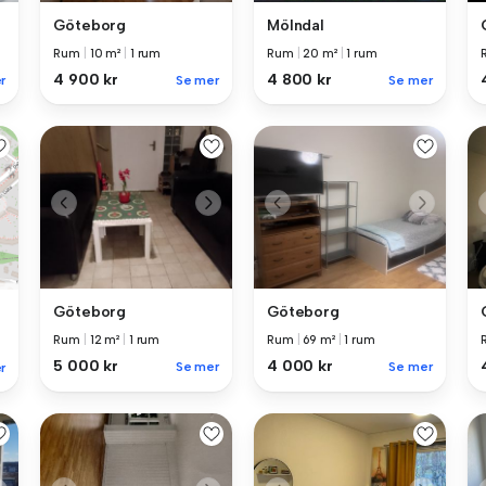
Göteborg
Mölndal
Rum
|
10 m²
|
1 rum
Rum
|
20 m²
|
1 rum
4 900 kr
4 800 kr
r
Se mer
Se mer
Göteborg
Göteborg
Rum
|
12 m²
|
1 rum
Rum
|
69 m²
|
1 rum
5 000 kr
4 000 kr
Se mer
Se mer
r