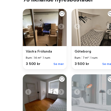
Västra Frölunda
Göteborg
Rum
|
14 m²
|
1 rum
Rum
|
7 m²
|
1 rum
3 500 kr
3 500 kr
Se mer
Se me