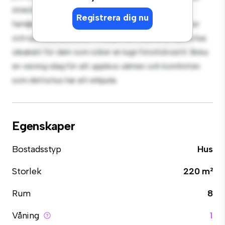
interiören ger en bekväm tillflyktsort. Beläget i ett
Registrera dig nu
familjevänligt område, har du tillgång till parker, skolor
och samhällsfaciliteter. Prisvärt till 11 500 kr är detta hus
idealiskt för dem som söker en lugn förortslivsstil. Boka
en visning idag för att uppleva värmen och komforten
som detta hus har att erbjuda.
Egenskaper
Bostadsstyp
Hus
Storlek
220 m²
Rum
8
Våning
1