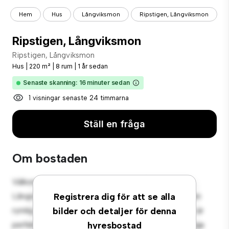
Hem
Hus
Långviksmon
Ripstigen, Långviksmon
Ripstigen, Långviksmon
Ripstigen, Långviksmon
Hus
|
220 m²
|
8 rum
|
1 år sedan
Senaste skanning: 16 minuter sedan
1 visningar senaste 24 timmarna
Ställ en fråga
Om bostaden
Välkommen till din nya förortsoas på Ripstigen,
Långviksmon! Detta charmiga 8-rumshus erbjuder en
Registrera dig för att se alla
rymlig och välkomnande miljö. Den stora bakgården är
bilder och detaljer för denna
perfekt för utomhussammankomster, och den mysiga
hyresbostad