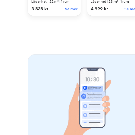
Lägenhet
|
22 m²
|
1 rum
Lägenhet
|
23 m²
|
1 rum
3 838 kr
4 999 kr
Se mer
Se me