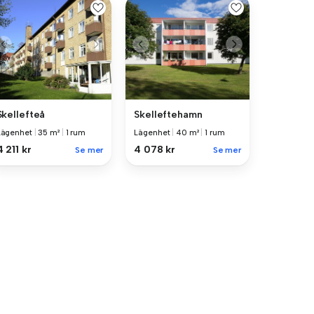
Skellefteå
Skelleftehamn
Lägenhet
|
35 m²
|
1 rum
Lägenhet
|
40 m²
|
1 rum
4 211 kr
4 078 kr
Se mer
Se mer