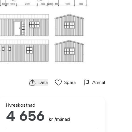
Dela
Spara
Anmäl
Hyreskostnad
4 656
kr
/månad