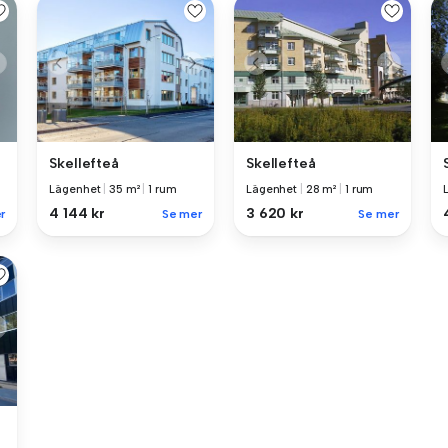
Skellefteå
Skellefteå
Lägenhet
|
35 m²
|
1 rum
Lägenhet
|
28 m²
|
1 rum
4 144 kr
3 620 kr
r
Se mer
Se mer