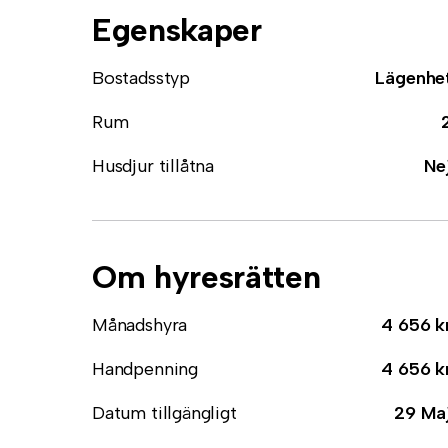
Egenskaper
Bostadsstyp
Lägenhe
Rum
Husdjur tillåtna
Ne
Om hyresrätten
Månadshyra
4 656 k
Handpenning
4 656 k
Datum tillgängligt
29 Ma