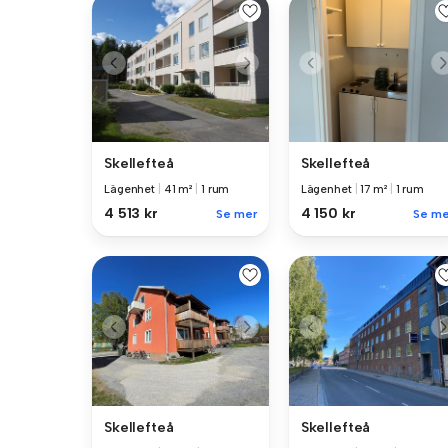
Skellefteå
Skellefteå
Lägenhet
|
41 m²
|
1 rum
Lägenhet
|
17 m²
|
1 rum
4 513 kr
4 150 kr
Se mer
Se me
Skellefteå
Skellefteå