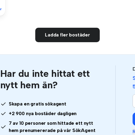
r
Ladda fler bostäder
D
Har du inte hittat ett
nytt hem än?
Skapa en gratis sökagent
+2 900 nya bostäder dagligen
7 av 10 personer som hittade ett nytt
hem prenumererade på vår SökAgent
R