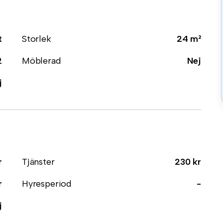
t
Storlek
24 m²
2
Möblerad
Nej
j
r
Tjänster
230 kr
r
Hyresperiod
-
j