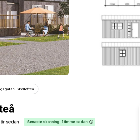
gsgatan, Skellefteå
teå
1 år sedan
Senaste skanning: 1 timme sedan