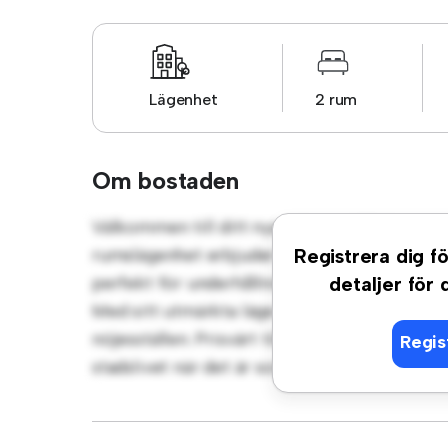
Lägenhet
2 rum
Om bostaden
Välkommen till ditt nya urbana tillflyktsor
rumslägenhet erbjuder ett elegant och mysi
Registrera dig fö
perfekt för underhållning, och det eleganta 
detaljer för
Med sitt utmärkta läge ligger du bara några 
nöjesställen. Prisvärt till 4 656 kr är denna 
Regis
stadslivet när det är som bäst. Missa inte de