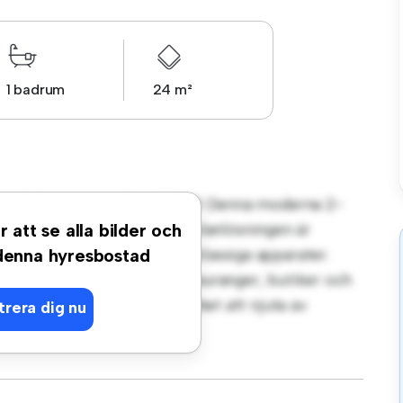
1 badrum
24 m²
t på Risbergsgatan, Skellefteå! Denna moderna 2-
gt vardagsrum. Den öppna planlösningen är
r att se alla bilder och
köket är utrustat med förstklassiga apparater.
 denna hyresbostad
steg från stadens bästa restauranger, butiker och
lägenhet en fantastisk möjlighet att njuta av
trera dig nu
t – boka en visning idag!