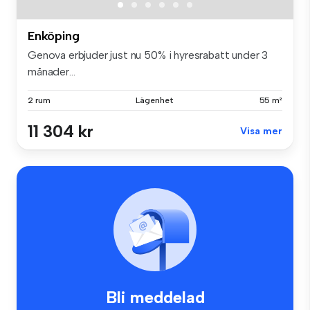
Enköping
Genova erbjuder just nu 50% i hyresrabatt under 3
månader...
2 rum
Lägenhet
55 m²
11 304 kr
Visa mer
Bli meddelad