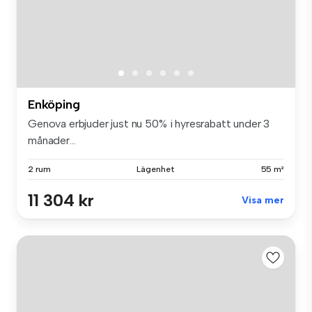
Enköping
Genova erbjuder just nu 50% i hyresrabatt under 3
månader...
2 rum
Lägenhet
55 m²
11 304 kr
Visa mer