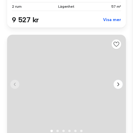
2 rum
Lägenhet
57 m²
9 527 kr
Visa mer