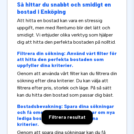
Så hittar du snabbt och smidigt en
bostad i Enköping
Att hitta en bostad kan vara en stressig
uppgift, men med Rentumo blir det lätt och
smidigt. Vi erbjuder olika verktyg som hjälper
dig att hitta den perfekta bostaden på nolltid.
Filtrera din sökning: Använd vårt filter för
att hitta den perfekta bostaden som
uppfyller dina kriterier.
Genom att använda vårt filter kan du filtrera din
sökning efter dina kriterier. Du kan välja att
filtrera efter pris, storlek och läge. På så sätt
kan du hitta den bostad som passar dig bäst.
Bostadsbevakning: Spara dina sökningar
och få omedelbara uppdateringar om nya
Filtrera resultat
lediga bostäder som matchar dina
kriterier.
Genom att spara dina sökningar kan du få