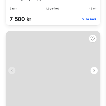
2 rum
Lägenhet
42 m²
7 500 kr
Visa mer