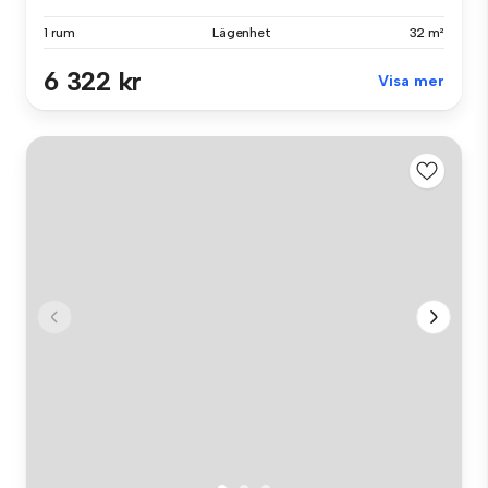
1 rum
Lägenhet
32 m²
6 322 kr
Visa mer