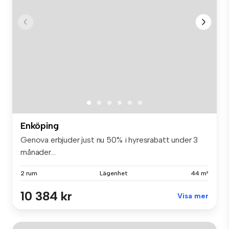
Enköping
Genova erbjuder just nu 50% i hyresrabatt under 3
månader...
2 rum
Lägenhet
44 m²
10 384 kr
Visa mer