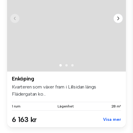
Enköping
Kvarteren som växer fram i Lillsidan längs
Flädergatan ko...
1 rum
Lägenhet
28 m²
6 163 kr
Visa mer