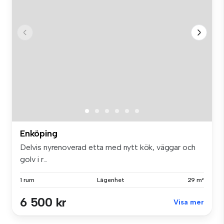
Enköping
Delvis nyrenoverad etta med nytt kök, väggar och
golv i r...
1 rum
Lägenhet
29 m²
6 500 kr
Visa mer