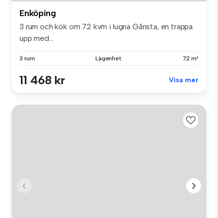
Enköping
3 rum och kök om 72 kvm i lugna Gånsta, en trappa
upp med...
3 rum
Lägenhet
72 m²
11 468 kr
Visa mer