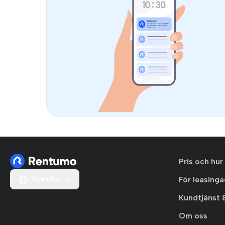
Pris och hur
Svenska
För leasing
Kundtjänst 
Om oss