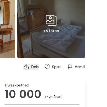
+6 foton
Dela
Spara
Anmäl
Hyreskostnad
10 000
kr
/månad