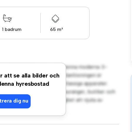
1 badrum
65 m²
t på Rörosvägen, Tänndalen! Denna moderna 3-
gt vardagsrum. Den öppna planlösningen är
r att se alla bilder och
köket är utrustat med förstklassiga apparater.
 denna hyresbostad
steg från stadens bästa restauranger, butiker och
 lägenhet en fantastisk möjlighet att njuta av
trera dig nu
t – boka en visning idag!