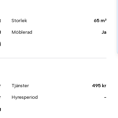
t
Storlek
65 m²
3
Möblerad
Ja
j
r
Tjänster
495 kr
r
Hyresperiod
-
g