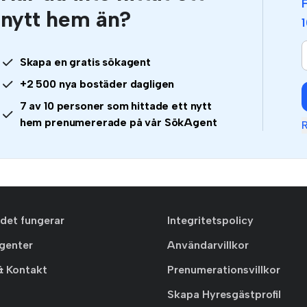
nytt hem än?
Skapa en gratis sökagent
+2 500 nya bostäder dagligen
7 av 10 personer som hittade ett nytt
hem prenumererade på vår SökAgent
R
 det fungerar
Integritetspolicy
agenter
Användarvillkor
& Kontakt
Prenumerationsvillkor
Skapa Hyresgästprofil