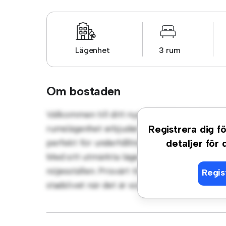
Lägenhet
3 rum
Om bostaden
Välkommen till ditt nya urbana tillflyktsor
rumslägenhet erbjuder ett elegant och mysi
Registrera dig fö
perfekt för underhållning, och det eleganta 
detaljer för
Med sitt utmärkta läge ligger du bara några 
nöjesställen. Prisvärt till 10 000 kr är denna
Regis
stadslivet när det är som bäst. Missa inte de