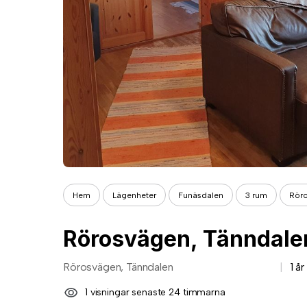
Hem
Lägenheter
Funäsdalen
3 rum
Röro
Rörosvägen, Tänndale
Rörosvägen, Tänndalen
1 å
1 visningar senaste 24 timmarna