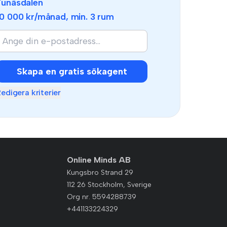
Funäsdalen
10 000 kr
/månad, min.
3 rum
Skapa en gratis sökagent
edigera kriterier
Online Minds AB
Kungsbro Strand 29
112 26 Stockholm, Sverige
Org nr. 5594288739
+441133224329