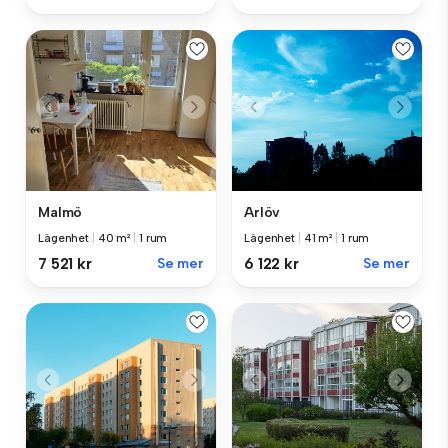
Malmö
Arlöv
Lägenhet
|
40 m²
|
1 rum
Lägenhet
|
41 m²
|
1 rum
7 521 kr
Se mer
6 122 kr
Se mer