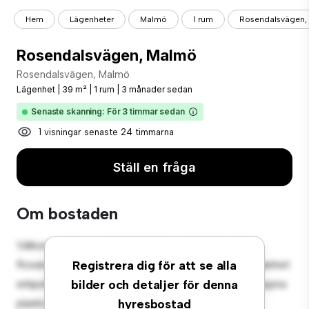
Hem
Lägenheter
Malmö
1 rum
Rosendalsvägen,
Rosendalsvägen, Malmö
Rosendalsvägen, Malmö
Lägenhet
|
39 m²
|
1 rum
|
3 månader sedan
Senaste skanning: För 3 timmar sedan
1 visningar senaste 24 timmarna
Ställ en fråga
Om bostaden
Välkommen till ditt nya urbana tillflyktsort på
Rosendalsvägen, Malmö! Denna moderna 1-rumslägenhet
Registrera dig för att se alla
erbjuder ett elegant och mysigt vardagsrum. Den öppna
bilder och detaljer för denna
planlösningen är perfekt för underhållning, och det
hyresbostad