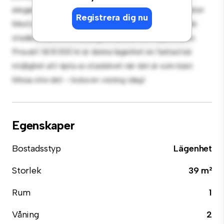
eleganta köket är utrustat med förstklassiga apparater.
Registrera dig nu
Med sitt utmärkta läge ligger du bara några steg från
stadens bästa restauranger, butiker och nöjesställen.
Prisvärt till 8 000 kr är denna lägenhet en fantastisk
möjlighet att njuta av stadslivet när det är som bäst.
Missa inte det – boka en visning idag!
Egenskaper
Bostadsstyp
Lägenhet
Storlek
39 m²
Rum
1
Våning
2