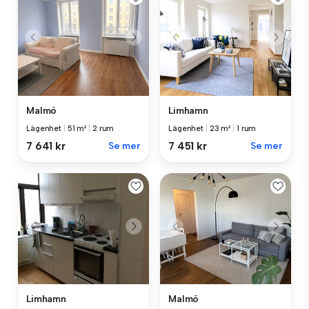
Malmö
Limhamn
Lägenhet
|
51 m²
|
2 rum
Lägenhet
|
23 m²
|
1 rum
7 641 kr
Se mer
7 451 kr
Se mer
Limhamn
Malmö