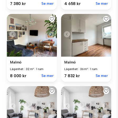
7 380 kr
Se mer
4 658 kr
Se mer
Malmö
Malmö
Lägenhet
|
32 m²
|
1 rum
Lägenhet
|
36 m²
|
1 rum
8 000 kr
Se mer
7 832 kr
Se mer