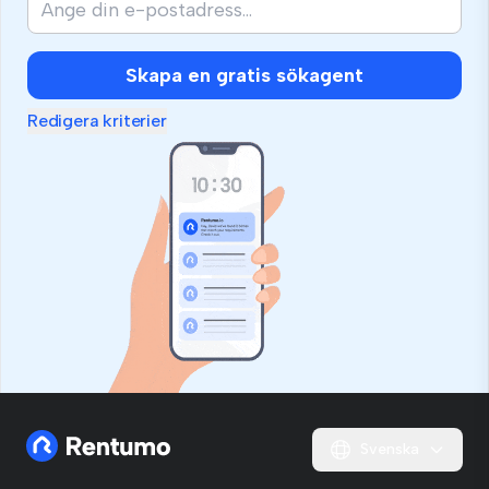
Skapa en gratis sökagent
Redigera kriterier
Svenska