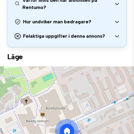
Varför finns den här annonsen på
Rentumo?
Hur undviker man bedragare?
Felaktiga uppgifter i denna annons?
Läge