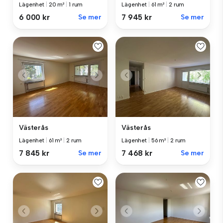
Lägenhet
|
20 m²
|
1 rum
Lägenhet
|
61 m²
|
2 rum
6 000 kr
Se mer
7 945 kr
Se mer
Västerås
Västerås
Lägenhet
|
61 m²
|
2 rum
Lägenhet
|
56 m²
|
2 rum
7 845 kr
Se mer
7 468 kr
Se mer