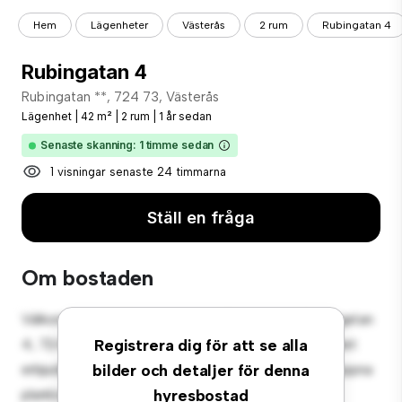
Hem
Lägenheter
Västerås
2 rum
Rubingatan 4
Rubingatan 4
Rubingatan **, 724 73, Västerås
Lägenhet
|
42 m²
|
2 rum
|
1 år sedan
Senaste skanning: 1 timme sedan
1 visningar senaste 24 timmarna
Ställ en fråga
Om bostaden
Välkommen till ditt nya urbana tillflyktsort på Rubingatan
4, 724 73, Västerås! Denna moderna 2-rumslägenhet
Registrera dig för att se alla
erbjuder ett elegant och mysigt vardagsrum. Den öppna
bilder och detaljer för denna
planlösningen är perfekt för underhållning, och det
hyresbostad