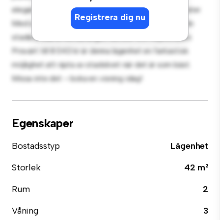
eleganta köket är utrustat med förstklassiga apparater.
Registrera dig nu
Med sitt utmärkta läge ligger du bara några steg från
stadens bästa restauranger, butiker och nöjesställen.
Prisvärt till 8 043 kr är denna lägenhet en fantastisk
möjlighet att njuta av stadslivet när det är som bäst.
Missa inte det – boka en visning idag!
Egenskaper
Bostadsstyp
Lägenhet
Storlek
42 m²
Rum
2
Våning
3