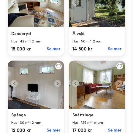
Danderyd
Älvsjö
Hus
|
42 m²
|
2 rum
Hus
|
50 m²
|
2 rum
15 000 kr
Se mer
14 500 kr
Se mer
Spånga
Snättringe
Hus
|
30 m²
|
2 rum
Hus
|
125 m²
|
6 rum
12 000 kr
Se mer
17 000 kr
Se mer