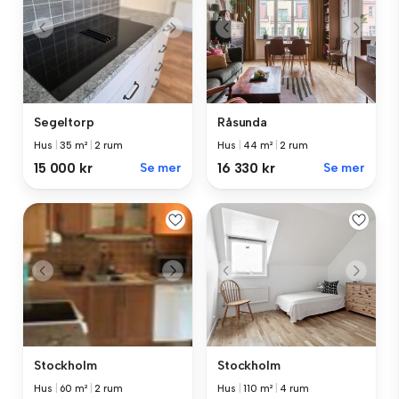
Segeltorp
Råsunda
Hus
|
35 m²
|
2 rum
Hus
|
44 m²
|
2 rum
15 000 kr
Se mer
16 330 kr
Se mer
Stockholm
Stockholm
Hus
|
60 m²
|
2 rum
Hus
|
110 m²
|
4 rum