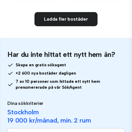
Ladda fler bostäder
Har du inte hittat ett nytt hem än?
Skapa en gratis sökagent
+2 600 nya bostäder dagligen
7 av 10 personer som hittade ett nytt hem
prenumererade på vår SökAgent
Dina sökkriterier
Stockholm
19 000 kr
/månad, min.
2 rum
Om