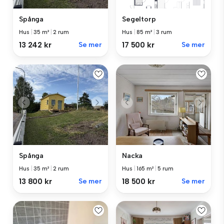
Spånga
Segeltorp
Hus
|
35 m²
|
2 rum
Hus
|
85 m²
|
3 rum
13 242 kr
Se mer
17 500 kr
Se mer
Spånga
Nacka
Hus
|
35 m²
|
2 rum
Hus
|
165 m²
|
5 rum
13 800 kr
Se mer
18 500 kr
Se mer