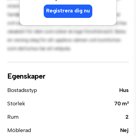
interiören ger en bekväm tillflyktsort. Beläget i ett
Registrera dig nu
familjevänligt område, har du tillgång till parker, skolor
och samhällsfaciliteter. Prisvärt till 18 500 kr är detta hus
idealiskt för dem som söker en lugn förortslivsstil. Boka
en visning idag för att uppleva värmen och komforten
som detta hus har att erbjuda.
Egenskaper
Bostadsstyp
Hus
Storlek
70 m²
Rum
2
Möblerad
Nej