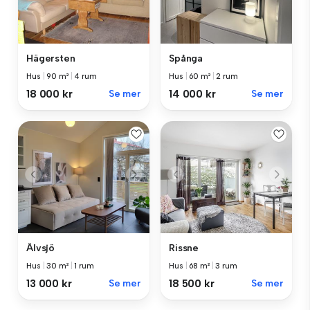
Hägersten
Spånga
Hus
|
90 m²
|
4 rum
Hus
|
60 m²
|
2 rum
18 000 kr
Se mer
14 000 kr
Se mer
Älvsjö
Rissne
Hus
|
30 m²
|
1 rum
Hus
|
68 m²
|
3 rum
13 000 kr
Se mer
18 500 kr
Se mer