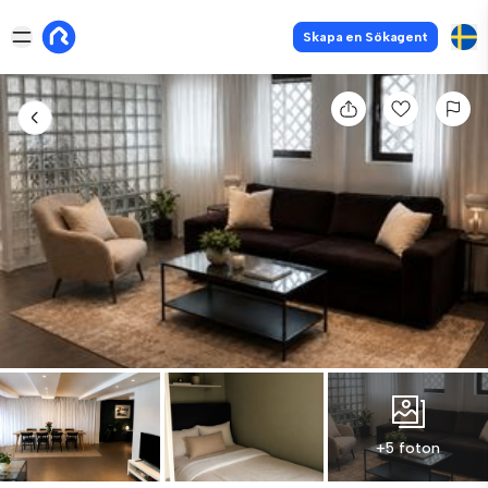
Skapa en Sökagent
+5 foton