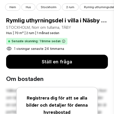
Hem
Hus
Stockholm
2 rum
Rymlig uthyrningsdel i
Rymlig uthyrningsdel i villa i Näsby Park
STOCKHOLM, Norr om tullarna, TÄBY
Hus
|
70 m²
|
2 rum
|
1 månad sedan
Senaste skanning: 1 timme sedan
1 visningar senaste 24 timmarna
Ställ en fråga
Om bostaden
Välkommen till din nya förortsoas på STOCKHOLM, Norr
om tullarna, TÄBY! Detta charmiga 2-rumshus erbjuder
Registrera dig för att se alla
en rymlig och välkomnande miljö. Den stora bakgården är
bilder och detaljer för denna
perfekt för utomhussammankomster, och den mysiga
hyresbostad