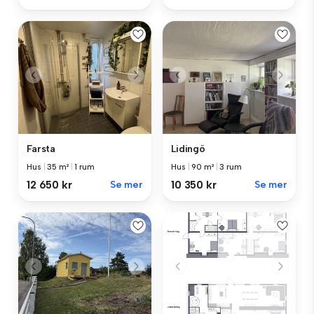
Farsta
Lidingö
Hus
|
35 m²
|
1 rum
Hus
|
90 m²
|
3 rum
12 650 kr
Se mer
10 350 kr
Se mer