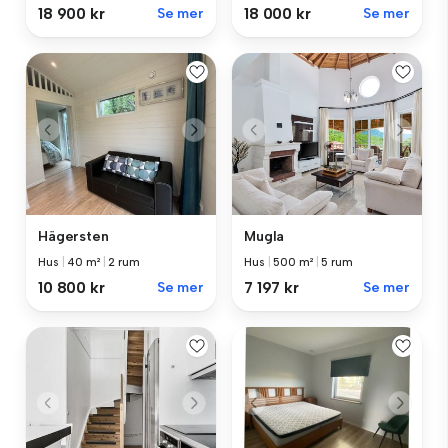
18 900 kr
Se mer
18 000 kr
Se mer
Hägersten
Mugla
Hus
|
40 m²
|
2 rum
Hus
|
500 m²
|
5 rum
10 800 kr
Se mer
7 197 kr
Se mer