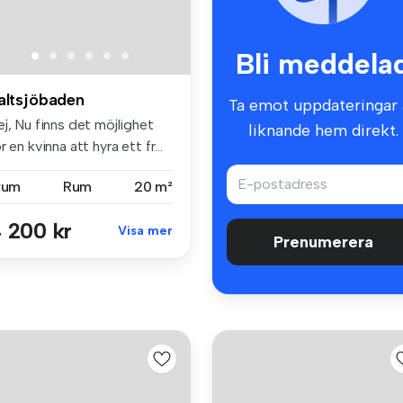
Bli meddela
altsjöbaden
Ta emot uppdateringar 
j, Nu finns det möjlighet
liknande hem direkt.
r en kvinna att hyra ett fr...
 rum
Rum
20 m²
 200 kr
Visa mer
Prenumerera