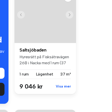
d
Saltsjöbaden
av
Hyresrätt på Fisksätravägen
26B i Nacka med 1 rum (37
m²)...
1 rum
Lägenhet
37 m²
9 046 kr
Visa mer