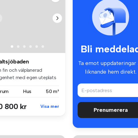
Bli meddela
altsjöbaden
Ta emot uppdateringar 
 fin och välplanerad
liknande hem direkt.
ägenhet med egen uteplats
d sol...
 rum
Hus
50 m²
0 800 kr
Visa mer
Prenumerera