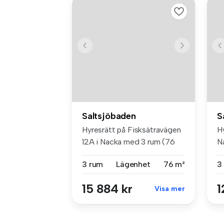
Saltsjöbaden
S
Hyresrätt på Fisksätravägen
H
12A i Nacka med 3 rum (76
N
m²)...
Be
3 rum
Lägenhet
76 m²
3
15 884 kr
1
Visa mer