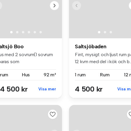
altsjö Boo
Saltsjöbaden
us med 2 sovrum(1 sovrum
Fint, mysigt och ljust rum p
paras som
12 kvm med del i kök och b..
örvaringsutrymme) o...
 rum
Hus
92 m²
1 rum
Rum
12 
4 500 kr
4 500 kr
Visa mer
Visa m