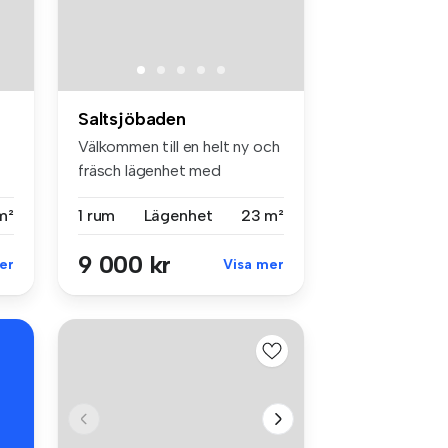
Saltsjöbaden
Välkommen till en helt ny och
fräsch lägenhet med
genomtä...
m²
1 rum
Lägenhet
23 m²
9 000 kr
er
Visa mer