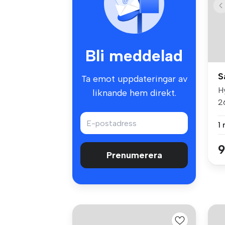
Bli meddelad
S
Ta emot uppdateringar av
H
liknande hem direkt.
2
m²
1
9
Prenumerera