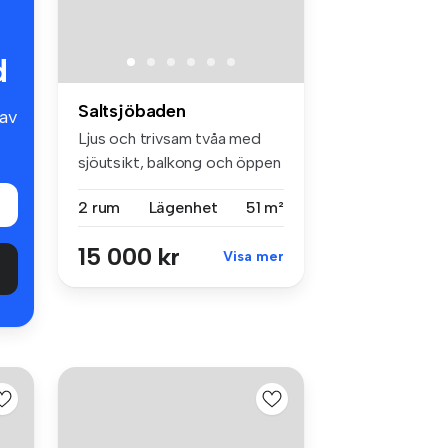
d
Saltsjöbaden
av
Ljus och trivsam tvåa med
sjöutsikt, balkong och öppen
pl...
2 rum
Lägenhet
51 m²
15 000 kr
Visa mer