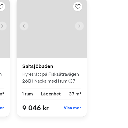
Saltsjöbaden
n
Hyresrätt på Fisksätravägen
5
26B i Nacka med 1 rum (37
m²)...
m²
1 rum
Lägenhet
37 m²
9 046 kr
er
Visa mer