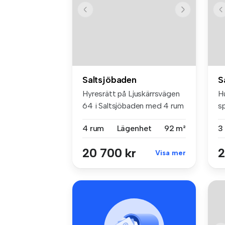
Saltsjöbaden
S
Hyresrätt på Ljuskärrsvägen
H
64 i Saltsjöbaden med 4 rum
s
(...
f
4 rum
Lägenhet
92 m²
3
20 700 kr
2
Visa mer