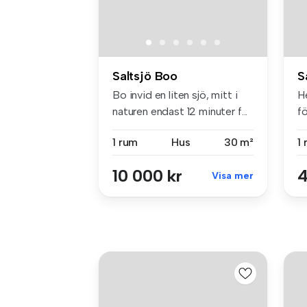
Saltsjö Boo
S
Bo invid en liten sjö, mitt i
He
naturen endast 12 minuter f...
fö
1 rum
Hus
30 m²
1
10 000 kr
4
Visa mer