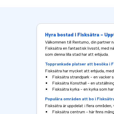
Hyra bostad i Fisksätra - Up
Välkommen till Rentumo, din partner nä
Fisksätra en fantastisk livsstil, med n
som denna lilla stad har att erbjuda.
Topprankade platser att besöka i F
Fisksätra har mycket att erbjuda, med
Fisksätra strandpark - en vacker s
Fisksätra Konsthall - en utställnin
Fisksätra kyrka - en kyrka som har f
Populära områden att bo i Fisksätr
Fisksätra är uppdelat i flera områden,
Fisksätra centrum - här finns mång