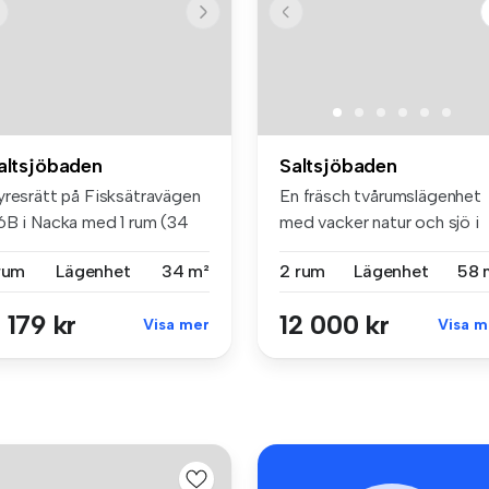
altsjöbaden
Saltsjöbaden
yresrätt på Fisksätravägen
En fräsch tvårumslägenhet
6B i Nacka med 1 rum (34
med vacker natur och sjö i
)...
Fisk...
 rum
Lägenhet
34 m²
2 rum
Lägenhet
58 
 179 kr
12 000 kr
Visa mer
Visa m