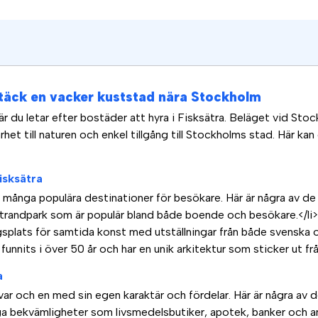
ptäck en vacker kuststad nära Stockholm
r du letar efter bostäder att hyra i Fisksätra. Beläget vid Stoc
ärhet till naturen och enkel tillgång till Stockholms stad. Här ka
isksätra
 många populära destinationer för besökare. Här är några av de
trandpark som är populär bland både boende och besökare.</li>
gsplats för samtida konst med utställningar från både svenska o
unnits i över 50 år och har en unik arkitektur som sticker ut frå
a
 var och en med sin egen karaktär och fördelar. Här är några av
a bekvämligheter som livsmedelsbutiker, apotek, banker och a