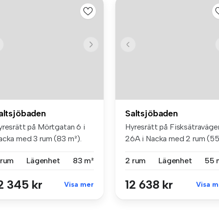
altsjöbaden
Saltsjöbaden
yresrätt på Mörtgatan 6 i
Hyresrätt på Fisksätraväge
acka med 3 rum (83 m²).
26A i Nacka med 2 rum (5
sök...
m²)...
 rum
Lägenhet
83 m²
2 rum
Lägenhet
55 
2 345 kr
12 638 kr
Visa mer
Visa m