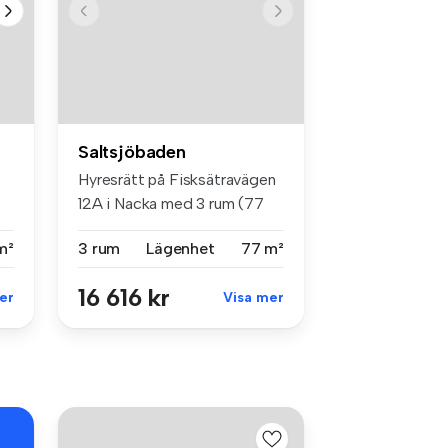
Saltsjöbaden
Hyresrätt på Fisksätravägen
12A i Nacka med 3 rum (77
m²)...
m²
3 rum
Lägenhet
77 m²
16 616 kr
er
Visa mer