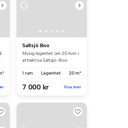
Saltsjö Boo
å
Mysig lägenhet om 20 kvm i
.
attraktiva Saltsjö-Boo
Välko...
m²
1 rum
Lägenhet
20 m²
7 000 kr
er
Visa mer