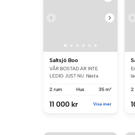
Saltsjö Boo
S
VÅR BOSTAD ÄR INTE
En
LEDIG JUST NU. Nästa
l
uthyrning sker fö...
me
2 rum
Hus
35 m²
2
11 000 kr
1
Visa mer