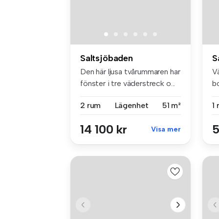
Saltsjöbaden
S
Den här ljusa tvårummaren har
Vä
fönster i tre väderstreck o...
bo
2 rum
Lägenhet
51 m²
1
14 100 kr
5
Visa mer