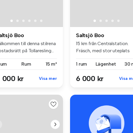
altsjö Boo
Saltsjö Boo
lkommen till denna stilrena
15 km från Centralstation.
stadsrätt på Tollaresling...
Fräsch, med stor uteplats
mot ...
 rum
Rum
15 m²
1 rum
Lägenhet
30 
 000 kr
6 000 kr
Visa mer
Visa m