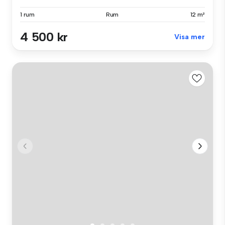
1 rum
Rum
12 m²
4 500 kr
Visa mer