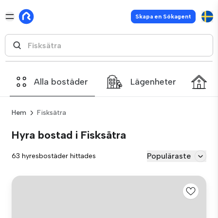
Skapa en Sökagent
Alla bostäder
Lägenheter
Hem
Fisksätra
Hyra bostad i Fisksätra
Populäraste
63 hyresbostäder hittades