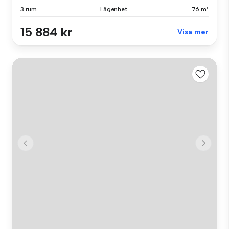
3 rum
Lägenhet
76 m²
15 884 kr
Visa mer