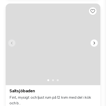
Saltsjöbaden
Fint, mysigt och ljust rum på 12 kvm med del i kök
och b...