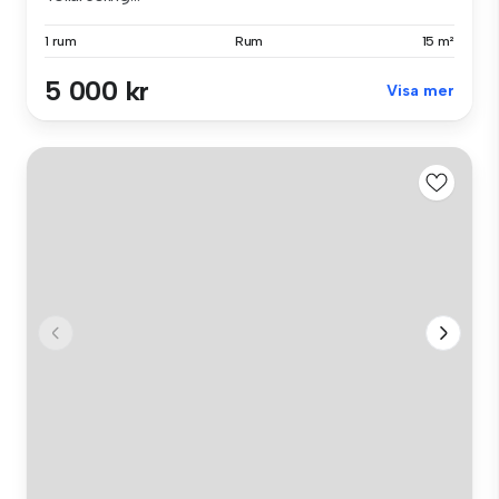
1 rum
Rum
15 m²
5 000 kr
Visa mer