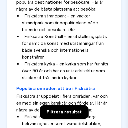
populära destinationer för besökare. Här är
några av de bästa platserna att besöka:
Fisksätra strandpark - en vacker
strandpark som är populär bland både
boende och besökare.</li>
Fisksätra Konsthall - en utställningsplats
för samtida konst med utställningar från
både svenska och internationella
konstnärer.
Fisksätra kyrka - en kyrka som har funnits i
över 50 år och har en unik arkitektur som
sticker ut från andra kyrkor.
Populära områden att bo i Fisksätra
Fisksätra är uppdelat i flera områden, var och
en med sin egen karaktär och fördelar. Här är
några av de mest populära områdena:
Filtrera resultat
Fisksätra centrum - här finns många
bekvämligheter som livsmedelsbutiker,