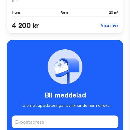
fr...
1 rum
Rum
20 m²
4 200 kr
Visa mer
Bli meddelad
Ta emot uppdateringar av liknande hem direkt.