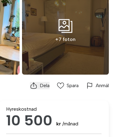
+7 foton
Dela
Spara
Anmäl
Hyreskostnad
10 500
kr
/månad