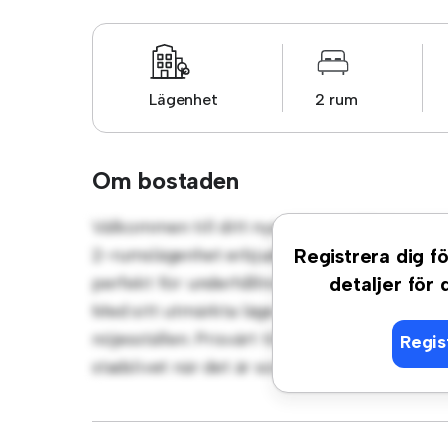
Lägenhet
2 rum
Om bostaden
Välkommen till ditt nya urbana tillflyktso
2-rumslägenhet erbjuder ett elegant och m
Registrera dig fö
perfekt för underhållning, och det eleganta 
detaljer för
Med sitt utmärkta läge ligger du bara några 
nöjesställen. Prisvärt till 10 500 kr är denna
Regis
stadslivet när det är som bäst. Missa inte de