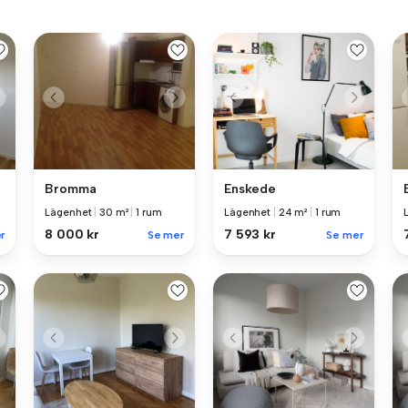
Bromma
Enskede
Lägenhet
|
30 m²
|
1 rum
Lägenhet
|
24 m²
|
1 rum
8 000 kr
7 593 kr
r
Se mer
Se mer