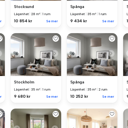
Stocksund
Spånga
Lägenhet
|
28 m²
|
1 rum
Lägenhet
|
35 m²
|
1 rum
10 854 kr
9 434 kr
r
Se mer
Se mer
Stockholm
Spånga
Lägenhet
|
35 m²
|
1 rum
Lägenhet
|
35 m²
|
2 rum
9 680 kr
10 252 kr
r
Se mer
Se mer