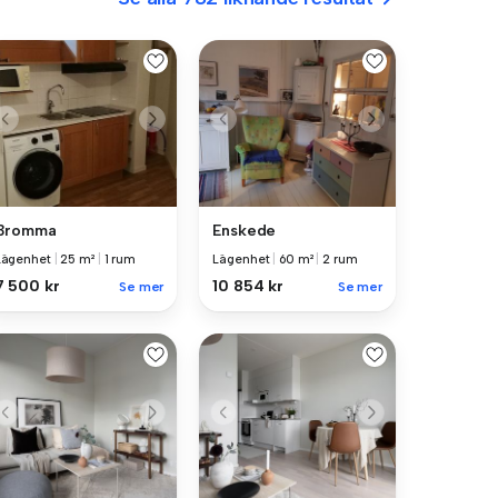
Bromma
Enskede
Lägenhet
|
25 m²
|
1 rum
Lägenhet
|
60 m²
|
2 rum
7 500 kr
10 854 kr
Se mer
Se mer