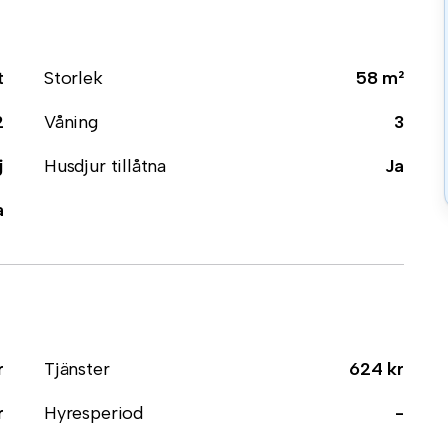
t
Storlek
58 m²
2
Våning
3
j
Husdjur tillåtna
Ja
a
r
Tjänster
624 kr
r
Hyresperiod
-