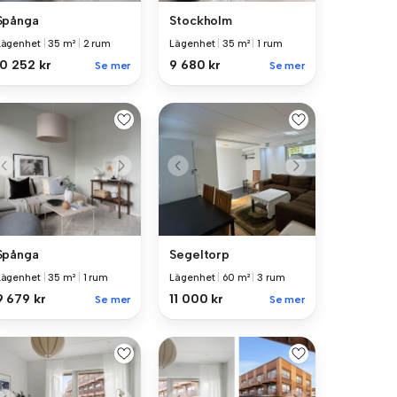
Spånga
Stockholm
Lägenhet
|
35 m²
|
2 rum
Lägenhet
|
35 m²
|
1 rum
10 252 kr
9 680 kr
Se mer
Se mer
Spånga
Segeltorp
Lägenhet
|
35 m²
|
1 rum
Lägenhet
|
60 m²
|
3 rum
9 679 kr
11 000 kr
Se mer
Se mer