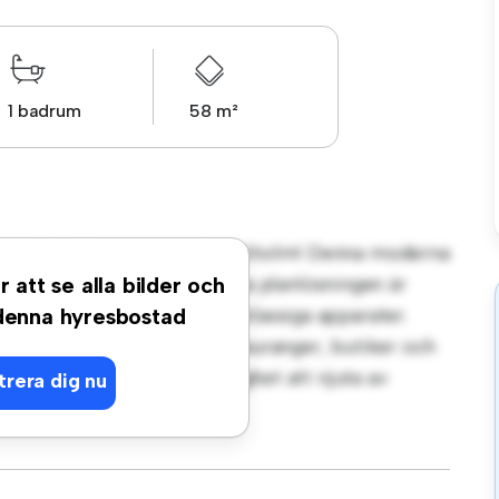
1 badrum
58 m²
rt på Sankt Göransgatan, Stockholm! Denna moderna
ysigt vardagsrum. Den öppna planlösningen är
r att se alla bilder och
köket är utrustat med förstklassiga apparater.
 denna hyresbostad
steg från stadens bästa restauranger, butiker och
 lägenhet en fantastisk möjlighet att njuta av
trera dig nu
t – boka en visning idag!