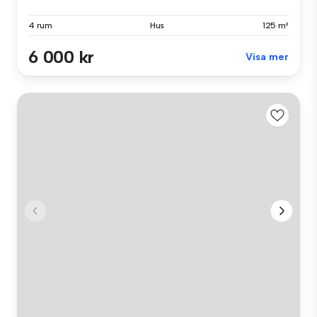
4 rum
Hus
125 m²
6 000 kr
Visa mer