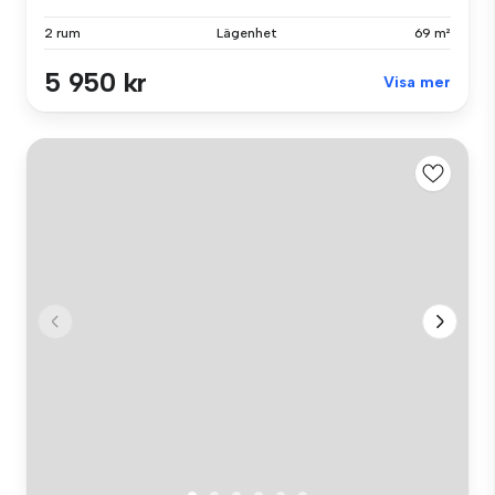
2 rum
Lägenhet
69 m²
5 950 kr
Visa mer