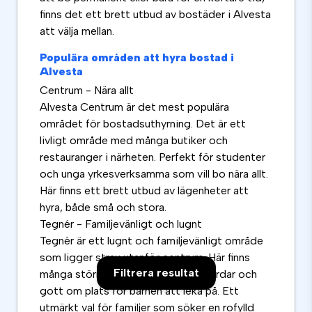
finns det ett brett utbud av bostäder i Alvesta
att välja mellan.
Populära områden att hyra bostad i
Alvesta
Centrum - Nära allt
Alvesta Centrum är det mest populära
området för bostadsuthyrning. Det är ett
livligt område med många butiker och
restauranger i närheten. Perfekt för studenter
och unga yrkesverksamma som vill bo nära allt.
Här finns ett brett utbud av lägenheter att
hyra, både små och stora.
Tegnér - Familjevänligt och lugnt
Tegnér är ett lugnt och familjevänligt område
som ligger strax utanför centrum. Här finns
Filtrera resultat
många större bostäder med trädgårdar och
gott om plats för barnen att leka på. Ett
utmärkt val för familjer som söker en rofylld