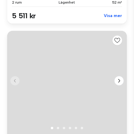
2 rum
Lägenhet
52 m²
5 511 kr
Visa mer