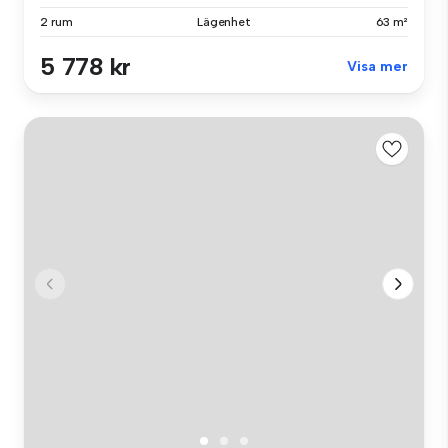
2 rum
Lägenhet
63 m²
5 778 kr
Visa mer