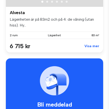
Alvesta
Lägenheten är på 83m2 och på 4: de våning (utan
hiss). Hy...
2 rum
Lägenhet
83 m²
6 715 kr
Visa mer
Bli meddelad