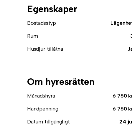
Egenskaper
Bostadsstyp
Lägenhe
Rum
Husdjur tillåtna
J
Om hyresrätten
Månadshyra
6 750 k
Handpenning
6 750 k
Datum tillgängligt
24 ju