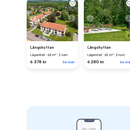
Långshyttan
Långshyttan
Lägenhet
|
63 m²
|
2 rum
Lägenhet
|
62 m²
|
2 rum
6 378 kr
6 280 kr
Se mer
Se me