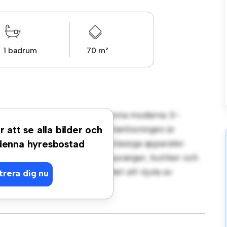
1 badrum
70 m²
t på Slagatan, Långshyttan! Denna moderna 3-
gt vardagsrum. Den öppna planlösningen är
r att se alla bilder och
köket är utrustat med förstklassiga apparater.
 denna hyresbostad
steg från stadens bästa restauranger, butiker och
lägenhet en fantastisk möjlighet att njuta av
trera dig nu
t – boka en visning idag!