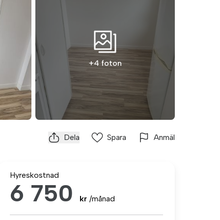
+4 foton
Dela
Spara
Anmäl
Hyreskostnad
6 750
kr
/månad