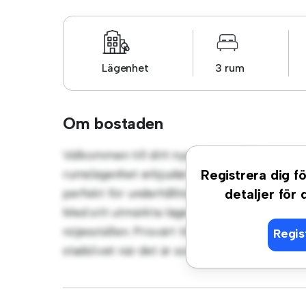
Lägenhet
3 rum
Om bostaden
Välkommen till ditt nya urbana tillflyktsor
rumslägenhet erbjuder ett elegant och mysi
Registrera dig fö
perfekt för underhållning, och det eleganta 
detaljer för
Med sitt utmärkta läge ligger du bara några 
nöjesställen. Prisvärt till 6 750 kr är denna 
Regis
stadslivet när det är som bäst. Missa inte de