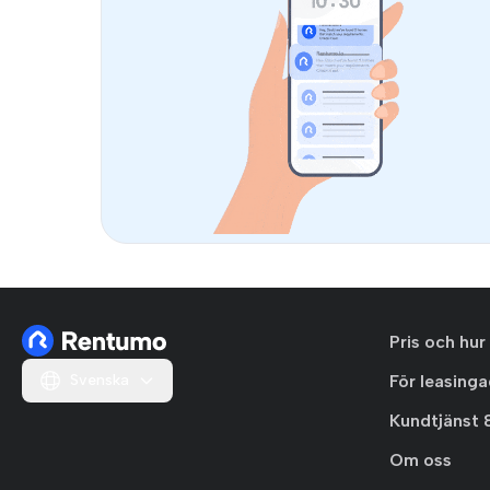
Pris och hur
Svenska
För leasing
Kundtjänst 
Om oss