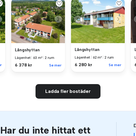
Långshyttan
Långshyttan
Lägenhet
|
62 m²
|
2 rum
Lägenhet
|
63 m²
|
2 rum
6 280 kr
6 378 kr
r
Se mer
Se mer
Ladda fler bostäder
D
Har du inte hittat ett