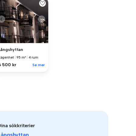
Långshyttan
Lägenhet
|
95 m²
|
4 rum
6 500 kr
Se mer
ina sökkriterier
Långshyttan