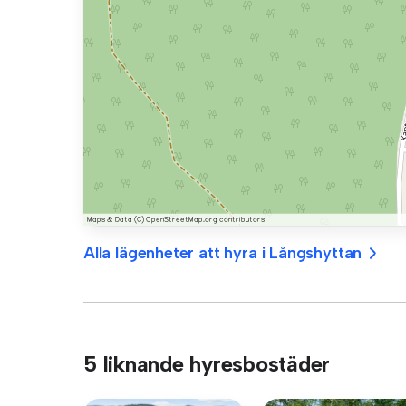
Alla lägenheter att hyra i Långshyttan
5 liknande hyresbostäder