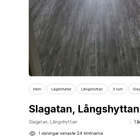
Hem
Lägenheter
Långshyttan
3 rum
Sla
Slagatan, Långshyttan
Slagatan, Långshyttan
1 
1 visningar senaste 24 timmarna