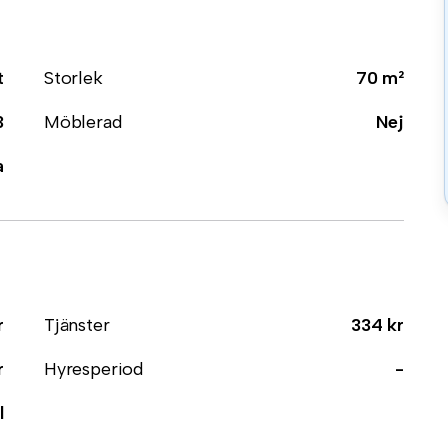
t
Storlek
70 m²
3
Möblerad
Nej
a
r
Tjänster
334 kr
r
Hyresperiod
-
l