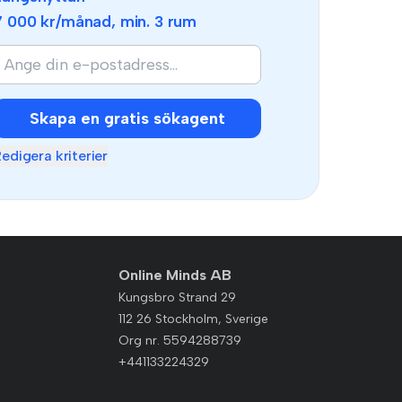
7 000 kr
/månad, min.
3 rum
Skapa en gratis sökagent
edigera kriterier
Online Minds AB
Kungsbro Strand 29
112 26 Stockholm, Sverige
Org nr. 5594288739
+441133224329