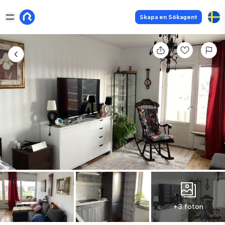
Skapa en Sökagent
+3 foton