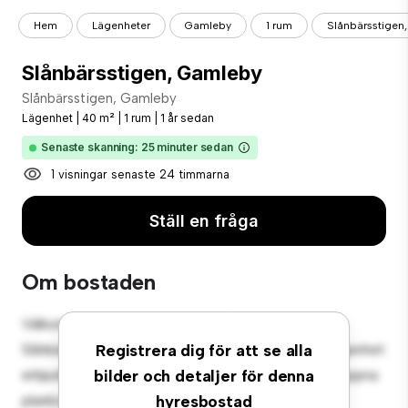
Hem
Lägenheter
Gamleby
1 rum
Slånbärsstigen
Slånbärsstigen, Gamleby
Slånbärsstigen, Gamleby
Lägenhet
|
40 m²
|
1 rum
|
1 år sedan
Senaste skanning: 25 minuter sedan
1 visningar senaste 24 timmarna
Ställ en fråga
Om bostaden
Välkommen till ditt nya urbana tillflyktsort på
Slånbärsstigen, Gamleby! Denna moderna 1-rumslägenhet
Registrera dig för att se alla
erbjuder ett elegant och mysigt vardagsrum. Den öppna
bilder och detaljer för denna
planlösningen är perfekt för underhållning, och det
hyresbostad