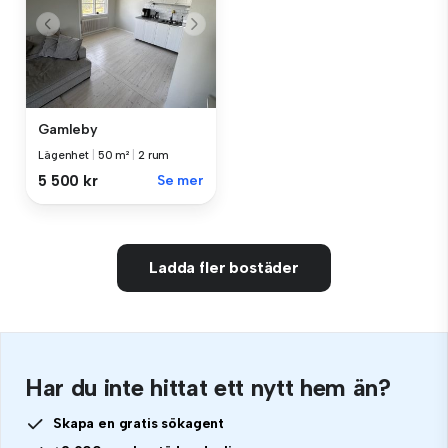
Gamleby
Lägenhet
|
50 m²
|
2 rum
5 500 kr
Se mer
Ladda fler bostäder
Har du inte hittat ett nytt hem än?
Skapa en gratis sökagent