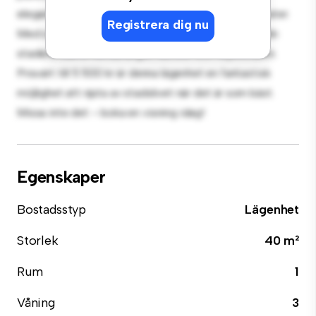
eleganta köket är utrustat med förstklassiga apparater.
Registrera dig nu
Med sitt utmärkta läge ligger du bara några steg från
stadens bästa restauranger, butiker och nöjesställen.
Prisvärt till 5 500 kr är denna lägenhet en fantastisk
möjlighet att njuta av stadslivet när det är som bäst.
Missa inte det – boka en visning idag!
Egenskaper
Bostadsstyp
Lägenhet
Storlek
40 m²
Rum
1
Våning
3