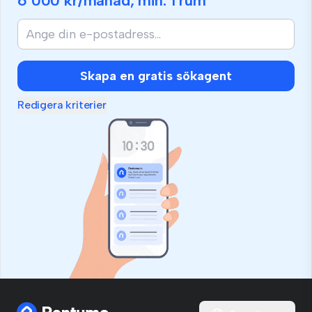
6 000 kr
/månad, min.
1 rum
Skapa en gratis sökagent
Redigera kriterier