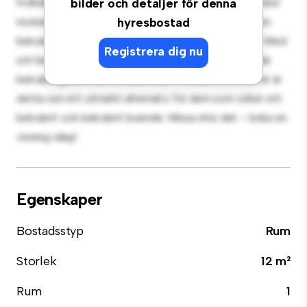
fridfullt och privat vardagsrum. Detta rum är inrett med
bilder och detaljer för denna
nödvändigheter för din bekvämlighet och erbjuder en
hyresbostad
bekväm säng, en arbetsyta och förvaringslösningar. Med
Registrera dig nu
sitt bekväma läge har du enkel tillgång till närliggande
bekvämligheter och attraktioner. Prisvärt till 5 500 kr är
detta rum ett utmärkt alternativ för dem som söker ett
bekvämt och bekvämt boende. Missa inte det – boka en
visning idag!
Egenskaper
Bostadsstyp
Rum
Storlek
12 m²
Rum
1