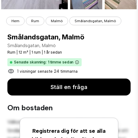
Hem
Rum
Malmö
Smålandsgatan, Malmö
Smålandsgatan, Malmö
Smålandsgatan, Malmö
Rum
|
12 m²
|
1 rum
|
1 år sedan
Senaste skanning: 1 timme sedan
1 visningar senaste 24 timmarna
Ställ en fråga
Om bostaden
Välkommen till ditt nya mysiga tillflyktsort på
Smålandsgatan, Malmö! Detta bekväma rum erbjuder ett
Registrera dig för att se alla