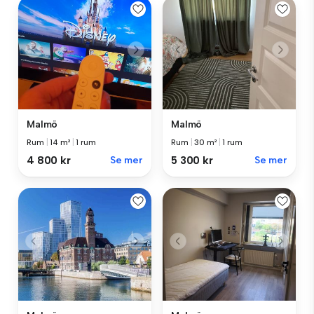
Malmö
Malmö
Rum
|
14 m²
|
1 rum
Rum
|
30 m²
|
1 rum
4 800 kr
Se mer
5 300 kr
Se mer