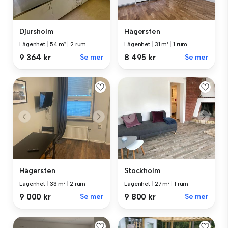
Djursholm
Hägersten
Lägenhet
|
54 m²
|
2 rum
Lägenhet
|
31 m²
|
1 rum
9 364 kr
Se mer
8 495 kr
Se mer
Hägersten
Stockholm
Lägenhet
|
33 m²
|
2 rum
Lägenhet
|
27 m²
|
1 rum
9 000 kr
Se mer
9 800 kr
Se mer