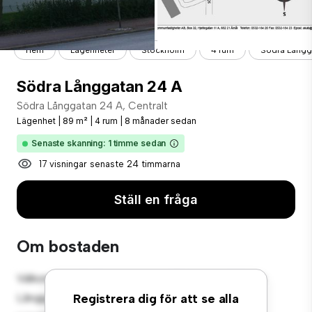
Hem
Lägenheter
Stockholm
4 rum
Södra Långg
Södra Långgatan 24 A
Södra Långgatan 24 A, Centralt
Lägenhet
|
89 m²
|
4 rum
|
8 månader sedan
Senaste skanning: 1 timme sedan
17 visningar senaste 24 timmarna
Ställ en fråga
Om bostaden
Välkommen till ditt nya urbana tillflyktsort på Södra
Långgatan 24 A, Centralt! Denna moderna 4-
Registrera dig för att se alla