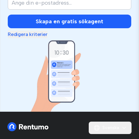
Skapa en gratis sökagent
Redigera kriterier
Svenska