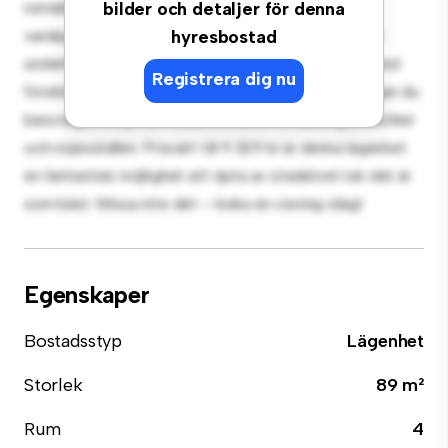
rumslägenhet erbjuder ett elegant och mysigt
bilder och detaljer för denna
vardagsrum. Den öppna planlösningen är perfekt för
hyresbostad
underhållning, och det eleganta köket är utrustat med
Registrera dig nu
förstklassiga apparater. Med sitt utmärkta läge ligger du
bara några steg från stadens bästa restauranger, butiker
och nöjesställen. Prisvärt till 9 329 kr är denna lägenhet
en fantastisk möjlighet att njuta av stadslivet när det är
som bäst. Missa inte det – boka en visning idag!
Egenskaper
Bostadsstyp
Lägenhet
Storlek
89 m²
Rum
4