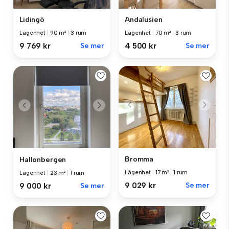
Lidingö
Andalusien
Lägenhet
|
90 m²
|
3 rum
Lägenhet
|
70 m²
|
3 rum
9 769 kr
Se mer
4 500 kr
Se mer
Bromma
Hallonbergen
Lägenhet
|
17 m²
|
1 rum
Lägenhet
|
23 m²
|
1 rum
9 029 kr
Se mer
9 000 kr
Se mer