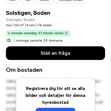
Hem
Hus
Boden
Solstigen, Boden
Solstigen, Boden
Solstigen, Boden
Hus
|
120 m²
|
8 rum
|
1 år sedan
Senaste skanning: 57 minuter sedan
1 visningar senaste 24 timmarna
Ställ en fråga
Om bostaden
Välkommen till din nya förortsoas på Solstigen, Boden!
Detta charmiga 8-rumshus erbjuder en rymlig och
Registrera dig för att se alla
välkomnande miljö. Den stora bakgården är perfekt för
bilder och detaljer för denna
utomhussammankomster, och den mysiga interiören ger
hyresbostad
en bekväm tillflyktsort. Beläget i ett familjevänligt