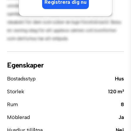
Registrera dig nu
område, har du tillgång till parker, skolor och
samhällsfaciliteter. Prisvärt till 8 500 kr är detta hus
idealiskt för dem som söker en lugn förortslivsstil. Boka
en visning idag för att uppleva värmen och komforten
som detta hus har att erbjuda.
Egenskaper
Bostadsstyp
Hus
Storlek
120 m²
Rum
8
Möblerad
Ja
Husdjur tillåtna
Nej