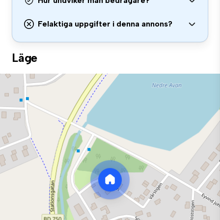
Hur undviker man bedragare?
Felaktiga uppgifter i denna annons?
Läge