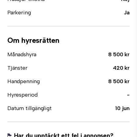
Parkering
Ja
Om hyresrätten
Månadshyra
8 500 kr
Tjänster
420 kr
Handpenning
8 500 kr
Hyresperiod
-
Datum tillgängligt
10 jun
Har du upptäckt ett fel i annonsen?