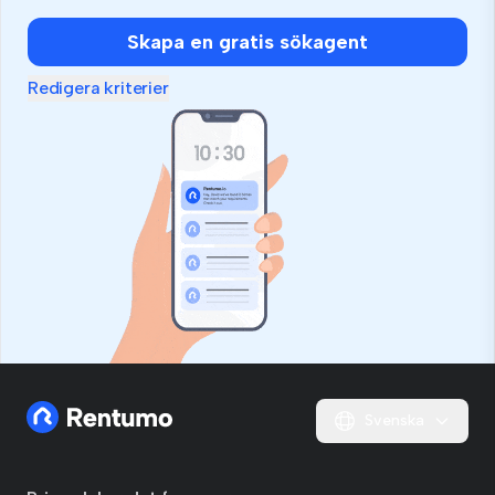
Skapa en gratis sökagent
Redigera kriterier
Svenska