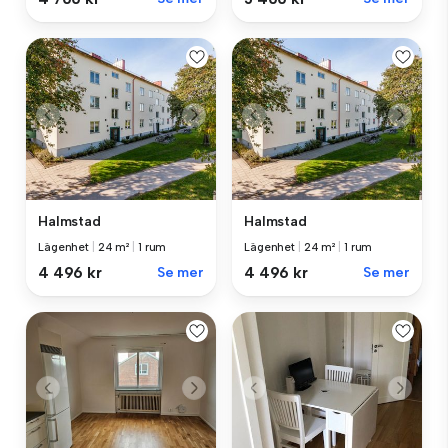
Halmstad
Halmstad
Lägenhet
|
24 m²
|
1 rum
Lägenhet
|
24 m²
|
1 rum
4 496 kr
Se mer
4 496 kr
Se mer