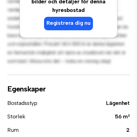
rumslägenhet erbjuder ett elegant och mysigt
bilder och detaljer för denna
vardagsrum. Den öppna planlösningen är perfekt för
hyresbostad
underhållning, och det eleganta köket är utrustat med
Registrera dig nu
förstklassiga apparater. Med sitt utmärkta läge ligger du
bara några steg från stadens bästa restauranger, butiker
och nöjesställen. Prisvärt till 6 000 kr är denna lägenhet
en fantastisk möjlighet att njuta av stadslivet när det är
som bäst. Missa inte det – boka en visning idag!
Egenskaper
Bostadsstyp
Lägenhet
Storlek
56 m²
Rum
2