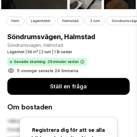
Hem
Lägenheter
Halmstad
2 rum
Söndrumsväge
Söndrumsvägen, Halmstad
Söndrumsvägen, Halmstad
Lägenhet
|
56 m²
|
2 rum
|
1 år sedan
Senaste skanning: 29 minuter sedan
5 visningar senaste 24 timmarna
Ställ en fråga
Om bostaden
Välkommen till ditt nya urbana tillflyktsort på
Söndrumsvägen, Halmstad! Denna moderna 2-
Registrera dig för att se alla