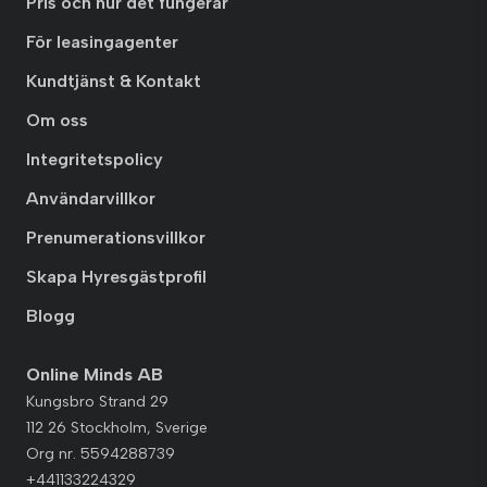
Pris och hur det fungerar
För leasingagenter
Kundtjänst & Kontakt
Om oss
Integritetspolicy
Användarvillkor
Prenumerationsvillkor
Skapa Hyresgästprofil
Blogg
Online Minds AB
Kungsbro Strand 29
112 26 Stockholm, Sverige
Org nr. 5594288739
+441133224329