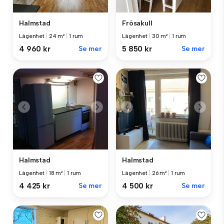
Halmstad
Frösakull
Lägenhet
|
24 m²
|
1 rum
Lägenhet
|
30 m²
|
1 rum
4 960 kr
Se mer
5 850 kr
Se mer
Halmstad
Halmstad
Lägenhet
|
18 m²
|
1 rum
Lägenhet
|
26 m²
|
1 rum
4 425 kr
Se mer
4 500 kr
Se mer