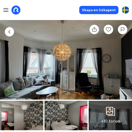
Skapa en Sökagent
+10 foton