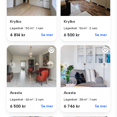
Krylbo
Krylbo
Lägenhet
|
50 m²
|
1 rum
Lägenhet
|
56 m²
|
2 rum
4 814 kr
Se mer
6 500 kr
Se mer
Avesta
Avesta
Lägenhet
|
63 m²
|
2 rum
Lägenhet
|
38 m²
|
1 rum
6 500 kr
Se mer
6 746 kr
Se mer