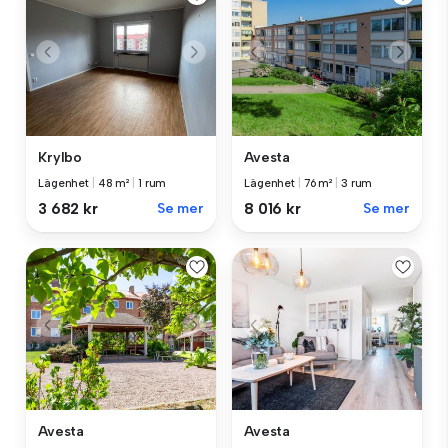
Krylbo
Avesta
Lägenhet
|
48 m²
|
1 rum
Lägenhet
|
76 m²
|
3 rum
3 682 kr
Se mer
8 016 kr
Se mer
Avesta
Avesta