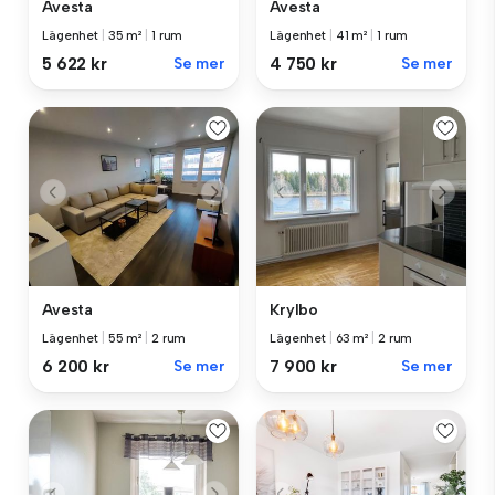
Avesta
Avesta
Lägenhet
|
35 m²
|
1 rum
Lägenhet
|
41 m²
|
1 rum
5 622 kr
Se mer
4 750 kr
Se mer
Avesta
Krylbo
Lägenhet
|
55 m²
|
2 rum
Lägenhet
|
63 m²
|
2 rum
6 200 kr
Se mer
7 900 kr
Se mer