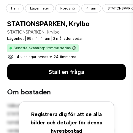
Hem
Lägenheter
Nordanö
4 rum
STATIONSPARKE
STATIONSPARKEN, Krylbo
STATIONSPARKEN, Krylbo
Lägenhet
|
99 m²
|
4 rum
|
2 månader sedan
Senaste skanning: 1 timme sedan
4 visningar senaste 24 timmarna
Ställ en fråga
Om bostaden
Välkommen till ditt nya urbana tillflyktsort på
STATIONSPARKEN, Krylbo! Denna moderna 4-
Registrera dig för att se alla
rumslägenhet erbjuder ett elegant och mysigt
bilder och detaljer för denna
vardagsrum. Den öppna planlösningen är perfekt för
hyresbostad