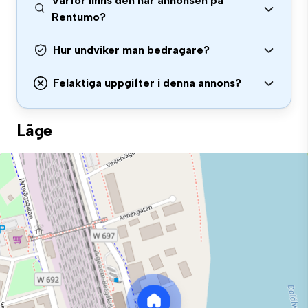
Varför finns den här annonsen på
Rentumo?
Hur undviker man bedragare?
Felaktiga uppgifter i denna annons?
Läge