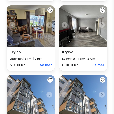
Krylbo
Krylbo
Lägenhet
|
37 m²
|
2 rum
Lägenhet
|
46 m²
|
2 rum
5 700 kr
Se mer
8 000 kr
Se mer