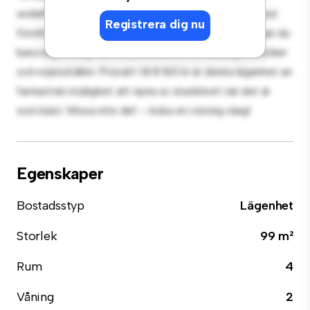
underhållning, och det eleganta köket är utrustat med
Registrera dig nu
förstklassiga apparater. Med sitt utmärkta läge ligger du
bara några steg från stadens bästa restauranger, butiker
och nöjesställen. Prisvärt till 8 160 kr är denna lägenhet en
fantastisk möjlighet att njuta av stadslivet när det är
som bäst. Missa inte det – boka en visning idag!
Egenskaper
Bostadsstyp
Lägenhet
Storlek
99 m²
Rum
4
Våning
2