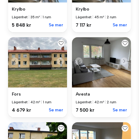
Krylbo
Krylbo
Lägenhet
|
35 m²
|
1 rum
Lägenhet
|
45 m²
|
2 rum
5 848 kr
Se mer
7 117 kr
Se mer
Fors
Avesta
Lägenhet
|
42 m²
|
1 rum
Lägenhet
|
42 m²
|
2 rum
4 679 kr
Se mer
7 500 kr
Se mer