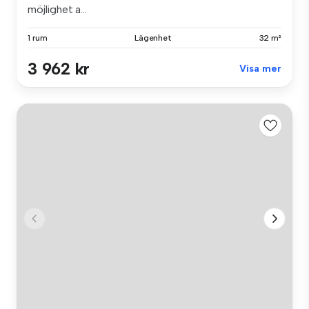
möjlighet a...
1 rum
Lägenhet
32 m²
3 962 kr
Visa mer