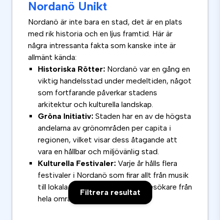
Nordanö Unikt
Nordanö är inte bara en stad, det är en plats
med rik historia och en ljus framtid. Här är
några intressanta fakta som kanske inte är
allmänt kända:
Historiska Rötter:
Nordanö var en gång en
viktig handelsstad under medeltiden, något
som fortfarande påverkar stadens
arkitektur och kulturella landskap.
Gröna Initiativ:
Staden har en av de högsta
andelarna av grönområden per capita i
regionen, vilket visar dess åtagande att
vara en hållbar och miljövänlig stad.
Kulturella Festivaler:
Varje år hålls flera
festivaler i Nordanö som firar allt från musik
till lokala maträtter, vilket drar besökare från
Filtrera resultat
hela området.