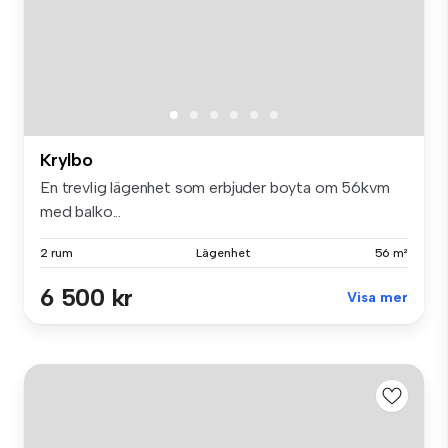
Krylbo
En trevlig lägenhet som erbjuder boyta om 56kvm
med balko...
2 rum
Lägenhet
56 m²
6 500 kr
Visa mer