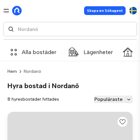
Skapa en Sökagent
Alla bostäder
Lägenheter
Hem
Nordanö
Hyra bostad i Nordanö
Populäraste
8 hyresbostäder hittades