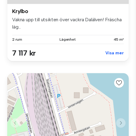
Krylbo
Vakna upp till utsikten över vackra Dalälven! Fräscha
läg...
2 rum
Lägenhet
45 m²
7 117 kr
Visa mer