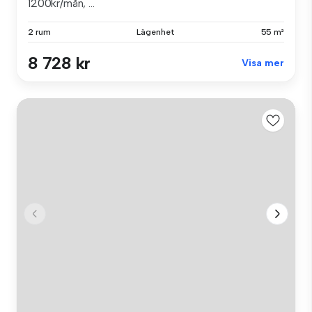
1200kr/mån, ...
2 rum
Lägenhet
55 m²
8 728 kr
Visa mer