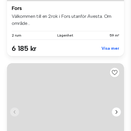
Fors
Välkommen till en 2rok i Fors utanför Avesta. Om
område...
2 rum
Lägenhet
59 m²
6 185 kr
Visa mer