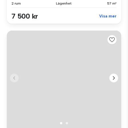
2 rum
Lägenhet
57 m²
7 500 kr
Visa mer