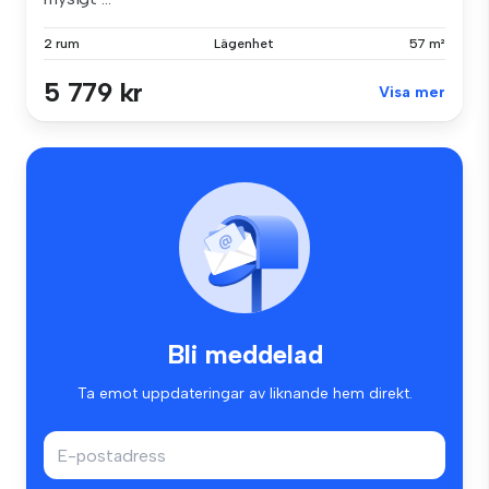
2 rum
Lägenhet
57 m²
5 779 kr
Visa mer
Bli meddelad
Ta emot uppdateringar av liknande hem direkt.