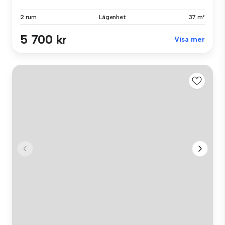
2 rum
Lägenhet
37 m²
5 700 kr
Visa mer