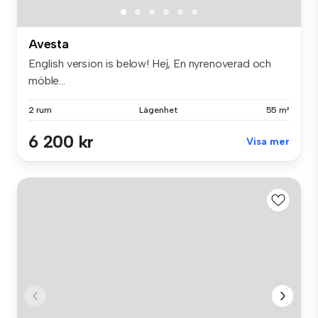
Avesta
English version is below! Hej, En nyrenoverad och
möble...
2 rum
Lägenhet
55 m²
6 200 kr
Visa mer