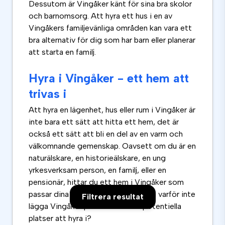
Dessutom är Vingåker känt för sina bra skolor
och barnomsorg. Att hyra ett hus i en av
Vingåkers familjevänliga områden kan vara ett
bra alternativ för dig som har barn eller planerar
att starta en familj.
Hyra i Vingåker - ett hem att
trivas i
Att hyra en lägenhet, hus eller rum i Vingåker är
inte bara ett sätt att hitta ett hem, det är
också ett sätt att bli en del av en varm och
välkomnande gemenskap. Oavsett om du är en
naturälskare, en historieälskare, en ung
yrkesverksam person, en familj, eller en
pensionär, hittar du ett hem i Vingåker som
passar dina behov och önskemål. Så varför inte
Filtrera resultat
lägga Vingåker på din lista över potentiella
platser att hyra i?