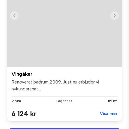
Vingåker
Renoverat badrum 2009. Just nu erbjuder vi
nykundsrabat...
2 rum
Lägenhet
59 m²
6 124 kr
Visa mer