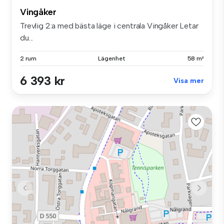
Vingåker
Trevlig 2:a med bästa läge i centrala Vingåker Letar
du...
2 rum
Lägenhet
58 m²
6 393 kr
Visa mer