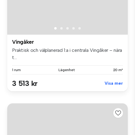
Vingåker
Praktisk och välplanerad 1:a i centrala Vingåker – nära
t...
1 rum
Lägenhet
20 m²
3 513 kr
Visa mer