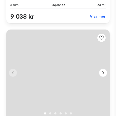
3 rum
Lägenhet
63 m²
9 038 kr
Visa mer