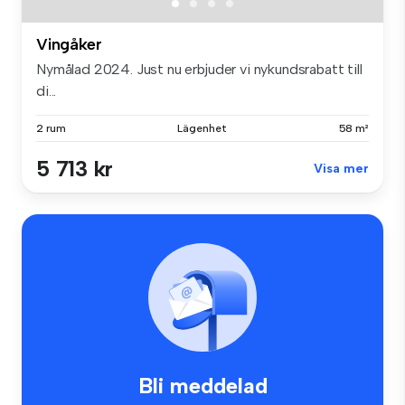
Vingåker
Nymålad 2024. Just nu erbjuder vi nykundsrabatt till
di...
2 rum
Lägenhet
58 m²
5 713 kr
Visa mer
Bli meddelad