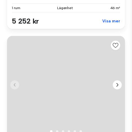
1 rum
Lägenhet
46 m²
5 252 kr
Visa mer