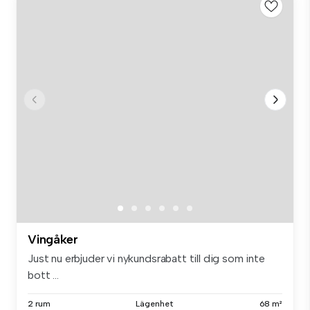
Vingåker
Just nu erbjuder vi nykundsrabatt till dig som inte
bott ...
2 rum
Lägenhet
68 m²