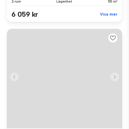
2 rum
Lägenhet
55 m²
6 059 kr
Visa mer