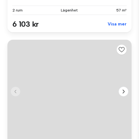
2 rum
Lägenhet
57 m²
6 103 kr
Visa mer