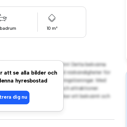
 badrum
10 m²
rt på Surbrunnsgatan, Stockholm! Detta bekväma
gsrum. Detta rum är inrett med nödvändigheter för
r att se alla bilder och
ng, en arbetsyta och förvaringslösningar. Med
 denna hyresbostad
 närliggande bekvämligheter och attraktioner.
rkt alternativ för dem som söker ett bekvämt och
trera dig nu
sning idag!