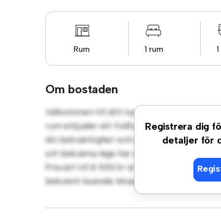
Rum
1 rum
1
Om bostaden
Välkommen till ditt nya mysiga tillflyktso
rum erbjuder ett fridfullt och privat varda
Registrera dig fö
din bekvämlighet och erbjuder en bekväm sä
detaljer för
sitt bekväma läge har du enkel tillgång till
Prisvärt till 8 500 kr är detta rum ett utmä
Regis
bekvämt boende. Missa inte det – boka en vi