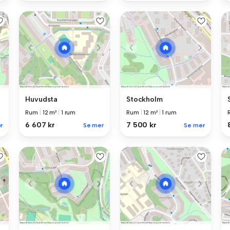
Huvudsta
Stockholm
Rum
|
12 m²
|
1 rum
Rum
|
12 m²
|
1 rum
6 607 kr
7 500 kr
r
Se mer
Se mer