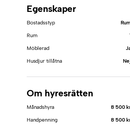
Egenskaper
Bostadsstyp
Ru
Rum
Möblerad
J
Husdjur tillåtna
Ne
Om hyresrätten
Månadshyra
8 500 k
Handpenning
8 500 k