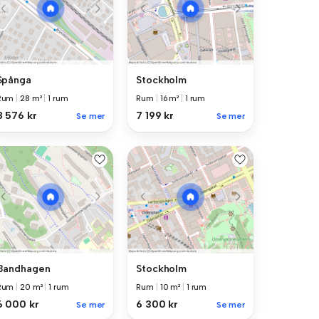
Spånga
Stockholm
Rum
|
28 m²
|
1 rum
Rum
|
16 m²
|
1 rum
8 576 kr
7 199 kr
Se mer
Se mer
Bandhagen
Stockholm
Rum
|
20 m²
|
1 rum
Rum
|
10 m²
|
1 rum
6 000 kr
6 300 kr
Se mer
Se mer