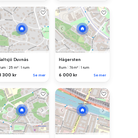
Saltsjö Duvnäs
Hägersten
Rum
|
25 m²
|
1 rum
Rum
|
76 m²
|
1 rum
8 300 kr
6 000 kr
Se mer
Se mer