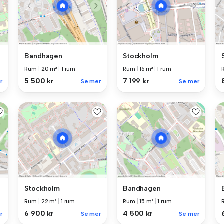
Bandhagen
Stockholm
Rum
|
20 m²
|
1 rum
Rum
|
16 m²
|
1 rum
5 500 kr
7 199 kr
r
Se mer
Se mer
Stockholm
Bandhagen
Rum
|
22 m²
|
1 rum
Rum
|
15 m²
|
1 rum
6 900 kr
4 500 kr
r
Se mer
Se mer