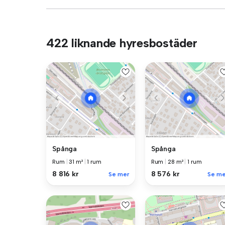
422 liknande hyresbostäder
Spånga
Spånga
Rum
|
31 m²
|
1 rum
Rum
|
28 m²
|
1 rum
8 816 kr
8 576 kr
Se mer
Se me