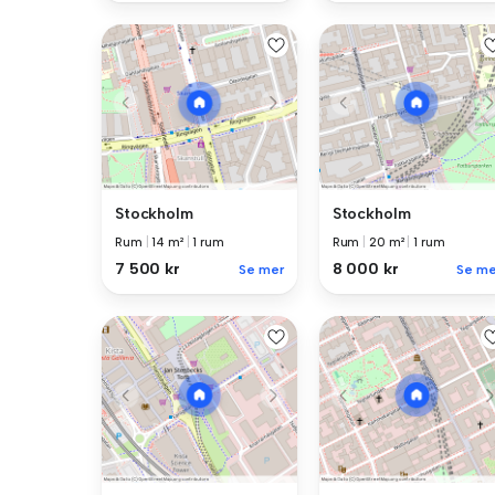
Stockholm
Stockholm
Rum
|
14 m²
|
1 rum
Rum
|
20 m²
|
1 rum
7 500 kr
8 000 kr
Se mer
Se me