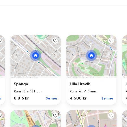
Spånga
Lilla Ursvik
Rum
|
31 m²
|
1 rum
Rum
|
6 m²
|
1 rum
8 816 kr
4 500 kr
r
Se mer
Se mer