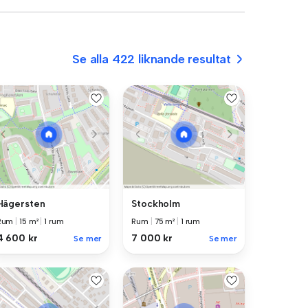
Se alla 422 liknande resultat
Hägersten
Stockholm
Rum
|
15 m²
|
1 rum
Rum
|
75 m²
|
1 rum
4 600 kr
7 000 kr
Se mer
Se mer