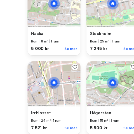
Nacka
Stockholm
Rum
|
8 m²
|
1 rum
Rum
|
25 m²
|
1 rum
5 000 kr
7 245 kr
Se mer
Se me
Irrblosset
Hägersten
Rum
|
24 m²
|
1 rum
Rum
|
15 m²
|
1 rum
7 521 kr
5 500 kr
Se mer
Se me