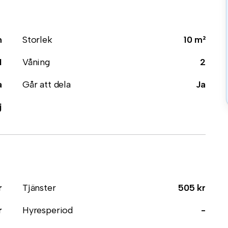
m
Storlek
10 m²
1
Våning
2
a
Går att dela
Ja
j
r
Tjänster
505 kr
r
Hyresperiod
-