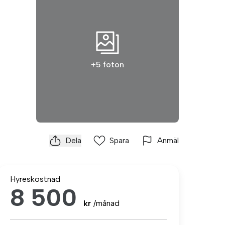
+5 foton
Dela
Spara
Anmäl
Hyreskostnad
8 500
kr
/månad