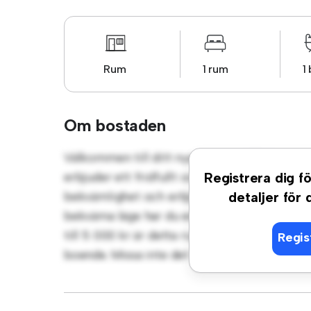
Rum
1 rum
1
Om bostaden
Välkommen till ditt nya mysiga tillflyktso
erbjuder ett fridfullt och privat vardagsrum
Registrera dig fö
bekvämlighet och erbjuder en bekväm säng, 
detaljer för
bekväma läge har du enkel tillgång till närl
till 5 000 kr är detta rum ett utmärkt alte
Regis
boende. Missa inte det – boka en visning ida