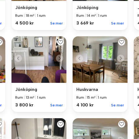
Jönköping
Jönköping
Rum
|
18 m²
|
1 rum
Rum
|
14 m²
|
1 rum
4 500 kr
3 669 kr
Se mer
Se mer
r
Jönköping
Huskvarna
Rum
|
13 m²
|
1 rum
Rum
|
15 m²
|
1 rum
3 800 kr
4 100 kr
r
Se mer
Se mer