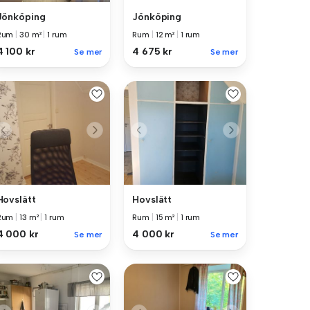
Jönköping
Jönköping
Rum
|
30 m²
|
1 rum
Rum
|
12 m²
|
1 rum
4 100 kr
4 675 kr
Se mer
Se mer
Hovslätt
Hovslätt
Rum
|
13 m²
|
1 rum
Rum
|
15 m²
|
1 rum
4 000 kr
4 000 kr
Se mer
Se mer