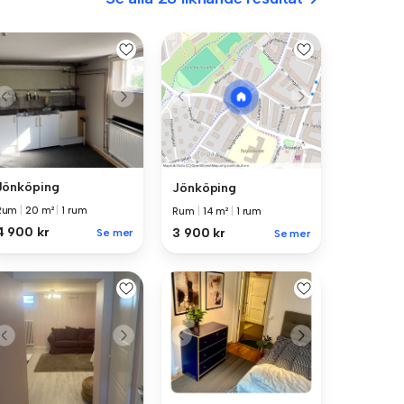
Jönköping
Jönköping
Rum
|
20 m²
|
1 rum
Rum
|
14 m²
|
1 rum
4 900 kr
3 900 kr
Se mer
Se mer