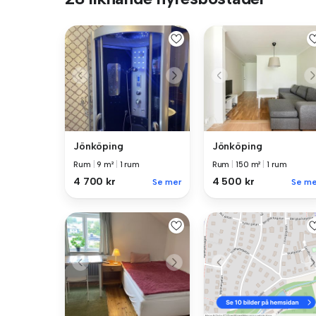
Jönköping
Jönköping
Rum
|
9 m²
|
1 rum
Rum
|
150 m²
|
1 rum
4 700 kr
4 500 kr
Se mer
Se me