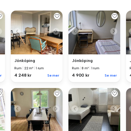
Jönköping
Jönköping
Rum
|
22 m²
|
1 rum
Rum
|
8 m²
|
1 rum
4 248 kr
4 900 kr
r
Se mer
Se mer