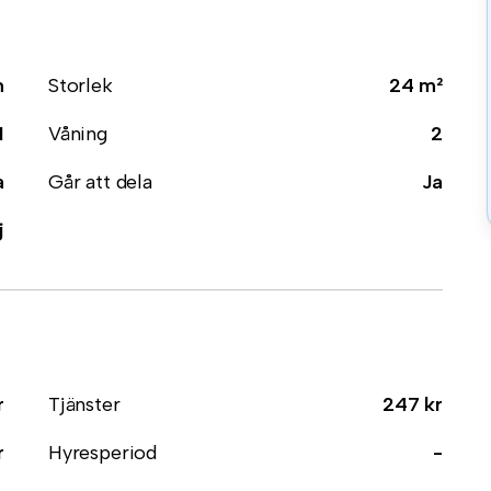
m
Storlek
24 m²
1
Våning
2
a
Går att dela
Ja
j
r
Tjänster
247 kr
r
Hyresperiod
-