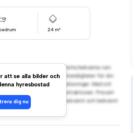
 badrum
24 m²
rt på Torpagatan, Jönköping! Detta bekväma rum
. Detta rum är inrett med nödvändigheter för din
r att se alla bilder och
en arbetsyta och förvaringslösningar. Med sitt
 denna hyresbostad
iggande bekvämligheter och attraktioner. Prisvärt
rnativ för dem som söker ett bekvämt och bekvämt
trera dig nu
g!