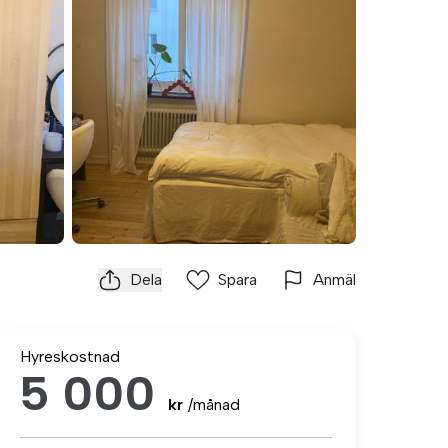
Dela
Spara
Anmäl
Hyreskostnad
5 000
kr
/månad