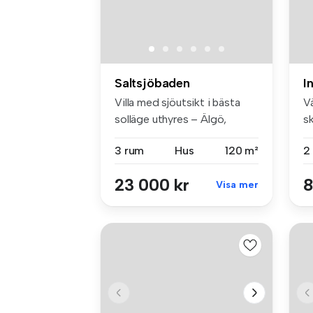
Saltsjöbaden
I
Villa med sjöutsikt i bästa
V
solläge uthyres – Älgö,
s
Salts...
dä
3 rum
Hus
120 m²
2
23 000 kr
8
Visa mer