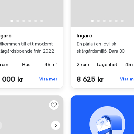
ngarö
Ingarö
älkommen till ett modernt
En pärla i en idyllisk
kärgårdsboende från 2022,
skärgårdsmiljö. Bara 30
r...
minuter fr...
 rum
Hus
45 m²
2 rum
Lägenhet
45 
 000 kr
8 625 kr
Visa mer
Visa m