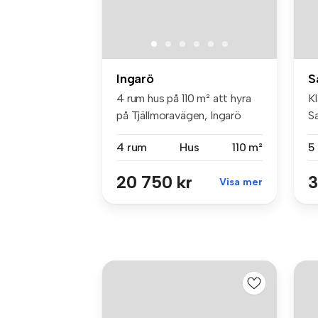
Ingarö
S
4 rum hus på 110 m² att hyra
Kl
på Tjällmoravägen, Ingarö
S
tv
4 rum
Hus
110 m²
5
20 750 kr
3
Visa mer