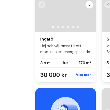
Ingarö
S
Hej och välkomna till ett
Vi
modernt och energisparande
Sa
hus ...
8 rum
Hus
170 m²
5
30 000 kr
3
Visa mer