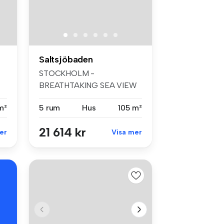
Saltsjöbaden
STOCKHOLM -
BREATHTAKING SEA VIEW
180 DEGREES - PRIVATE J...
m²
5 rum
Hus
105 m²
21 614 kr
er
Visa mer