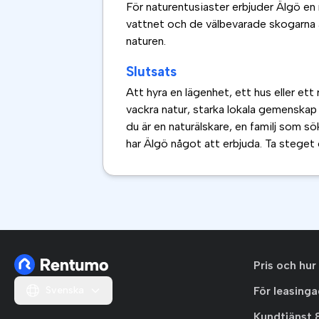
För naturentusiaster erbjuder Älgö en
vattnet och de välbevarade skogarna är 
naturen.
Slutsats
Att hyra en lägenhet, ett hus eller et
vackra natur, starka lokala gemenskap 
du är en naturälskare, en familj som sö
har Älgö något att erbjuda. Ta steget
Pris och hur
Svenska
För leasing
Kundtjänst 