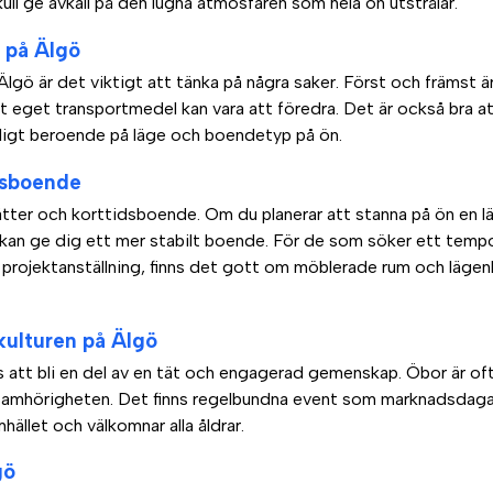
kull ge avkall på den lugna atmosfären som hela ön utstrålar.
r på Älgö
gö är det viktigt att tänka på några saker. Först och främst är t
ett eget transportmedel kan vara att föredra. Det är också bra 
ligt beroende på läge och boendetyp på ön.
idsboende
ätter och korttidsboende. Om du planerar att stanna på ön en lä
m kan ge dig ett mer stabilt boende. För de som söker ett tem
projektanställning, finns det gott om möblerade rum och lägen
ulturen på Älgö
 att bli en del av en tät och engagerad gemenskap. Öbor är oft
r samhörigheten. Det finns regelbundna event som marknadsdagar
hället och välkomnar alla åldrar.
gö