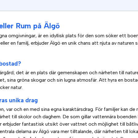
eller Rum på Älgö
gna omgivningar, är en idyllisk plats för den som söker ett b
ller en familj, erbjuder Älgö en unik chans att njuta av naturen s
 bostad?
rgård; det är en plats där gemenskapen och närheten till naturen
net, sina gröna skogar och sin lugna atmosfär. Att hyra en bosta
cker natur.
ras unika drag
n, var och en med sina egna karaktärsdrag. För familjer kan de n
närhet till skolor och daghem. De som gillar vattennära boende
erbjuder fantastisk utsikt över vattnet och möjlighet till båtli
rala delarna av Älgö vara mer tilltalande, där närheten till lok