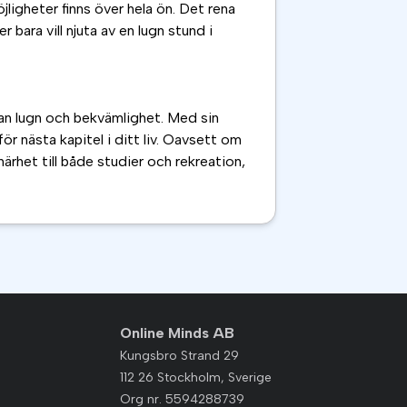
ligheter finns över hela ön. Det rena
bara vill njuta av en lugn stund i
llan lugn och bekvämlighet. Med sin
r nästa kapitel i ditt liv. Oavsett om
närhet till både studier och rekreation,
Online Minds AB
Kungsbro Strand 29
112 26 Stockholm, Sverige
Org nr. 5594288739