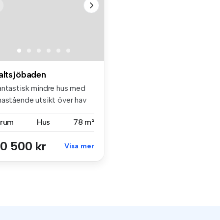
altsjöbaden
antastisk mindre hus med
nastående utsikt över hav
h ...
 rum
Hus
78 m²
0 500 kr
Visa mer