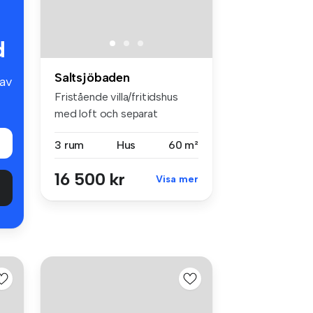
d
Saltsjöbaden
av
Fristående villa/fritidshus
med loft och separat
gästhus ...
3 rum
Hus
60 m²
16 500 kr
Visa mer