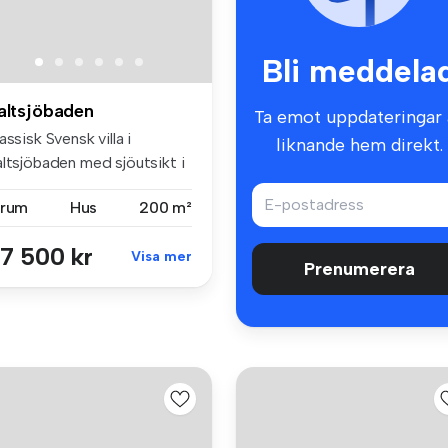
Bli meddela
altsjöbaden
Ta emot uppdateringar 
assisk Svensk villa i
liknande hem direkt.
altsjöbaden med sjöutsikt i
å ...
 rum
Hus
200 m²
7 500 kr
Visa mer
Prenumerera