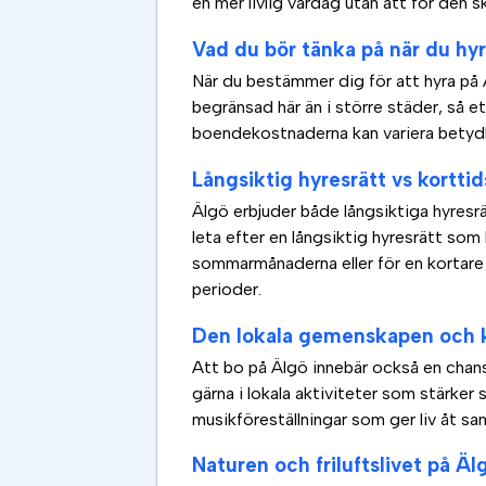
en mer livlig vardag utan att för den s
Vad du bör tänka på när du hy
När du bestämmer dig för att hyra på Äl
begränsad här än i större städer, så 
boendekostnaderna kan variera betyd
Långsiktig hyresrätt vs kortt
Älgö erbjuder både långsiktiga hyresr
leta efter en långsiktig hyresrätt so
sommarmånaderna eller för en kortare 
perioder.
Den lokala gemenskapen och k
Att bo på Älgö innebär också en chans
gärna i lokala aktiviteter som stärke
musikföreställningar som ger liv åt sam
Naturen och friluftslivet på Äl