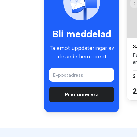
Bli meddelad
S
Ta emot uppdateringar av
F
liknande hem direkt.
e
oc
2
2
Prenumerera