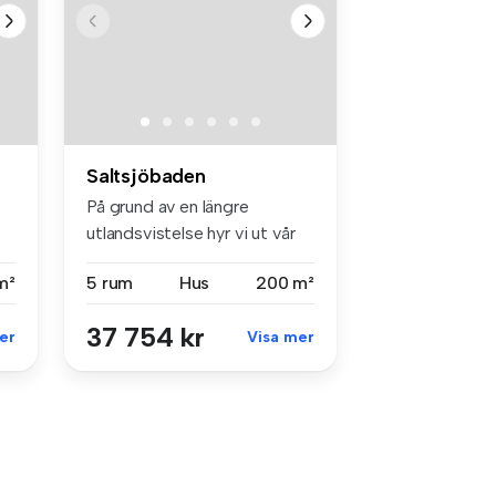
Saltsjöbaden
På grund av en längre
utlandsvistelse hyr vi ut vår
moder...
m²
5 rum
Hus
200 m²
37 754 kr
er
Visa mer