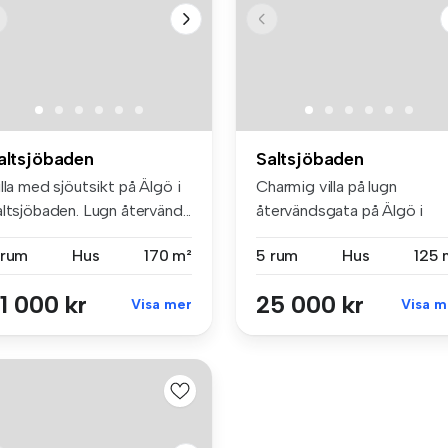
altsjöbaden
Saltsjöbaden
lla med sjöutsikt på Älgö i
Charmig villa på lugn
ltsjöbaden. Lugn återvänd...
återvändsgata på Älgö i
Saltsjöbade...
 rum
Hus
170 m²
5 rum
Hus
125 
1 000 kr
25 000 kr
Visa mer
Visa m