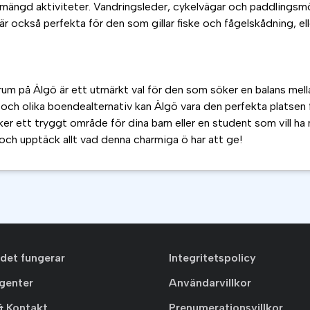
 mängd aktiviteter. Vandringsleder, cykelvägar och paddlingsmöj
också perfekta för den som gillar fiske och fågelskådning, eller 
t rum på Älgö är ett utmärkt val för den som söker en balans me
och olika boendealternativ kan Älgö vara den perfekta platsen fö
ker ett tryggt område för dina barn eller en student som vill ha 
 och upptäck allt vad denna charmiga ö har att ge!
 det fungerar
Integritetspolicy
agenter
Användarvillkor
& Kontakt
Prenumerationsvillkor