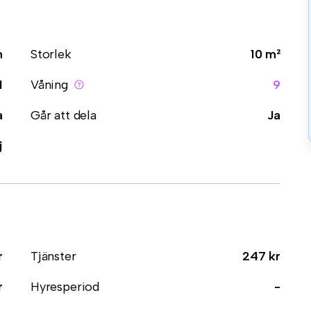
m
Storlek
10 m²
1
Våning
9
a
Går att dela
Ja
j
r
Tjänster
247 kr
r
Hyresperiod
-