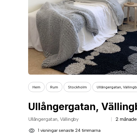
Hem
Rum
Stockholm
Ullångergatan, Välling
Ullångergatan, Välling
Ullångergatan, Vällingby
2 månade
1 visningar senaste 24 timmarna