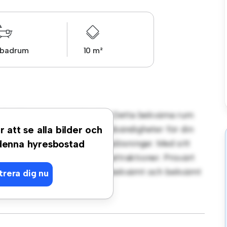
 badrum
10 m²
t på Ullångergatan, Vällingby! Detta bekväma rum
. Detta rum är inrett med nödvändigheter för din
r att se alla bilder och
en arbetsyta och förvaringslösningar. Med sitt
 denna hyresbostad
iggande bekvämligheter och attraktioner. Prisvärt
rnativ för dem som söker ett bekvämt och bekvämt
trera dig nu
g!