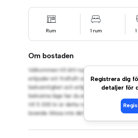
Rum
1 rum
1
Om bostaden
Välkommen till ditt nya mysiga tillflyktsor
erbjuder ett fridfullt och privat vardagsrum
Registrera dig fö
bekvämlighet och erbjuder en bekväm säng, 
detaljer för
bekväma läge har du enkel tillgång till närl
till 5 000 kr är detta rum ett utmärkt alte
Regis
boende. Missa inte det – boka en visning ida