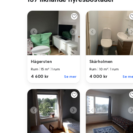
Hägersten
Skärholmen
Rum
|
15 m²
|
1 rum
Rum
|
10 m²
|
1 rum
4 600 kr
4 000 kr
Se mer
Se me