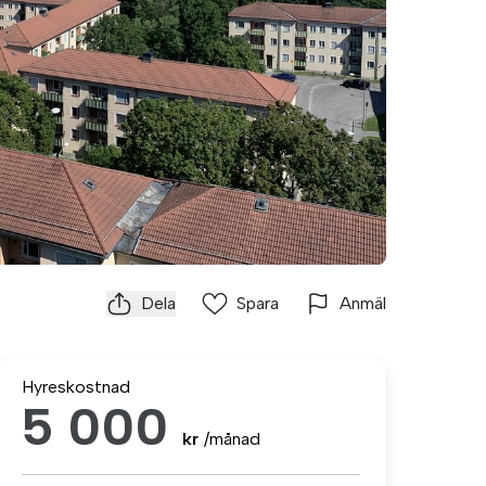
Dela
Spara
Anmäl
Hyreskostnad
5 000
kr
/månad