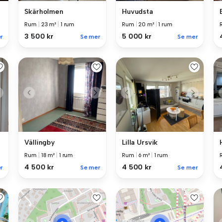
Skärholmen
Huvudsta
Rum
|
23 m²
|
1 rum
Rum
|
20 m²
|
1 rum
3 500 kr
5 000 kr
r
Se mer
Se mer
Vällingby
Lilla Ursvik
Rum
|
18 m²
|
1 rum
Rum
|
6 m²
|
1 rum
4 500 kr
4 500 kr
r
Se mer
Se mer