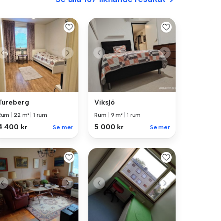
Tureberg
Viksjö
Rum
|
22 m²
|
1 rum
Rum
|
9 m²
|
1 rum
4 400 kr
5 000 kr
Se mer
Se mer