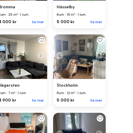
Bromma
Hässelby
Rum
|
25 m²
|
1 rum
Rum
|
15 m²
|
1 rum
4 000 kr
5 000 kr
Se mer
Se mer
Hägersten
Stockholm
Rum
|
7 m²
|
1 rum
Rum
|
12 m²
|
1 rum
4 900 kr
5 000 kr
Se mer
Se mer