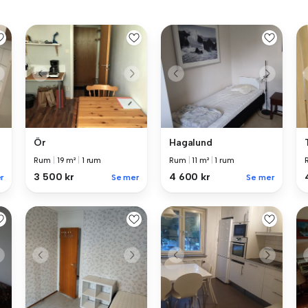
Ör
Hagalund
Rum
|
19 m²
|
1 rum
Rum
|
11 m²
|
1 rum
3 500 kr
4 600 kr
r
Se mer
Se mer