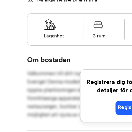
1 visningar senaste 24 timmarna
Lägenhet
3 rum
Om bostaden
Välkommen till ditt nya urbana tillflyktso
Sverige! Denna moderna 3-rumslägenhet erb
Registrera dig fö
öppna planlösningen är perfekt för underhål
detaljer för
förstklassiga apparater. Med sitt utmärkta l
restauranger, butiker och nöjesställen. Prisvä
Regis
möjlighet att njuta av stadslivet när det är 