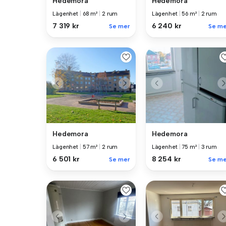
Hedemora
Hedemora
Lägenhet
|
68 m²
|
2 rum
Lägenhet
|
56 m²
|
2 rum
7 319 kr
6 240 kr
Se mer
Se me
Hedemora
Hedemora
Lägenhet
|
57 m²
|
2 rum
Lägenhet
|
75 m²
|
3 rum
6 501 kr
8 254 kr
Se mer
Se me