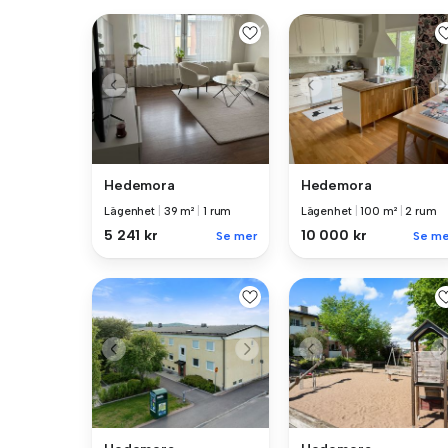
Hedemora
Hedemora
Lägenhet
|
39 m²
|
1 rum
Lägenhet
|
100 m²
|
2 rum
5 241 kr
10 000 kr
Se mer
Se me