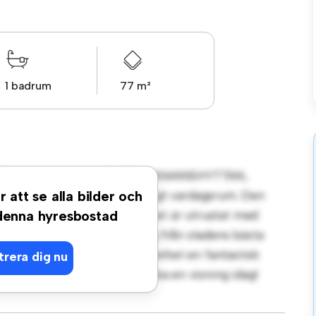
1 badrum
77 m²
rt på V Nygatan 3 C, 77670, VIKMANSHYTTAN,
juder ett elegant och mysigt vardagsrum. Den
r att se alla bilder och
lning, och det eleganta köket är utrustat med
 denna hyresbostad
äge ligger du bara några steg från stadens bästa
rt till 9 219 kr är denna lägenhet en fantastisk
trera dig nu
som bäst. Missa inte det – boka en visning idag!