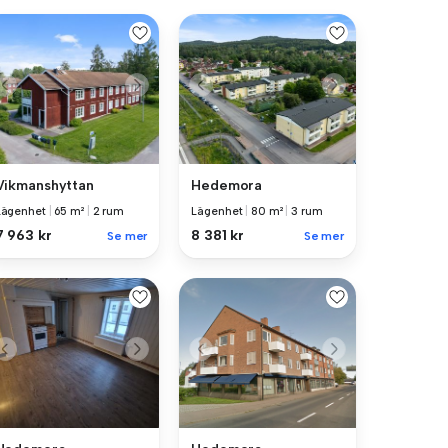
Vikmanshyttan
Hedemora
Lägenhet
|
65 m²
|
2 rum
Lägenhet
|
80 m²
|
3 rum
7 963 kr
8 381 kr
Se mer
Se mer