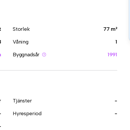
t
Storlek
77 m²
3
Våning
1
a
Byggnadsår
1991
r
Tjänster
-
-
Hyresperiod
-
-