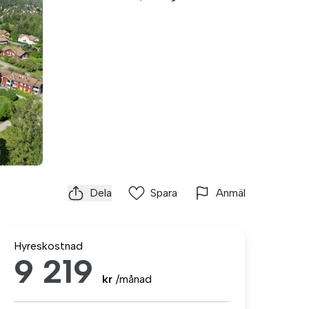
Dela
Spara
Anmäl
Hyreskostnad
9 219
kr
/månad