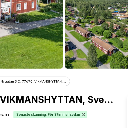
 Nygatan 3 C, 77670, VIKMANSHYTTAN, ...
V Nygatan 3 C, 77670, VIKMANSHYTTAN, Sverige
sedan
Senaste skanning: För 8 timmar sedan