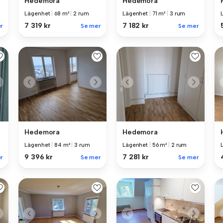
Hedemora
Hedemora
Lägenhet
|
68 m²
|
2 rum
Lägenhet
|
71 m²
|
3 rum
7 319 kr
7 182 kr
r
Se mer
Se mer
Hedemora
Hedemora
Lägenhet
|
84 m²
|
3 rum
Lägenhet
|
56 m²
|
2 rum
9 396 kr
7 281 kr
Se mer
Se mer
r