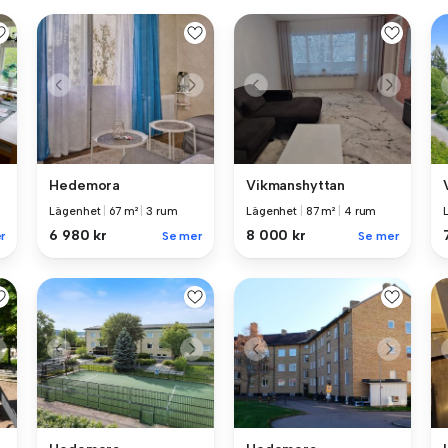
Hedemora
Vikmanshyttan
Lägenhet
|
67 m²
|
3 rum
Lägenhet
|
87 m²
|
4 rum
6 980 kr
8 000 kr
r
Se mer
Se mer