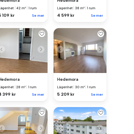
Hedemora
Hedemora
Lägenhet
|
42 m²
|
1 rum
Lägenhet
|
38 m²
|
1 rum
5 109 kr
4 599 kr
Se mer
Se mer
Hedemora
Hedemora
Lägenhet
|
30 m²
|
1 rum
Lägenhet
|
28 m²
|
1 rum
5 209 kr
4 399 kr
Se mer
Se mer