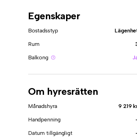
Egenskaper
Bostadsstyp
Lägenhe
Rum
Balkong
J
Om hyresrätten
Månadshyra
9 219 k
Handpenning
Datum tillgängligt