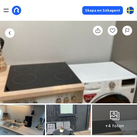
Skapa en Sökagent
+4 foton