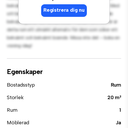
bekväm säng, en arbetsyta och förvaringslösningar. Med
Registrera dig nu
sitt bekväma läge har du enkel tillgång till närliggande
bekvämligheter och attraktioner. Prisvärt till 6 000 kr är
detta rum ett utmärkt alternativ för dem som söker ett
bekvämt och bekvämt boende. Missa inte det – boka en
visning idag!
Egenskaper
Bostadsstyp
Rum
Storlek
20 m²
Rum
1
Möblerad
Ja