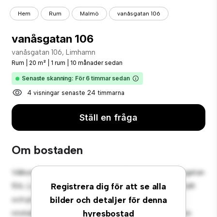
Hem
Rum
Malmö
vanåsgatan 106
vanåsgatan 106
vanåsgatan 106, Limhamn
Rum
|
20 m²
|
1 rum
|
10 månader sedan
Senaste skanning: För 6 timmar sedan
4 visningar senaste 24 timmarna
Ställ en fråga
Om bostaden
Välkommen till ditt nya mysiga tillflyktsort på vanåsgatan
106, Limhamn! Detta bekväma rum erbjuder ett fridfullt
Registrera dig för att se alla
och privat vardagsrum. Detta rum är inrett med
bilder och detaljer för denna
nödvändigheter för din bekvämlighet och erbjuder en
hyresbostad