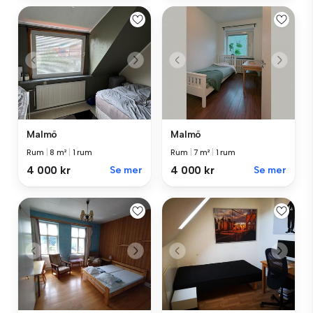
Malmö
Malmö
Rum
|
8 m²
|
1 rum
Rum
|
7 m²
|
1 rum
4 000 kr
Se mer
4 000 kr
Se mer