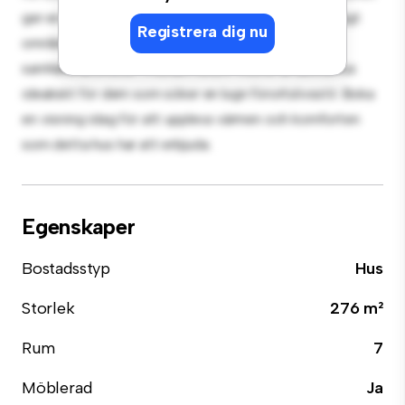
ger en bekväm tillflyktsort. Beläget i ett familjevänligt
Registrera dig nu
område, har du tillgång till parker, skolor och
samhällsfaciliteter. Prisvärt till 24 950 kr är detta hus
idealiskt för dem som söker en lugn förortslivsstil. Boka
en visning idag för att uppleva värmen och komforten
som detta hus har att erbjuda.
Egenskaper
Bostadsstyp
Hus
Storlek
276 m²
Rum
7
Möblerad
Ja