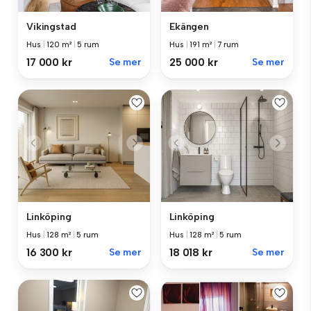
Vikingstad
Ekängen
Hus
|
120 m²
|
5 rum
Hus
|
191 m²
|
7 rum
17 000 kr
Se mer
25 000 kr
Se mer
Linköping
Linköping
Hus
|
128 m²
|
5 rum
Hus
|
128 m²
|
5 rum
16 300 kr
Se mer
18 018 kr
Se mer