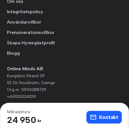
Om oss
Integritetspolicy
Användarvillkor
Prenumerationsvillkor
Skapa Hyresgästprofil
Blogg
Online Minds AB
Kungsbro Strand 29
112 26 Stockholm, Sverige
Org nr. 5594288739
+441133224329
Månadshyra
Kontakt
24 950
kr