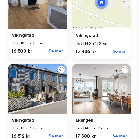
Vikingstad
Vikingstad
Hus
|
180 m²
|
8 rum
Hus
|
140 m²
|
5 rum
16 500 kr
Se mer
15 436 kr
Se mer
Vikingstad
Ekängen
Hus
|
115 m²
|
5 rum
Hus
|
148 m²
|
6 rum
16 512 kr
Se mer
17 500 kr
Se mer