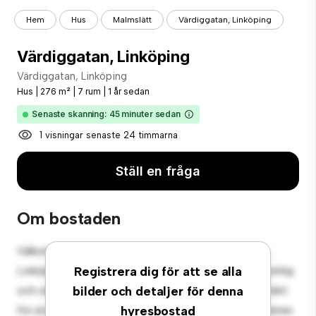
Hem
Hus
Malmslätt
Värdiggatan, Linköping
Värdiggatan, Linköping
Värdiggatan, Linköping
Hus
|
276 m²
|
7 rum
|
1 år sedan
Senaste skanning: 45 minuter sedan
1 visningar senaste 24 timmarna
Ställ en fråga
Om bostaden
Välkommen till din nya förortsoas på Värdiggatan,
Linköping! Detta charmiga 7-rumshus erbjuder en rymlig
Registrera dig för att se alla
och välkomnande miljö. Den stora bakgården är perfekt
bilder och detaljer för denna
för utomhussammankomster, och den mysiga interiören
hyresbostad