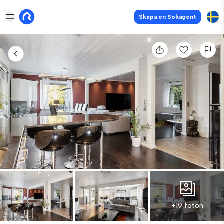
Skapa en Sökagent
+19 foton