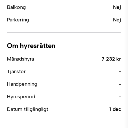
Balkong
Nej
Parkering
Nej
Om hyresrätten
Månadshyra
7 232 kr
Tjänster
-
Handpenning
-
Hyresperiod
-
Datum tillgängligt
1 dec