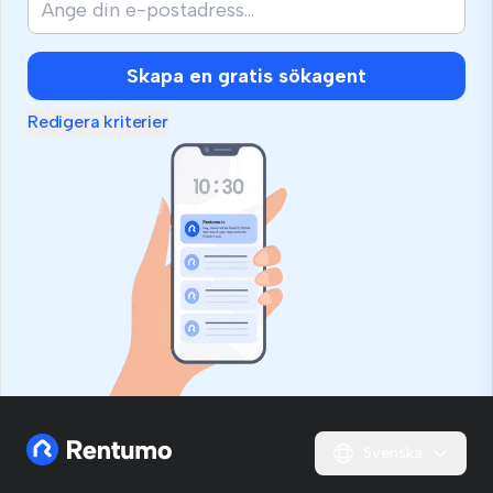
Skapa en gratis sökagent
Redigera kriterier
Svenska