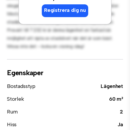
eleganta köket är utrustat med förstklassiga apparater.
Registrera dig nu
Med sitt utmärkta läge ligger du bara några steg från
stadens bästa restauranger, butiker och nöjesställen.
Prisvärt till 7 232 kr är denna lägenhet en fantastisk
möjlighet att njuta av stadslivet när det är som bäst.
Missa inte det – boka en visning idag!
Egenskaper
Bostadsstyp
Lägenhet
Storlek
60 m²
Rum
2
Hiss
Ja