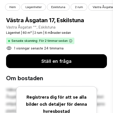
Hem
Lägenheter
Eskilstuna
2 rum
Västra Åsgatan
Västra Åsgatan 17, Eskilstuna
Västra Åsgatan **, Eskilstuna
Lägenhet
|
60 m²
|
2 rum
|
6 månader sedan
Senaste skanning: För 2 timmar sedan
1 visningar senaste 24 timmarna
Ställ en fråga
Om bostaden
Välkommen till ditt nya urbana tillflyktsort på Västra
Åsgatan 17, Eskilstuna! Denna moderna 2-rumslägenhet
Registrera dig för att se alla
erbjuder ett elegant och mysigt vardagsrum. Den öppna
bilder och detaljer för denna
planlösningen är perfekt för underhållning, och det
hyresbostad