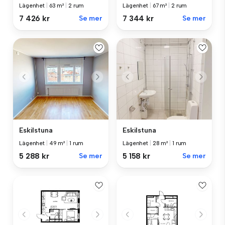
Lägenhet
|
63 m²
|
2 rum
Lägenhet
|
67 m²
|
2 rum
7 426 kr
Se mer
7 344 kr
Se mer
Eskilstuna
Eskilstuna
Lägenhet
|
49 m²
|
1 rum
Lägenhet
|
28 m²
|
1 rum
5 288 kr
Se mer
5 158 kr
Se mer