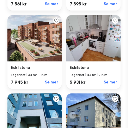
7 561 kr
Se mer
7 595 kr
Se mer
Eskilstuna
Eskilstuna
Lägenhet
|
34 m²
|
1 rum
Lägenhet
|
44 m²
|
2 rum
7 945 kr
Se mer
5 931 kr
Se mer