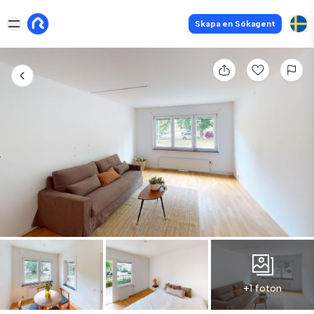
Skapa en Sökagent
+1 foton